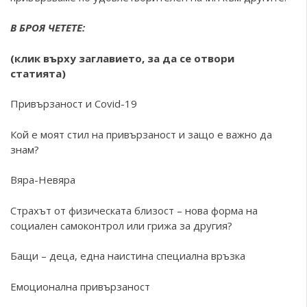
В БРОЯ ЧЕТЕТЕ:
(клик върху заглавието, за да се отвори
статията)
Привързаност и Covid-19
Кой е моят стил на привързаност и защо е важно да
знам?
Вяра-Невяра
Страхът от физическата близост – нова форма на
социален самоконтрол или грижа за другия?
Бащи – деца, една наистина специална връзка
Емоционална привързаност