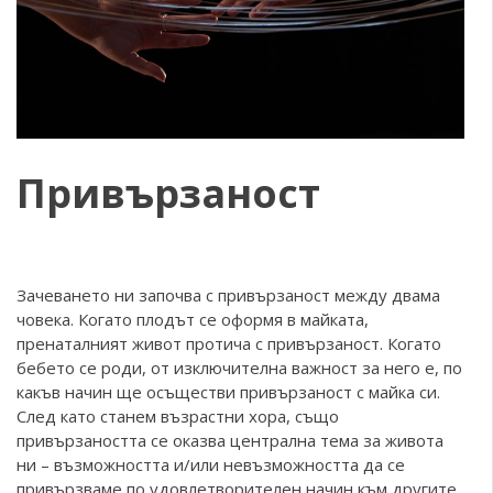
Привързаност
Зачеването ни започва с привързаност между двама
човека. Когато плодът се оформя в майката,
пренаталният живот протича с привързаност. Когато
бебето се роди, от изключителна важност за него е, по
какъв начин ще осъществи привързаност с майка си.
След като станем възрастни хора, също
привързаността се оказва централна тема за живота
ни – възможността и/или невъзможността да се
привързваме по удовлетворителен начин към другите.