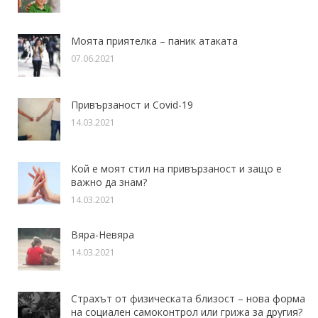
Моята приятелка – паник атаката
07.06.2021
Привързаност и Covid-19
14.03.2021
Кой е моят стил на привързаност и защо е
важно да знам?
14.03.2021
Вяра-Невяра
14.03.2021
Страхът от физическата близост – нова форма
на социален самоконтрол или грижа за другия?