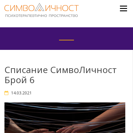
Skip
to
content
Списание СимвоЛичност
Брой 6
14.03.2021