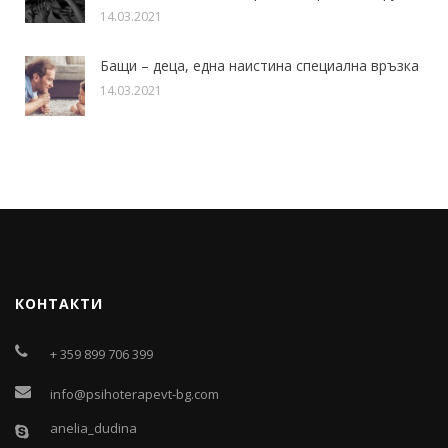
14.03.2021
Бащи – деца, една наистина специална връзка
14.03.2021
КОНТАКТИ
+ 359 899 706 399
info@psihoterapevt-bg.com
anelia_dudina