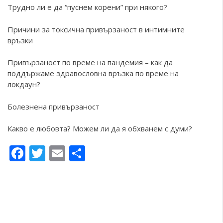
Трудно ли е да “пуснем корени” при някого?
Причини за токсична привързаност в интимните
връзки
Привързаност по време на пандемия – как да
поддържаме здравословна връзка по време на
локдаун?
Болезнена привързаност
Какво е любовта? Можем ли да я обхванем с думи?
Facebook
Twitter
Email
Share