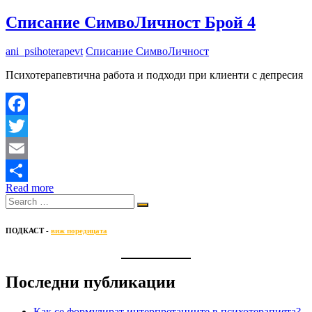
Списание СимвоЛичност Брой 4
ani_psihoterapevt
Списание СимвоЛичност
Психотерапевтична работа и подходи при клиенти с депресия
Facebook
Twitter
Email
Read more
Share
ПОДКАСТ -
виж поредицата
Последни публикации
Как се формулират интерпретациите в психотерапията?