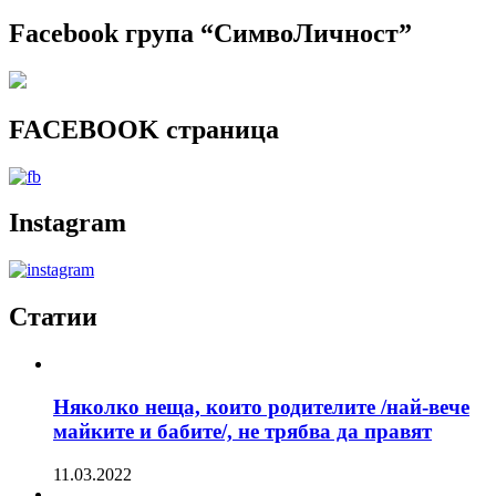
Facebook група “СимвоЛичност”
FACEBOOK страница
Instagram
Статии
Няколко неща, които родителите /най-вече
майките и бабите/, не трябва да правят
11.03.2022