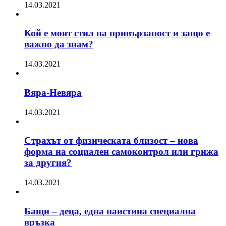
14.03.2021
Кой е моят стил на привързаност и защо е
важно да знам?
14.03.2021
Вяра-Невяра
14.03.2021
Страхът от физическата близост – нова
форма на социален самоконтрол или грижа
за другия?
14.03.2021
Бащи – деца, една наистина специална
връзка