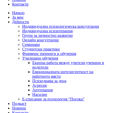
Контакти
Начало
За мен
Дейности
Индивидуална психологическа консултация
Индивидуална психотерапия
Групи за личностно развитие
Онлайн консултации
Семинари
Студентски практики
Фирмени тренинги и обучения
Училищни обучения
Екипна работа между учители,ученици и
родители
Емоционалната интелигентност на
работното място
Психодрама за деца
Агресия
Арттерапия
Насилие
Е-списание за психология “Посока”
Подкаст
Новини
Контакти