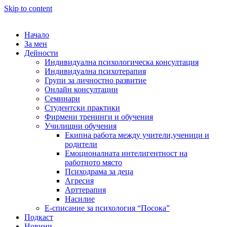
Skip to content
Начало
За мен
Дейности
Индивидуална психологическа консултация
Индивидуална психотерапия
Групи за личностно развитие
Онлайн консултации
Семинари
Студентски практики
Фирмени тренинги и обучения
Училищни обучения
Екипна работа между учители,ученици и
родители
Емоционалната интелигентност на
работното място
Психодрама за деца
Агресия
Арттерапия
Насилие
Е-списание за психология “Посока”
Подкаст
Новини