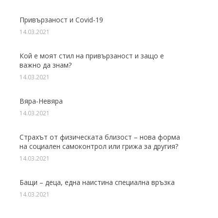
Привързаност и Covid-19
14.03.2021
Кой е моят стил на привързаност и защо е
важно да знам?
14.03.2021
Вяра-Невяра
14.03.2021
Страхът от физическата близост – нова форма
на социален самоконтрол или грижа за другия?
14.03.2021
Бащи – деца, една наистина специална връзка
14.03.2021