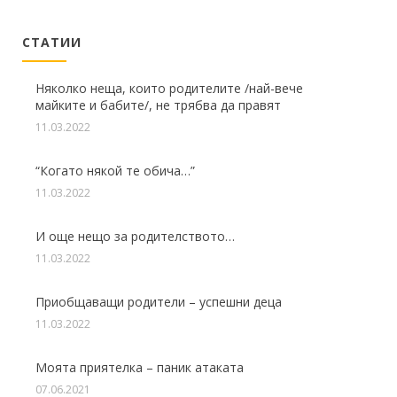
СТАТИИ
Няколко неща, които родителите /най-вече
майките и бабите/, не трябва да правят
11.03.2022
“Когато някой те обича…”
11.03.2022
И още нещо за родителството…
11.03.2022
Приобщаващи родители – успешни деца
11.03.2022
Моята приятелка – паник атаката
07.06.2021