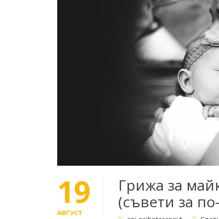
19
Грижа за май
(съвети за по
АВГУСТ