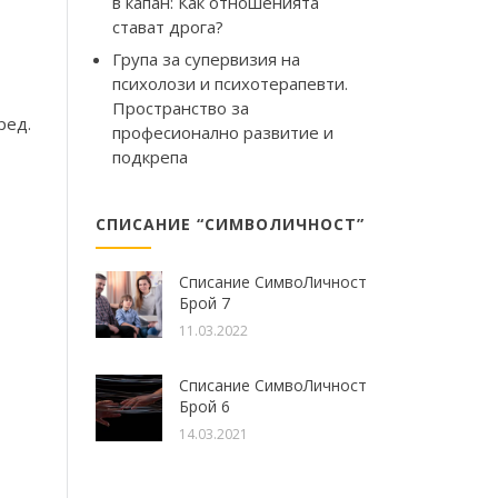
в капан: Как отношенията
стават дрога?
Група за супервизия на
психолози и психотерапевти.
Пространство за
ред.
професионално развитие и
подкрепа
СПИСАНИЕ “СИМВОЛИЧНОСТ”
Списание СимвоЛичност
Брой 7
11.03.2022
Списание СимвоЛичност
Брой 6
14.03.2021