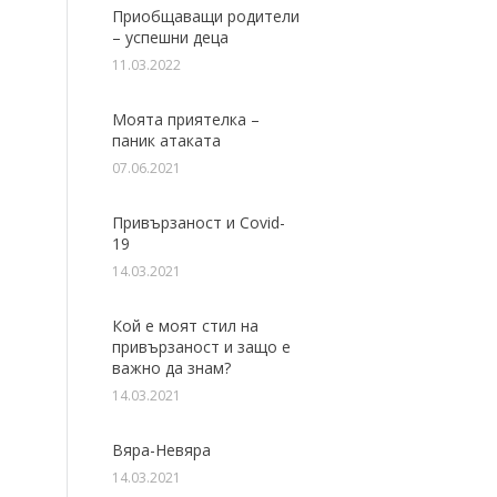
Приобщаващи родители
– успешни деца
11.03.2022
Моята приятелка –
паник атаката
07.06.2021
Привързаност и Covid-
19
14.03.2021
Кой е моят стил на
привързаност и защо е
важно да знам?
14.03.2021
Вяра-Невяра
14.03.2021