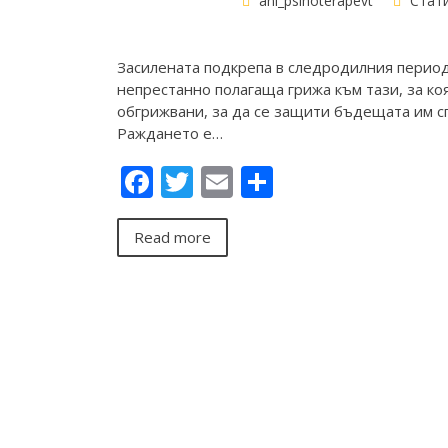
ani_psihoterapevt
Стат
Засилената подкрепа в следродилния период
непрестанно полагаща грижа към тази, за коя
обгрижвани, за да се защити бъдещата им сп
Раждането e…
Facebook
Twitter
Email
Share
Read more