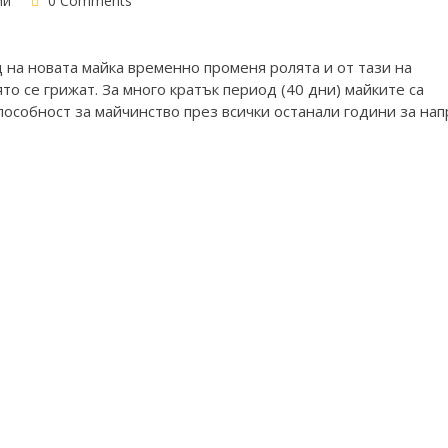
ии
0 Comments
 на новата майка временно променя ролята и от тази на
то се грижат. За много кратък период (40 дни) майките са
особност за майчинство през всички останали години за нап