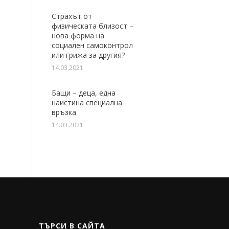
Страхът от
физическата близост –
нова форма на
социален самоконтрол
или грижа за другия?
14.03.2021
Бащи – деца, една
наистина специална
връзка
14.03.2021
ТЪРСИ В САЙТА