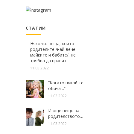
СТАТИИ
Няколко неща, които
родителите /най-вече
майките и бабите/, не
трябва да правят
11.03.2022
“Когато някой те
обича…”
11.03.2022
И още нещо за
родителството…
11.03.2022