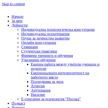
Skip to content
Начало
За мен
Дейности
Индивидуална психологическа консултация
Индивидуална психотерапия
Групи за личностно развитие
Онлайн консултации
Семинари
Студентски практики
Фирмени тренинги и обучения
Училищни обучения
Екипна работа между учители,ученици и
родители
Емоционалната интелигентност на
работното място
Психодрама за деца
Агресия
Арттерапия
Насилие
Е-списание за психология “Посока”
Подкаст
Новини