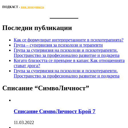
ПОДКАСТ -
виж поредицата
Последни публикации
Как се формулират интерпретациите в психотерапията?
Група – супервизия за психолози и терапевти
Група за супервизия на психолози и психотерапевти.
Пространство за професионално развитие и подкрепа
Когато близостта се превърне в капан: Как отношенията
стават дрога?
Група за супервизия на психолози и психотерапевти.
Пространство за професионално развитие и подкрепа
Списание “СимвоЛичност”
Списание СимвоЛичност Брой 7
11.03.2022