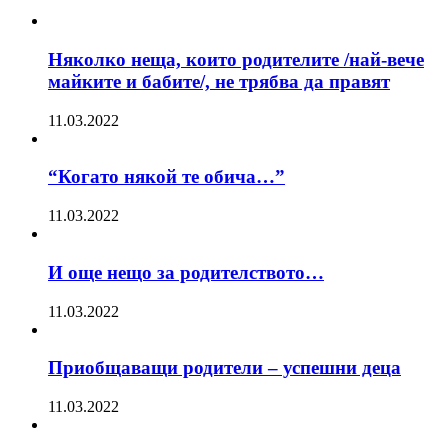
Няколко неща, които родителите /най-вече
майките и бабите/, не трябва да правят
11.03.2022
“Когато някой те обича…”
11.03.2022
И още нещо за родителството…
11.03.2022
Приобщаващи родители – успешни деца
11.03.2022