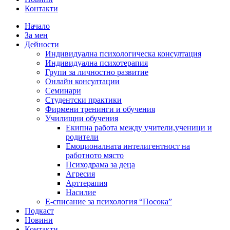
Контакти
Начало
За мен
Дейности
Индивидуална психологическа консултация
Индивидуална психотерапия
Групи за личностно развитие
Онлайн консултации
Семинари
Студентски практики
Фирмени тренинги и обучения
Училищни обучения
Екипна работа между учители,ученици и
родители
Емоционалната интелигентност на
работното място
Психодрама за деца
Агресия
Арттерапия
Насилие
Е-списание за психология “Посока”
Подкаст
Новини
Контакти