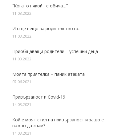
“Когато някой те обича…”
11.03.2022
И още нещо за родителството…
11.03.2022
Приобщаващи родители – успешни деца
11.03.2022
Моята приятелка – паник атаката
07.06.2021
Привързаност и Covid-19
14.03.2021
Кой е моят стил на привързаност и защо е
важно да знам?
14.03.2021