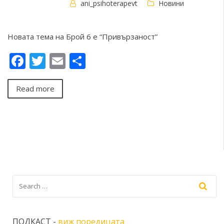
ani_psihoterapevt
Новини
Новата тема на Брой 6 е “Привързаност”
Facebook
Twitter
Email
Share
Read more
ПОДКАСТ -
виж поредицата