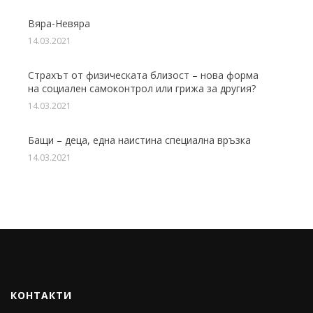
Вяра-Невяра
14.03.2021
Страхът от физическата близост – нова форма
на социален самоконтрол или грижа за другия?
14.03.2021
Бащи – деца, една наистина специална връзка
14.03.2021
КОНТАКТИ