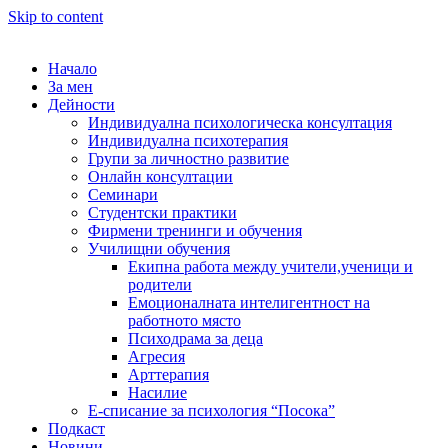
Skip to content
Начало
За мен
Дейности
Индивидуална психологическа консултация
Индивидуална психотерапия
Групи за личностно развитие
Онлайн консултации
Семинари
Студентски практики
Фирмени тренинги и обучения
Училищни обучения
Екипна работа между учители,ученици и
родители
Емоционалната интелигентност на
работното място
Психодрама за деца
Агресия
Арттерапия
Насилие
Е-списание за психология “Посока”
Подкаст
Новини