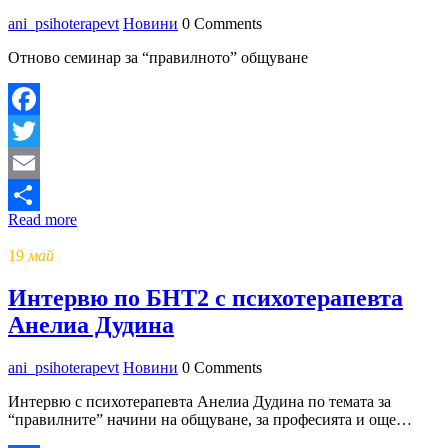
ani_psihoterapevt
Новини
0 Comments
Отново семинар за “правилното” общуване
Facebook
Twitter
Email
Read more
Share
19
май
Интервю по БНТ2 с психотерапевта
Анелиа Дудина
ani_psihoterapevt
Новини
0 Comments
Интервю с психотерапевта Анелиа Дудина по темата за
“правилните” начини на общуване, за професията и още…