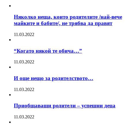
Няколко неща, които родителите /най-вече
майките и бабите/, не трябва да правят
11.03.2022
“Когато някой те обича…”
11.03.2022
И още нещо за родителството…
11.03.2022
Приобщаващи родители – успешни деца
11.03.2022