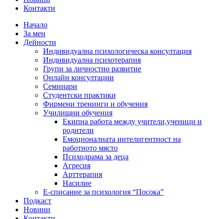
Контакти
Начало
За мен
Дейности
Индивидуална психологическа консултация
Индивидуална психотерапия
Групи за личностно развитие
Онлайн консултации
Семинари
Студентски практики
Фирмени тренинги и обучения
Училищни обучения
Екипна работа между учители,ученици и
родители
Емоционалната интелигентност на
работното място
Психодрама за деца
Агресия
Арттерапия
Насилие
Е-списание за психология “Посока”
Подкаст
Новини
Контакти