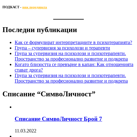
ПОДКАСТ -
виж поредицата
Последни публикации
Как се формулират интерпретациите в психотерапията?
Група – супервизия за психолози и терапевти
Група за супервизия на психолози и психотерапевти.
Пространство за професионално развитие и подкрепа
Когато близостта се превърне в капан: Как отношенията
стават дрога?
Група за супервизия на психолози и психотерапевти.
Пространство за професионално развитие и подкрепа
Списание “СимвоЛичност”
Списание СимвоЛичност Брой 7
11.03.2022