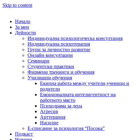
Skip to content
Начало
За мен
Дейности
Индивидуална психологическа консултация
Индивидуална психотерапия
Групи за личностно развитие
Онлайн консултации
Семинари
Студентски практики
Фирмени тренинги и обучения
Училищни обучения
Екипна работа между учители,ученици и
родители
Емоционалната интелигентност на
работното място
Психодрама за деца
Агресия
Арттерапия
Насилие
Е-списание за психология “Посока”
Подкаст
Новини