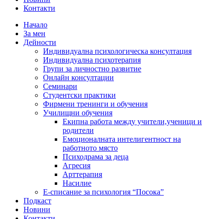
Контакти
Начало
За мен
Дейности
Индивидуална психологическа консултация
Индивидуална психотерапия
Групи за личностно развитие
Онлайн консултации
Семинари
Студентски практики
Фирмени тренинги и обучения
Училищни обучения
Екипна работа между учители,ученици и
родители
Емоционалната интелигентност на
работното място
Психодрама за деца
Агресия
Арттерапия
Насилие
Е-списание за психология “Посока”
Подкаст
Новини
Контакти