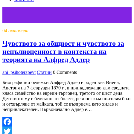
04
октомври
Чувството за общност и чувството за
непълноценност в контекста на
теорията на Алфред Адлер
ani_psihoterapevt
Статии
0 Comments
Биографични бележки Алфред Адлер е роден във Виена,
Австрия на 7 февруари 1870 г., в принадлежащо към средната
класа семейство на евреин-търговец, третото от шест деца.
Детството му е белязано от болест, ревност към по-голям брат
и отхвърляне от майката, той се възприема като хилав и
непривлекателен. Първоначално Адлер е…
Facebook