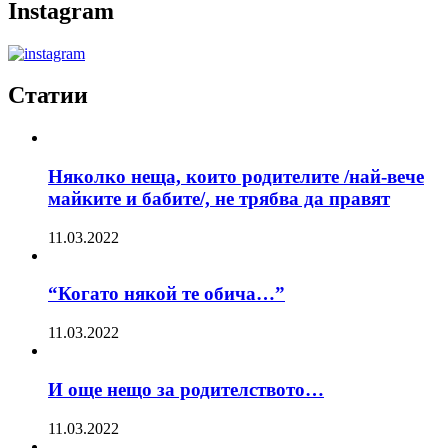
Instagram
Статии
Няколко неща, които родителите /най-вече
майките и бабите/, не трябва да правят
11.03.2022
“Когато някой те обича…”
11.03.2022
И още нещо за родителството…
11.03.2022