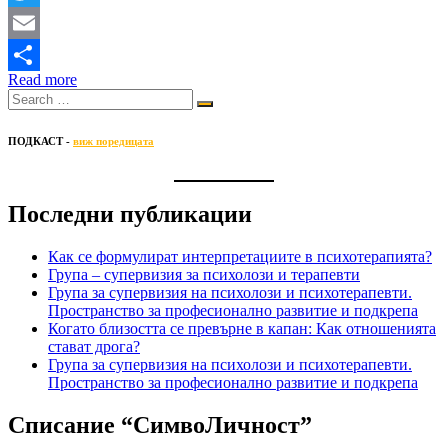
Twitter
Email
Read more
Share
ПОДКАСТ -
виж поредицата
Последни публикации
Как се формулират интерпретациите в психотерапията?
Група – супервизия за психолози и терапевти
Група за супервизия на психолози и психотерапевти.
Пространство за професионално развитие и подкрепа
Когато близостта се превърне в капан: Как отношенията
стават дрога?
Група за супервизия на психолози и психотерапевти.
Пространство за професионално развитие и подкрепа
Списание “СимвоЛичност”