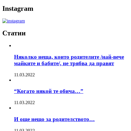
Instagram
Статии
Няколко неща, които родителите /най-вече
майките и бабите/, не трябва да правят
11.03.2022
“Когато някой те обича…”
11.03.2022
И още нещо за родителството…
11.03.2022