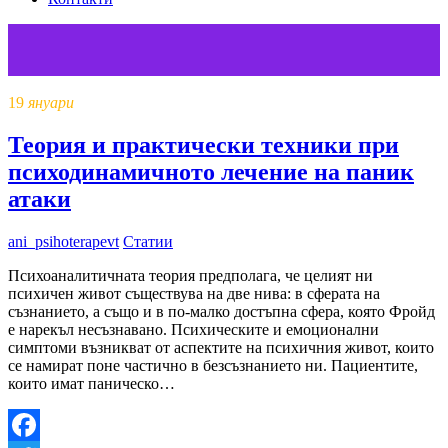
19
януари
Теория и практически техники при
психодинамичното лечение на паник
атаки
ani_psihoterapevt
Статии
Психоаналитичната теория предполага, че целият ни
психичен живот съществува на две нива: в сферата на
съзнанието, а също и в по-малко достъпна сфера, която Фройд
е нарекъл несъзнавано. Психическите и емоционални
симптоми възникват от аспектите на психичния живот, които
се намират поне частично в безсъзнанието ни. Пациентите,
които имат паническо…