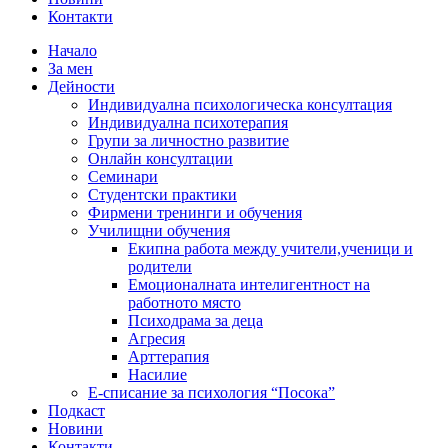
Контакти
Начало
За мен
Дейности
Индивидуална психологическа консултация
Индивидуална психотерапия
Групи за личностно развитие
Онлайн консултации
Семинари
Студентски практики
Фирмени тренинги и обучения
Училищни обучения
Екипна работа между учители,ученици и
родители
Емоционалната интелигентност на
работното място
Психодрама за деца
Агресия
Арттерапия
Насилие
Е-списание за психология “Посока”
Подкаст
Новини
Контакти