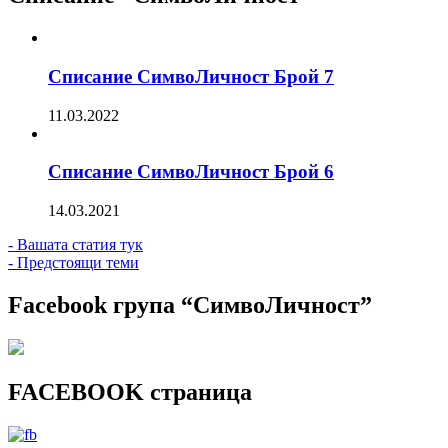
Списание СимвоЛичност Брой 7
11.03.2022
Списание СимвоЛичност Брой 6
14.03.2021
- Вашата статия тук
- Предстоящи теми
Facebook група “СимвоЛичност”
FACEBOOK страница