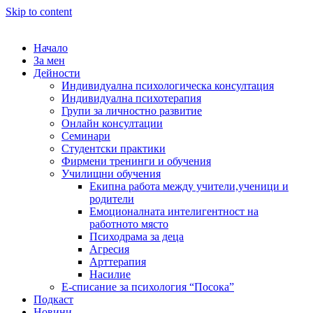
Skip to content
Начало
За мен
Дейности
Индивидуална психологическа консултация
Индивидуална психотерапия
Групи за личностно развитие
Онлайн консултации
Семинари
Студентски практики
Фирмени тренинги и обучения
Училищни обучения
Екипна работа между учители,ученици и
родители
Емоционалната интелигентност на
работното място
Психодрама за деца
Агресия
Арттерапия
Насилие
Е-списание за психология “Посока”
Подкаст
Новини