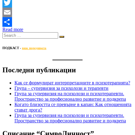
Facebook
Twitter
Email
Read more
Share
ПОДКАСТ -
виж поредицата
Последни публикации
Как се формулират интерпретациите в психотерапията?
Група – супервизия за психолози и терапевти
Група за супервизия на психолози и психотерапевти.
Пространство за професионално развитие и подкрепа
Когато близостта се превърне в капан: Как отношенията
стават дрога?
Група за супервизия на психолози и психотерапевти.
Пространство за професионално развитие и подкрепа
Списание “СимвоЛичност”