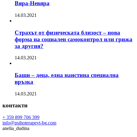
Вяра-Невяра
14.03.2021
Страхът от физическата близост – нова
форма на социален самоконтрол или грижа
за другия?
14.03.2021
Бащи – деца, една наистина специална
връзка
14.03.2021
контакти
+ 359 899 706 399
info@psihoterapevt-bg.com
anelia_dudina