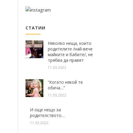
СТАТИИ
Няколко неща, които
родителите /най-вече
майките и бабите/, не
трябва да правят
11.03.2022
“Когато някой те
обича…”
11.03.2022
И още нещо за
родителството…
11.03.2022