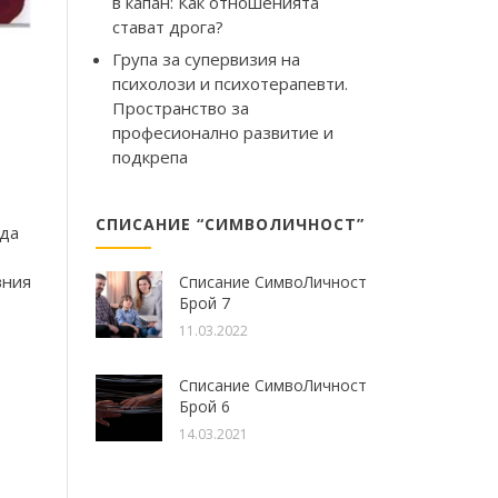
в капан: Как отношенията
стават дрога?
Група за супервизия на
психолози и психотерапевти.
Пространство за
професионално развитие и
подкрепа
СПИСАНИЕ “СИМВОЛИЧНОСТ”
 да
вния
Списание СимвоЛичност
Брой 7
11.03.2022
Списание СимвоЛичност
Брой 6
14.03.2021