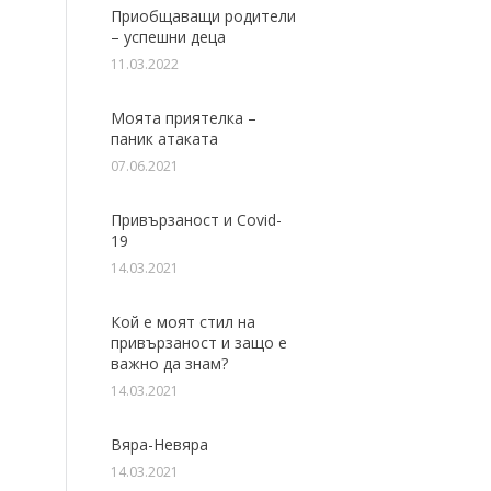
Приобщаващи родители
– успешни деца
11.03.2022
Моята приятелка –
паник атаката
07.06.2021
Привързаност и Covid-
19
14.03.2021
Кой е моят стил на
привързаност и защо е
важно да знам?
14.03.2021
Вяра-Невяра
14.03.2021