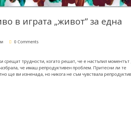
во в играта „живот” за една
ии
0 Comments
ки срещат трудности, когато решат, че е настъпил моментът
разбрала, че имаш репродуктивен проблем. Притесни ли те
тно ще ви изненада, но никога не съм чувствала репродукти