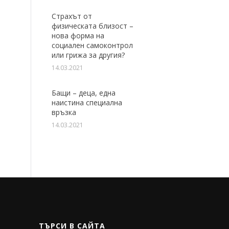
Страхът от
физическата близост –
нова форма на
социален самоконтрол
или грижа за другия?
14.03.2021
Бащи – деца, една
наистина специална
връзка
14.03.2021
ТЪРСИ В САЙТА