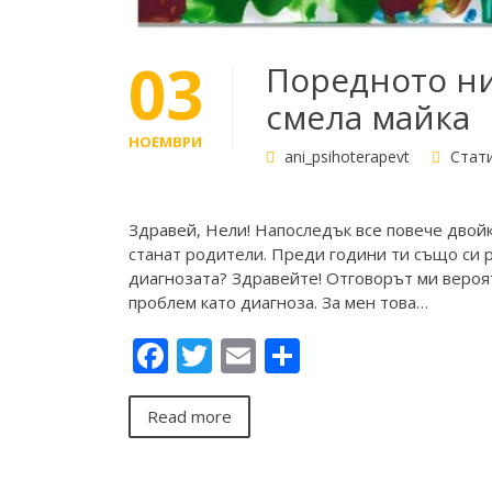
03
Поредното ни
смела майка
НОЕМВРИ
ani_psihoterapevt
Стат
Здравей, Нели! Напоследък все повече двой
станат родители. Преди години ти също си 
диагнозата? Здравейте! Отговорът ми вероя
проблем като диагноза. За мен това…
Facebook
Twitter
Email
Share
Read more