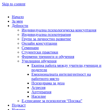
Skip to content
Начало
За мен
Дейности
Индивидуална психологическа консултация
Индивидуална психотерапия
Групи за личностно развитие
Онлайн консултации
Семинари
Студентски практики
Фирмени тренинги и обучения
Училищни обучения
Екипна работа между учители,ученици и
родители
Емоционалната интелигентност на
работното място
Психодрама за деца
Агресия
Арттерапия
Насилие
Е-списание за психология “Посока”
Подкаст
Новини