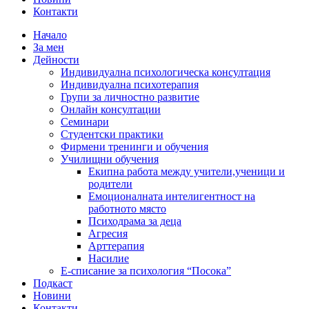
Контакти
Начало
За мен
Дейности
Индивидуална психологическа консултация
Индивидуална психотерапия
Групи за личностно развитие
Онлайн консултации
Семинари
Студентски практики
Фирмени тренинги и обучения
Училищни обучения
Екипна работа между учители,ученици и
родители
Емоционалната интелигентност на
работното място
Психодрама за деца
Агресия
Арттерапия
Насилие
Е-списание за психология “Посока”
Подкаст
Новини
Контакти