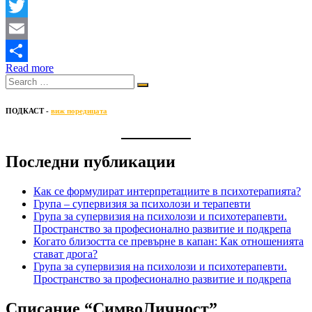
Facebook
Twitter
Email
Read more
Share
ПОДКАСТ -
виж поредицата
Последни публикации
Как се формулират интерпретациите в психотерапията?
Група – супервизия за психолози и терапевти
Група за супервизия на психолози и психотерапевти.
Пространство за професионално развитие и подкрепа
Когато близостта се превърне в капан: Как отношенията
стават дрога?
Група за супервизия на психолози и психотерапевти.
Пространство за професионално развитие и подкрепа
Списание “СимвоЛичност”