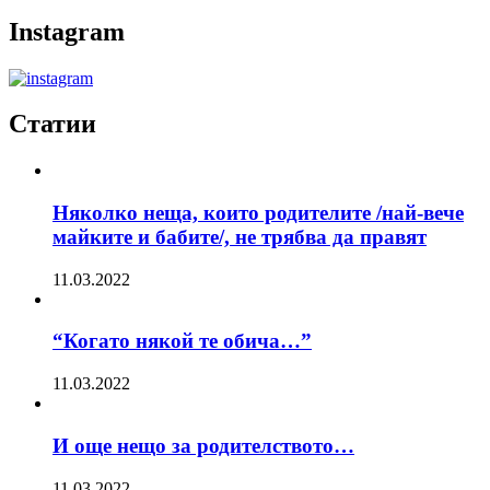
Instagram
Статии
Няколко неща, които родителите /най-вече
майките и бабите/, не трябва да правят
11.03.2022
“Когато някой те обича…”
11.03.2022
И още нещо за родителството…
11.03.2022