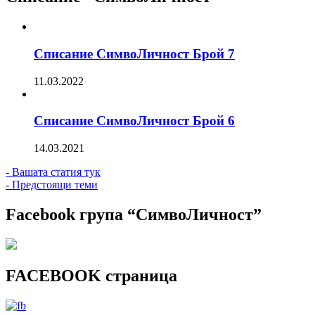
Списание СимвоЛичност Брой 7
11.03.2022
Списание СимвоЛичност Брой 6
14.03.2021
- Вашата статия тук
- Предстоящи теми
Facebook група “СимвоЛичност”
FACEBOOK страница