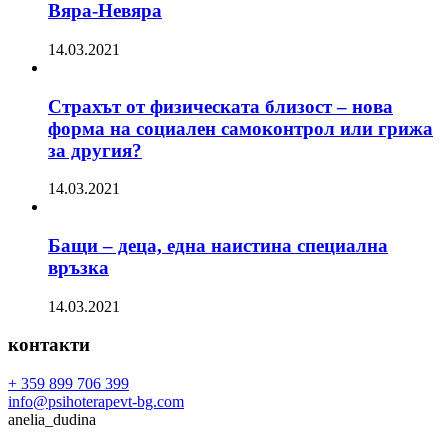
Вяра-Невяра
14.03.2021
Страхът от физическата близост – нова
форма на социален самоконтрол или грижа
за другия?
14.03.2021
Бащи – деца, една наистина специална
връзка
14.03.2021
контакти
+ 359 899 706 399
info@psihoterapevt-bg.com
anelia_dudina