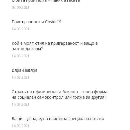
Моята приятелка – паник атаката
07.06.2021
Привързаност и Covid-19
14.03.2021
Кой е моят стил на привързаност и защо е
важно да знам?
14.03.2021
Вяра-Невяра
14.03.2021
Страхът от физическата близост – нова форма
на социален самоконтрол или грижа за другия?
14.03.2021
Бащи – деца, една наистина специална връзка
14.03.2021