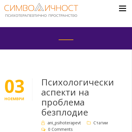
Skip
to
content
03
Психологически
аспекти на
НОЕМВРИ
проблема
безплодие
ani_psihoterapevt
Статии
0 Comments