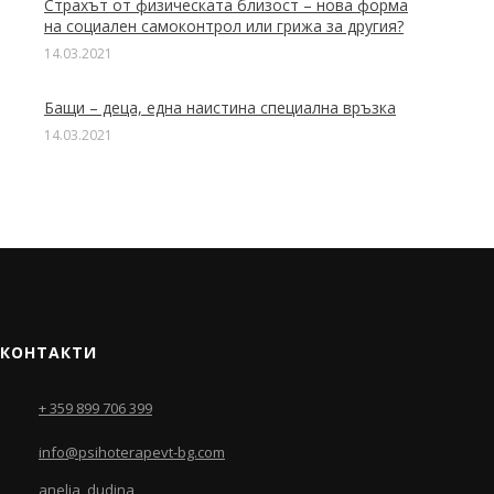
Страхът от физическата близост – нова форма
на социален самоконтрол или грижа за другия?
14.03.2021
Бащи – деца, една наистина специална връзка
14.03.2021
КОНТАКТИ
+ 359 899 706 399
info@psihoterapevt-bg.com
anelia_dudina