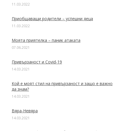
11.03.2022
Приобщаващи родители – успешни деца
11.03.2022
Моята приятелка – паник атаката
07.06.2021
Привързаност и Covid-19
14.03.2021
Кой е моят стил на привързаност и защо е важно
да знам?
14.03.2021
Вяра-Невяра
14.03.2021