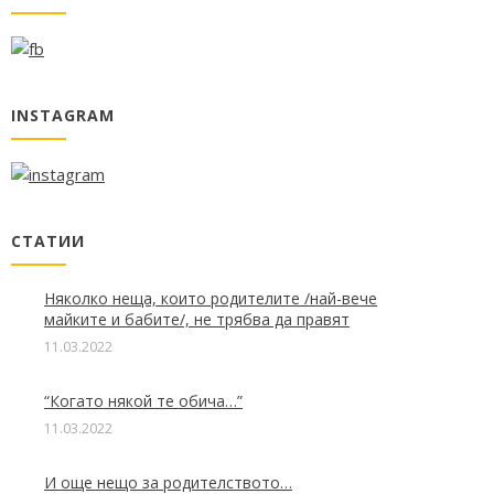
INSTAGRAM
СТАТИИ
Няколко неща, които родителите /най-вече
майките и бабите/, не трябва да правят
11.03.2022
“Когато някой те обича…”
11.03.2022
И още нещо за родителството…