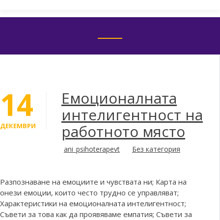
Skip
to
content
14
Емоционалната
интелигентност на
ДЕКЕМВРИ
работното място
ani_psihoterapevt
Без категория
Разпознаване на емоциите и чувствата ни; Карта на
онези емоции, които често трудно се управляват;
Характеристики на емоционалната интелигентност;
Съвети за това как да проявяваме емпатия; Съвети за