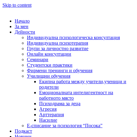
Skip to content
Начало
За мен
Дейности
Индивидуална психологическа консултация
Индивидуална психотерапия
Групи за личностно развитие
Онлайн консултации
Семинари
Студентски практики
Фирмени тренинги и обучения
Училищни обучения
Екипна работа между учители,ученици и
родители
Емоционалната интелигентност на
работното място
Психодрама за деца
Агресия
Арттерапия
Насилие
Е-списание за психология “Посока”
Подкаст
Новини