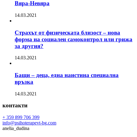
Вяра-Невяра
14.03.2021
Страхът от физическата близост – нова
форма на социален самоконтрол или грижа
за другия?
14.03.2021
Бащи – деца, една наистина специална
връзка
14.03.2021
контакти
+ 359 899 706 399
info@psihoterapevt-bg.com
anelia_dudina