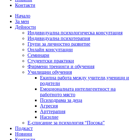
Контакти
Начало
За мен
Дейности
Индивидуална психологическа консултация
Индивидуална психотерапия
Групи за личностно развитие
Онлайн консултации
Семинари
Студентски практики
Фирмени тренинги и обучения
Училищни обучения
Екипна работа между учители,ученици и
родители
Емоционалната интелигентност на
работното място
Психодрама за деца
Агресия
Арттерапия
Насилие
Е-списание за психология “Посока”
Подкаст
Новини
Контакти