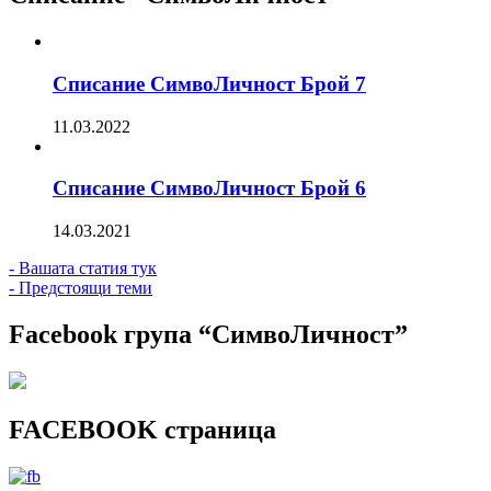
Списание СимвоЛичност Брой 7
11.03.2022
Списание СимвоЛичност Брой 6
14.03.2021
- Вашата статия тук
- Предстоящи теми
Facebook група “СимвоЛичност”
FACEBOOK страница