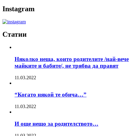
Instagram
Статии
Няколко неща, които родителите /най-вече
майките и бабите/, не трябва да правят
11.03.2022
“Когато някой те обича…”
11.03.2022
И още нещо за родителството…
11.03.2022