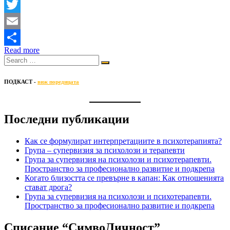
Facebook
Twitter
Email
Read more
Share
ПОДКАСТ -
виж поредицата
Последни публикации
Как се формулират интерпретациите в психотерапията?
Група – супервизия за психолози и терапевти
Група за супервизия на психолози и психотерапевти.
Пространство за професионално развитие и подкрепа
Когато близостта се превърне в капан: Как отношенията
стават дрога?
Група за супервизия на психолози и психотерапевти.
Пространство за професионално развитие и подкрепа
Списание “СимвоЛичност”