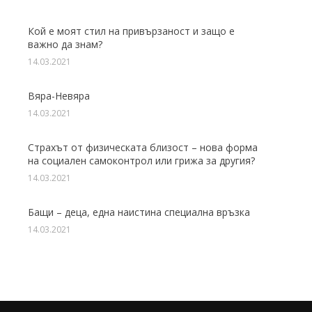
Кой е моят стил на привързаност и защо е
важно да знам?
14.03.2021
Вяра-Невяра
14.03.2021
Страхът от физическата близост – нова форма
на социален самоконтрол или грижа за другия?
14.03.2021
Бащи – деца, една наистина специална връзка
14.03.2021