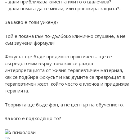
– дали приближава клиента или го отдалечава?
– дали помага да се мисли, или провокира защита?…
За какво е този уикенд?
Той е покана към по-дълбоко клинично слушане, а не
към заучени формули!
Фокусът ще бъде предимно практичен – ще се
съсредоточим върху това как се ражда
интерпретацията от живия терапевтичен материал,
как се подбира фокусът и как думите се превръщат в
терапевтичен жест, който често е ключов и придвижва
терапията.
Теорията ще бъде фон, а не център на обучението.
За кого е подходящо то?
психолози