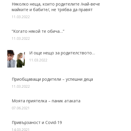
Няколко неща, които родителите /най-вече
майките и бабите/, не трябва да правят
11.03.2022
“Когато някой те обича…”
11.03.2022
И още нещо за родителството…
11.03.2022
Приобщаващи родители – успешни деца
11.03.2022
Моята приятелка – паник атаката
07.06.2021
Привързаност и Covid-19
14.03.2021