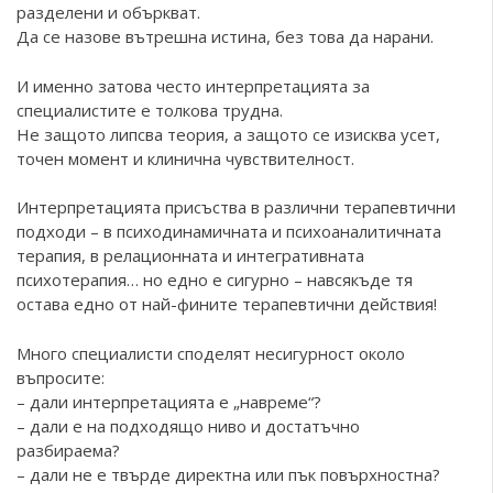
разделени и объркват.
Да се назове вътрешна истина, без това да нарани.
И именно затова често интерпретацията за
специалистите е толкова трудна.
Не защото липсва теория, а защото се изисква усет,
точен момент и клинична чувствителност.
Интерпретацията присъства в различни терапевтични
подходи – в психодинамичната и психоаналитичната
терапия, в релационната и интегративната
психотерапия… но едно е сигурно – навсякъде тя
остава едно от най-фините терапевтични действия!
Много специалисти споделят несигурност около
въпросите:
– дали интерпретацията е „навреме“?
– дали е на подходящо ниво и достатъчно
разбираема?
– дали не е твърде директна или пък повърхностна?