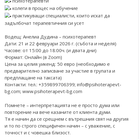
психотерапевти
колеги в процес на обучение
практикуващи специалисти, които искат да
задълбочат терапевтичния си усет
Водещ: Анелиа Дудина – психотерапевт
Дати: 21 и 22 февруари 2026 г. (събота и неделя)
Часове: от 15:00 до 18:00ч. (и двата дни)
Формат: Онлайн (в Zoom)
Цена за целия уикенд: 50 евро (необходимо е
предварително записване за участие в групата и
предплащане на таксата)
Контакти: тел.: +359899706399; info@psihoterapevt-
bg.com;
www.psihoterapevt-bg.com
Помнете – интерпретацията не е просто дума или
повторение на вече казаните от клиента думи.
Тя е начин да се срещнем с вътрешния свят на другия
и то по строго специфичен начин – с уважение, с
точност и с човешка близост.