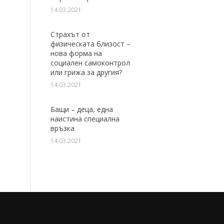
14.03.2021
Страхът от
физическата близост –
нова форма на
социален самоконтрол
или грижа за другия?
14.03.2021
Бащи – деца, една
наистина специална
връзка
14.03.2021