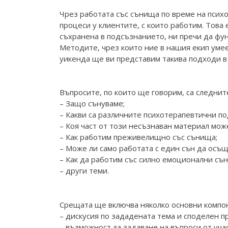
Чрез работата със сънища по време на псих
процеси у клиентите, с които работим. Това 
съхранена в подсъзнанието, ни пречи да фу
Методите, чрез които ние в нашия екип уме
уикенда ще ви представим такива подходи в
Въпросите, по които ще говорим, са следнит
– Защо сънуваме;
– Какви са различните психотерапевтични по
– Коя част от този несъзнаван материал мож
– Как работим преживелищно със сънища;
– Може ли само работата с един сън да осъщ
– Как да работим със силно емоционални съ
– други теми.
Срещата ще включва няколко основни компо
– дискусия по зададената тема и споделен п
– възможност за задаване на въпроси от уча