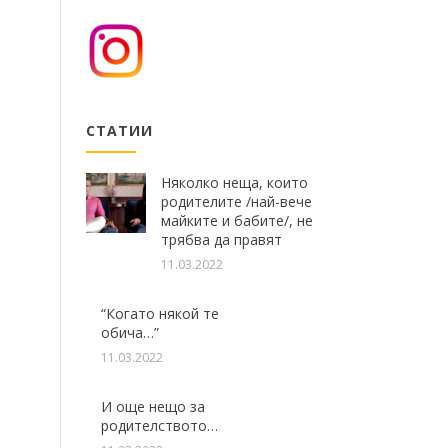
СТАТИИ
Няколко неща, които
родителите /най-вече
майките и бабите/, не
трябва да правят
11.03.2022
“Когато някой те
обича…”
11.03.2022
И още нещо за
родителството…