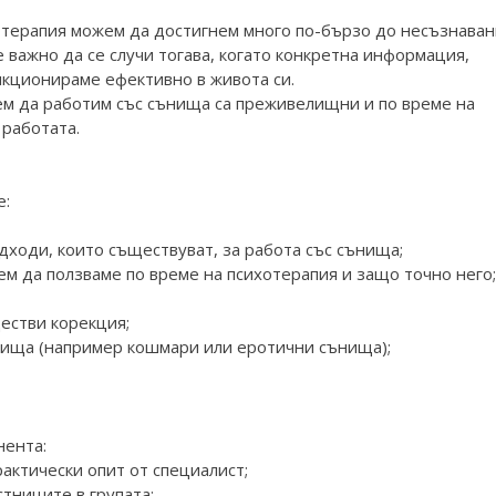
отерапия можем да достигнем много по-бързо до несъзнаван
е важно да се случи тогава, когато конкретна информация,
нкционираме ефективно в живота си.
ем да работим със сънища са преживелищни и по време на
 работата.
е:
дходи, които съществуват, за работа със сънища;
ем да ползваме по време на психотерапия и защо точно него;
естви корекция;
нища (например кошмари или еротични сънища);
нента:
рактически опит от специалист;
стниците в групата;