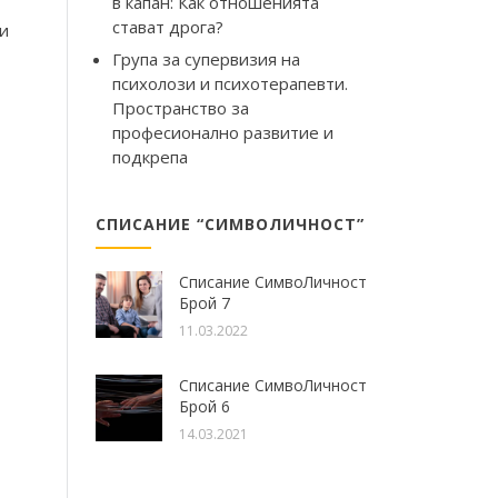
в капан: Как отношенията
стават дрога?
и
Група за супервизия на
психолози и психотерапевти.
Пространство за
професионално развитие и
подкрепа
СПИСАНИЕ “СИМВОЛИЧНОСТ”
Списание СимвоЛичност
Брой 7
11.03.2022
Списание СимвоЛичност
Брой 6
14.03.2021