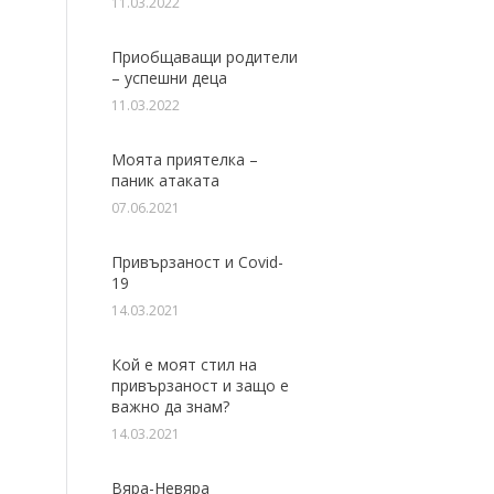
11.03.2022
Приобщаващи родители
– успешни деца
11.03.2022
Моята приятелка –
паник атаката
07.06.2021
Привързаност и Covid-
19
14.03.2021
Кой е моят стил на
привързаност и защо е
важно да знам?
14.03.2021
Вяра-Невяра