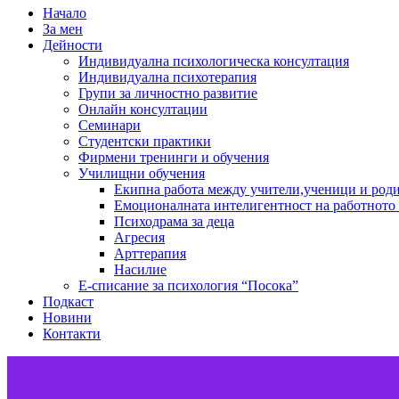
Начало
За мен
Дейности
Индивидуална психологическа консултация
Индивидуална психотерапия
Групи за личностно развитие
Онлайн консултации
Семинари
Студентски практики
Фирмени тренинги и обучения
Училищни обучения
Екипна работа между учители,ученици и род
Емоционалната интелигентност на работното
Психодрама за деца
Агресия
Арттерапия
Насилие
Е-списание за психология “Посока”
Подкаст
Новини
Контакти