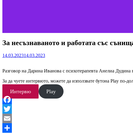
За несъзнаваното и работата със съни
14.03.2023
14.03.2023
Разговор на Дарина Иванова с психотерапевта Анелиа Дудина п
За да чуете интервюто, можете да използвате бутона Play по-дол
Интервю
Play
Facebook
Twitter
Email