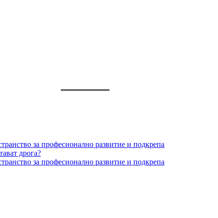
странство за професионално развитие и подкрепа
тават дрога?
странство за професионално развитие и подкрепа