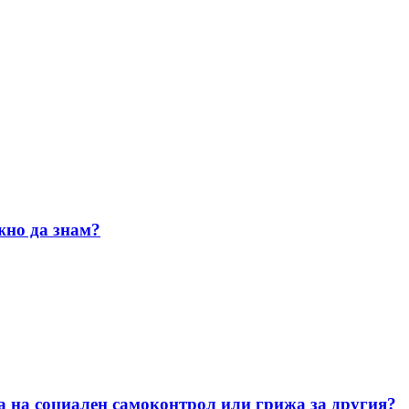
жно да знам?
а на социален самоконтрол или грижа за другия?