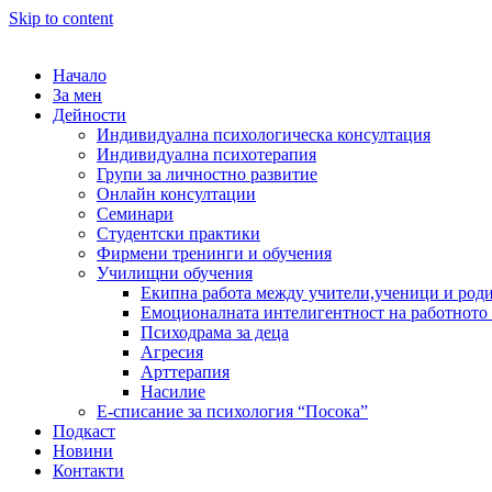
Skip to content
Начало
За мен
Дейности
Индивидуална психологическа консултация
Индивидуална психотерапия
Групи за личностно развитие
Онлайн консултации
Семинари
Студентски практики
Фирмени тренинги и обучения
Училищни обучения
Екипна работа между учители,ученици и род
Емоционалната интелигентност на работното
Психодрама за деца
Агресия
Арттерапия
Насилие
Е-списание за психология “Посока”
Подкаст
Новини
Контакти