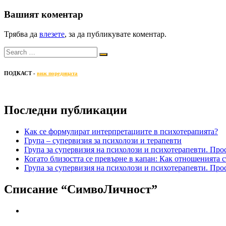
Share
Вашият коментар
Трябва да
влезете
, за да публикувате коментар.
ПОДКАСТ -
виж поредицата
Последни публикации
Как се формулират интерпретациите в психотерапията?
Група – супервизия за психолози и терапевти
Група за супервизия на психолози и психотерапевти. Про
Когато близостта се превърне в капан: Как отношенията с
Група за супервизия на психолози и психотерапевти. Про
Списание “СимвоЛичност”