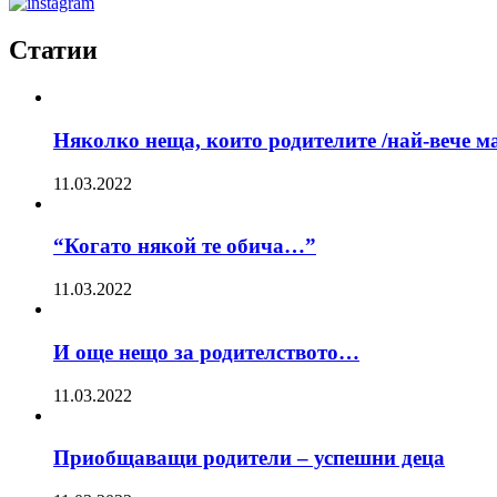
Статии
Няколко неща, които родителите /най-вече ма
11.03.2022
“Когато някой те обича…”
11.03.2022
И още нещо за родителството…
11.03.2022
Приобщаващи родители – успешни деца