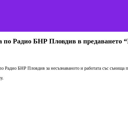
ща по Радио БНР Пловдив в предаването
о Радио БНР Пловдив за несъзнаваното и работата със сънища п
у.