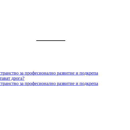
странство за професионално развитие и подкрепа
тават дрога?
странство за професионално развитие и подкрепа