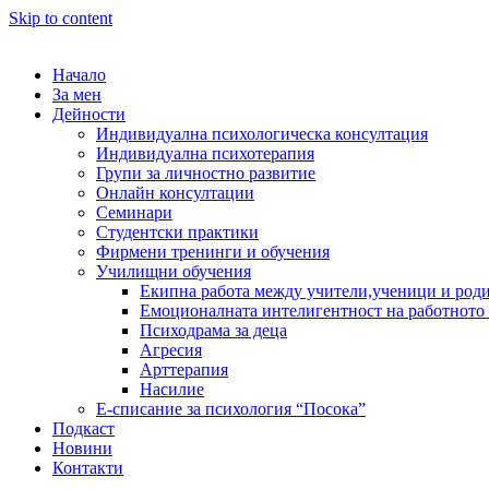
Skip to content
Начало
За мен
Дейности
Индивидуална психологическа консултация
Индивидуална психотерапия
Групи за личностно развитие
Онлайн консултации
Семинари
Студентски практики
Фирмени тренинги и обучения
Училищни обучения
Екипна работа между учители,ученици и род
Емоционалната интелигентност на работното
Психодрама за деца
Агресия
Арттерапия
Насилие
Е-списание за психология “Посока”
Подкаст
Новини
Контакти