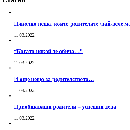
Статии
Няколко неща, които родителите /най-вече ма
11.03.2022
“Когато някой те обича…”
11.03.2022
И още нещо за родителството…
11.03.2022
Приобщаващи родители – успешни деца
11.03.2022