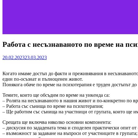
Работа с несъзнаваното по време на пси
20.02.2023
23.03.2023
Когато имаме достъп до факти и преживявания в несъзнаваното 
един по-осъзнат и пълноценен живот.
Понякога обаче по време на психотерапия е труден достъпът до
Темите, които ще обсъдим по време на уикенда са:
– Ролята на несъзнаваното в нашия живот и по-конкретно по вр
– Работа със сънища по време на психотерапия;
– Ще работим със сънища на участници от групата, които ще им
Срещата ще включва няколко основни компонента:
– дискусия по зададената тема и споделен практически опит от
– възможност за задаване на въпроси от участниците в групата;