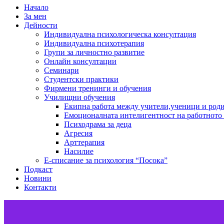
Начало
За мен
Дейности
Индивидуална психологическа консултация
Индивидуална психотерапия
Групи за личностно развитие
Онлайн консултации
Семинари
Студентски практики
Фирмени тренинги и обучения
Училищни обучения
Екипна работа между учители,ученици и род
Емоционалната интелигентност на работното
Психодрама за деца
Агресия
Арттерапия
Насилие
Е-списание за психология “Посока”
Подкаст
Новини
Контакти