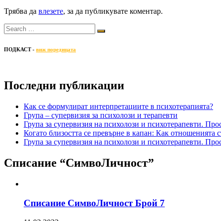
Трябва да
влезете
, за да публикувате коментар.
ПОДКАСТ -
виж поредицата
Последни публикации
Как се формулират интерпретациите в психотерапията?
Група – супервизия за психолози и терапевти
Група за супервизия на психолози и психотерапевти. Про
Когато близостта се превърне в капан: Как отношенията с
Група за супервизия на психолози и психотерапевти. Про
Списание “СимвоЛичност”
Списание СимвоЛичност Брой 7