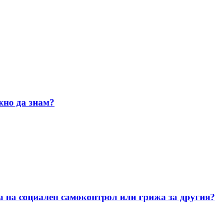
жно да знам?
а на социален самоконтрол или грижа за другия?