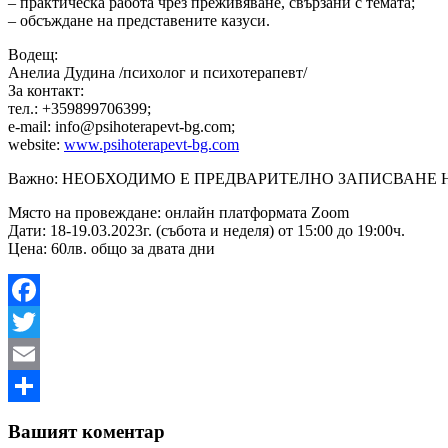
– практическа работа чрез преживяване, свързани с темата;
– обсъждане на представените казуси.
Водещ:
Анелиа Дудина /психолог и психотерапевт/
За контакт:
тел.: +359899706399;
e-mail: info@psihoterapevt-bg.com;
website:
www.psihoterapevt-bg.com
Важно: НЕОБХОДИМО Е ПРЕДВАРИТЕЛНО ЗАПИСВАНЕ НА П
Място на провеждане: онлайн платформата Zoom
Дати: 18-19.03.2023г. (събота и неделя) от 15:00 до 19:00ч.
Цена: 60лв. общо за двата дни
Facebook
Twitter
Email
Share
Вашият коментар