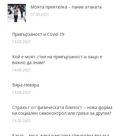
Моята приятелка – паник атаката
07.06.2021
Привързаност и Covid-19
14.03.2021
Кой е моят стил на привързаност и защо е
важно да знам?
14.03.2021
Вяра-Невяра
14.03.2021
Страхът от физическата близост – нова форма
на социален самоконтрол или грижа за другия?
14.03.2021
Бащи – деца, една наистина специална връзка