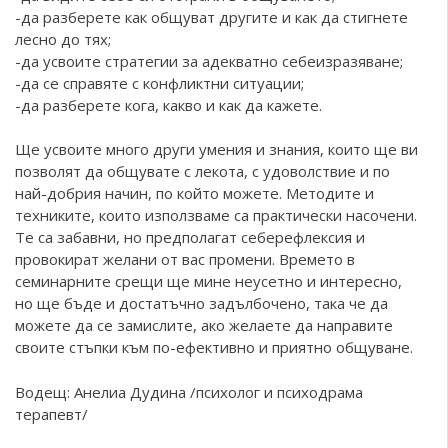
-да разберете как общуват другите и как да стигнете
лесно до тях;
-да усвоите стратегии за адекватно себеизразяване;
-да се справяте с конфликтни ситуации;
-да разберете кога, какво и как да кажете.
Ще усвоите много други умения и знания, които ще ви
позволят да общувате с лекота, с удоволствие и по
най-добрия начин, по който можете. Методите и
техниките, които използваме са практически насочени.
Те са забавни, но предполагат себерефлексия и
провокират желани от вас промени. Времето в
семинарните срещи ще мине неусетно и интересно,
но ще бъде и достатъчно задълбочено, така че да
можете да се замислите, ако желаете да направите
своите стъпки към по-ефективно и приятно общуване.
Водещ: Анелиа Дудина /психолог и психодрама
терапевт/