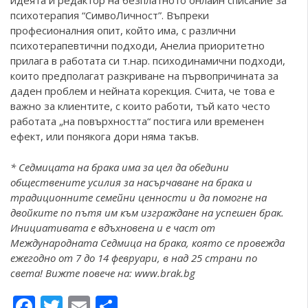
идеята и редактор на безплатното онлайн списание за
психотерапия “СимвоЛичност”. Въпреки
професионалния опит, който има, с различни
психотерапевтични подходи, Анелиа приоритетно
прилага в работата си т.нар. психодинамични подходи,
които предполагат разкриване на първопричината за
даден проблем и нейната корекция. Счита, че това е
важно за клиентите, с които работи, тъй като често
работата „на повърхността“ постига или временен
ефект, или понякога дори няма такъв.
* Седмицата на брака има за цел да обедини
обществените усилия за насърчаване на брака и
традиционните семейни ценности и да помогне на
двойките по пътя им към изграждане на успешен брак.
Инициативата е вдъхновена и е част от
Международната Седмица на брака, която се провежда
ежегодно от 7 до 14 февруари, в над 25 страни по
света! Вижте повече на:
www.brak.bg
Facebook
Twitter
Email
Share