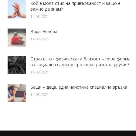
Кой е моят стил на привързаност и защо е
важно да знам?
14.03.2021
Вяра-Невяра
14.03.2021
Страхът от физическата близост – нова форма
на социален самоконтрол или грижа за другия?
14.03.2021
Бащи – деца, една наистина специална връзка
14.03.2021