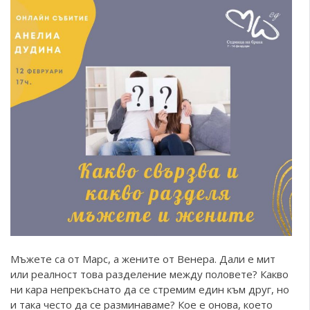
Мъжете са от Марс, а жените от Венера. Дали е мит
или реалност това разделение между половете? Какво
ни кара непрекъснато да се стремим един към друг, но
и така често да се разминаваме? Кое е онова, което