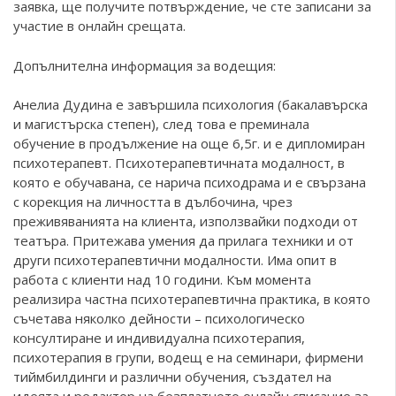
заявка, ще получите потвърждение, че сте записани за
участие в онлайн срещата.
Допълнителна информация за водещия:
Анелиа Дудина е завършила психология (бакалавърска
и магистърска степен), след това е преминала
обучение в продължение на още 6,5г. и е дипломиран
психотерапевт. Психотерапевтичната модалност, в
която е обучавана, се нарича психодрама и е свързана
с корекция на личността в дълбочина, чрез
преживяванията на клиента, използвайки подходи от
театъра. Притежава умения да прилага техники и от
други психотерапевтични модалности. Има опит в
работа с клиенти над 10 години. Към момента
реализира частна психотерапевтична практика, в която
съчетава няколко дейности – психологическо
консултиране и индивидуална психотерапия,
психотерапия в групи, водещ е на семинари, фирмени
тиймбилдинги и различни обучения, създател на