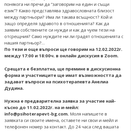
понякога ни пречи да “заговорим на един и същи
език”? Какво представлява здравословната близост
между партньори? Има ли такава всъщност? Кой и
защо определя здравото в отношенията? Как да
заявим собствените си нужди и как да чуем тези на
отсрещния? Само нуждите ни ли градят отношенията с
нашия партньор?…
По тези и още въпроси ще говорим на 12.02.2022г.
между 17:00 и 18:00ч. в онлайн дискусия в Zoom.
Срещата е безплатна, ще премине в дискусионна
форма и участниците ще имат възможността да
задават въпроси на психотерапевта Анелиа
Дудина.
Нужна е предварителна заявка за участие най-
късно до 11.02.2022г. на и-мейл:
info@psihoterapevt-bg.com.
Моля напишете в
заявката си своите имена, оставете ни свои и-мейл и
телефонен номер за контакт. До 24 часа след вашата