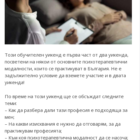
Този обучителен уикенд е първа част от два уикенда,
посветени на някои от основните психотерапевтични
модалности, които се практикуват в България. Не е
задължително условие да вземете участие и в двата
уикенда!
По време на този уикенд ще се обсъждат следните
теми:
– Как да разбера дали тази професия е подходяща за
мен;
– На какви изисквания е нужно да отговарям, за да
практикувам професията;
– Към коя психотерапевтична модалност да се насоча;