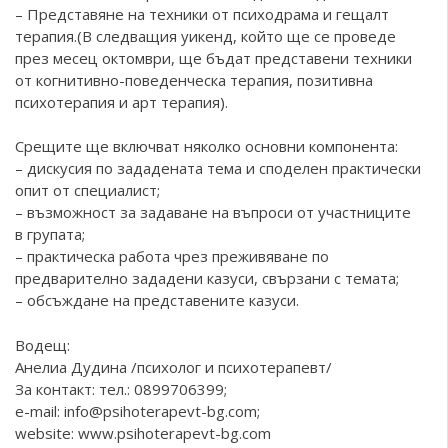
– Представяне на техники от психодрама и гещалт
терапия.(В следващия уикенд, който ще се проведе
през месец октомври, ще бъдат представени техники
от когнитивно-поведенческа терапия, позитивна
психотерапия и арт терапия).
Срещите ще включват няколко основни компонента:
– дискусия по зададената тема и споделен практически
опит от специалист;
– възможност за задаване на въпроси от участниците
в групата;
– практическа работа чрез преживяване по
предварително зададени казуси, свързани с темата;
– обсъждане на представените казуси.
Водещ:
Анелиа Дудина /психолог и психотерапевт/
За контакт: тел.: 0899706399;
e-mail: info@psihoterapevt-bg.com;
website:
www.psihoterapevt-bg.com