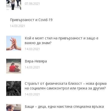
07.06.2021
Привързаност и Covid-19
14.03.2021
Кой е моят стил на привързаност и защо е
важно да знам?
14.03.2021
Вяра-Невяра
14.03.2021
Страхът от физическата близост – нова форма
на социален самоконтрол или грижа за другия?
14.03.2021
Бащи – деца, една наистина специална връзка