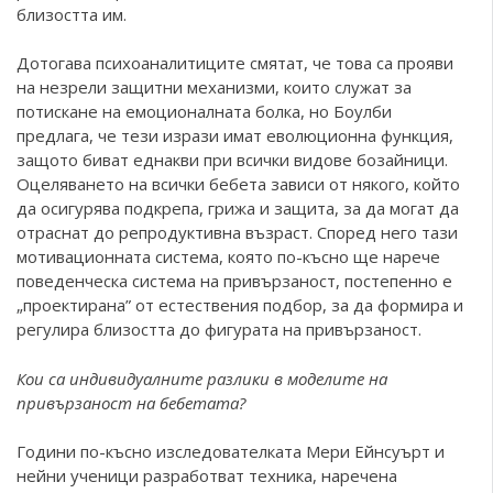
близостта им.
Дотогава психоаналитиците смятат, че това са прояви
на незрели защитни механизми, които служат за
потискане на емоционалната болка, но Боулби
предлага, че тези изрази имат еволюционна функция,
защото биват еднакви при всички видове бозайници.
Оцеляването на всички бебета зависи от някого, който
да осигурява подкрепа, грижа и защита, за да могат да
отраснат до репродуктивна възраст. Според него тази
мотивационната система, която по-късно ще нарече
поведенческа система на привързаност, постепенно е
„проектирана” от естествения подбор, за да формира и
регулира близостта до фигурата на привързаност.
Кои са индивидуалните разлики в моделите на
привързаност на бебетата?
Години по-късно изследователката Мери Ейнсуърт и
нейни ученици разработват техника, наречена