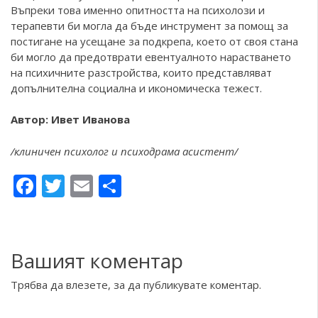
Въпреки това именно опитността на психолози и
терапевти би могла да бъде инструмент за помощ за
постигане на усещане за подкрепа, което от своя стана
би могло да предотврати евентуалното нарастването
на психичните разстройства, които представляват
допълнителна социална и икономическа тежест.
Автор: Ивет Иванова
/клиничен психолог и психодрама асистент/
Facebook
Twitter
Email
Share
Вашият коментар
Трябва да
влезете
, за да публикувате коментар.