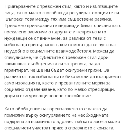
Привързаните с тревожен стил, както и избягващите
лица, са по-малко способни да регулират емоциите си.
Въпреки това между тях има съществена разлика.
Тревожно привързаните индивиди биват описани като
прекалено зависими от другите и непрекъснато
нуждаещи се от внимание, за разлика от тези с
избягваща привързаност, които могат да се чувстват
неудобно в социалните взаимодействия. Можем да
спекулираме, че субектите с тревожен стил дори
завишават съобщенията си за тревога, за да
гарантират, че ще им бъдат осигурени грижи. За
разлика от тях избягващите биха могли да възприемат
само изолацията, както и превантивните мерки за
социално отдалечаване, като по-малко стресиращи,
дори и осигуряващи повече спокойствие.
Като обобщение на гореизложеното е важно да
помислим върху осигуряването на необходимата
подкрепа за психичното здраве, тъй като засега малко
специалисти участват пряко в справянето с кризата.