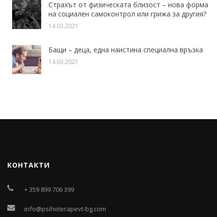
Страхът от физическата близост – нова форма
на социален самоконтрол или грижа за другия?
14.03.2021
Бащи – деца, една наистина специална връзка
14.03.2021
КОНТАКТИ
+ 359 899 706 399
info@psihoterapevt-bg.com