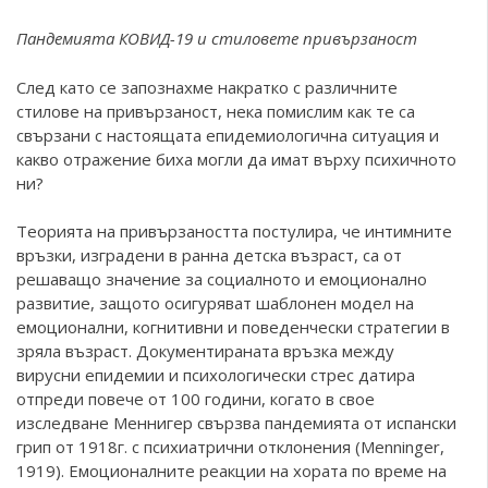
Пандемията КОВИД-19 и стиловете привързаност
След като се запознахме накратко с различните
стилове на привързаност, нека помислим как те са
свързани с настоящата епидемиологична ситуация и
какво отражение биха могли да имат върху психичното
ни?
Теорията на привързаността постулира, че интимните
връзки, изградени в ранна детска възраст, са от
решаващо значение за социалното и емоционално
развитие, защото осигуряват шаблонен модел на
емоционални, когнитивни и поведенчески стратегии в
зряла възраст. Документираната връзка между
вирусни епидемии и психологически стрес датира
отпреди повече от 100 години, когато в свое
изследване Меннигер свързва пандемията от испански
грип от 1918г. с психиатрични отклонения (Menninger,
1919). Емоционалните реакции на хората по време на