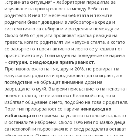
„странната ситуация” – лабораторна парадигма за
изучаване на привързаността между бебето и
родителя. В нея 12-месечни бебетата и техните
родители биват доведени в лабораторна среда и
систематично са събирани и разделяни помежду си.
Около 60% от децата проявяват кратка реакция на
тревога, когато родителят им напусне стаята, а когато
се завърне го търсят активно и лесно се утешават от
присъствието му. Този модел на поведение се нарича
–
сигурен, с надеждна привързаност
.
Противоположно на тях, други 20%, не реагират на
напускащия родител и продължават да си играят, а в
последствие не обръщат внимание дори на
завръщането му/й. Въпреки присъствието на непознат
човек в стаята, те не изпитват безпокойство, но и
избягват общуване с него, подобно на това с родителя.
Този тип привързаност се нарича
ненадеждно
избягваща
и се приема за условно патологична, както
и останалите изброени. Около 10% или по-малко деца
са неспокойни първоначално и след раздялата остават
обезпокоени. Отличава ги това, че за разлика от тези