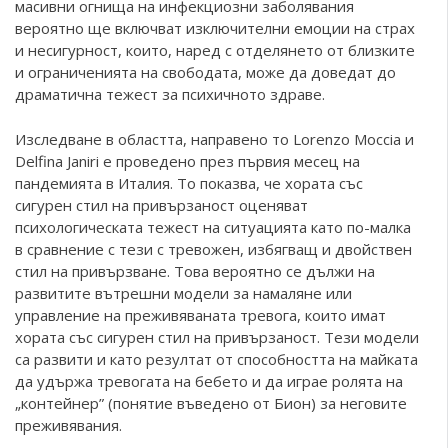
масивни огнища на инфекциозни заболявания
вероятно ще включват изключителни емоции на страх
и несигурност, които, наред с отделянето от близките
и ограниченията на свободата, може да доведат до
драматична тежест за психичното здраве.
Изследване в областта, направено то Lorenzo Moccia и
Delfina Janiri е проведено през първия месец на
пандемията в Италия. То показва, че хората със
сигурен стил на привързаност оценяват
психологическата тежест на ситуацията като по-малка
в сравнение с тези с тревожен, избягващ и двойствен
стил на привързване. Това вероятно се дължи на
развитите вътрешни модели за намаляне или
управление на преживяваната тревога, които имат
хората със сигурен стил на привързаност. Тези модели
са развити и като резултат от способността на майката
да удържа тревогата на бебето и да играе ролята на
„контейнер” (понятие въведено от Бион) за неговите
преживявания.