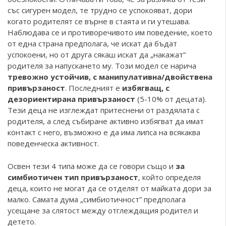
със сигурен модел, те трудно се успокояват, дори
когато родителят се върне в стаята и ги утешава.
Наблюдава се и противоречивото им поведение, което
от една страна предполага, че искат да бъдат
успокоени, но от друга сякаш искат да „накажат”
родителя за напускането му. Този модел се нарича
тревожно устойчив, с манипулативна/двойствена
привързаност
. Последният е
избягващ, с
дезориентирана привързаност
(5-10% от децата).
Тези деца не изглеждат притеснени от раздялата с
родителя, а след събиране активно избягват да имат
контакт с него, възможно е да има липса на всякаква
поведенческа активност.
Освен тези 4 типа може да се говори също и
за
симбиотичен тип привързаност
, който определя
деца, които не могат да се отделят от майката дори за
малко. Самата дума „симбиотичност” предполага
усещане за слятост между отглеждащия родител и
детето.