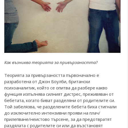
Как възниква теорията за привързаността?
Теорията за привързаността първоначално е
разработена от Джон Боулби, британски
психоаналитик, който се опитва да разбере какво
функция изпълнява силният дистрес, преживяван от
бебетата, когато биват разделяни от родителите си.
Той забелязва, че разделените бебета биха стигнали
до изключително интензивни прояви на плач/
прилепване/неистово търсене, за да предотвратят
раздялата с родителите си или да възстановят