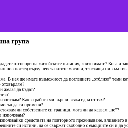
чна гpyпа
 дадете отговори на житейските питания, които имате? Кога и за
дин нов поглед върху неосъзнатите мотиви, тласкащи ни към тов
ма. В нея ще имате възможност да погледнете „отблизо” теми ка
о отхвърлям?
и желая да бъдат?
ения?
 изпитвам? Каква работа ми върши всяка една от тях?
х могъл да ги променя?
стоявам ли собствените си граници, мога ли да казвам „не”?
и използвам?
 използвайки средствата на повторното преживяване, влизането в
решните си истини, да се свържат свободно с емоциите си и да у