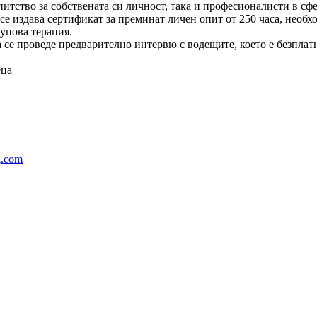
опитство за собствената си личност, така и професионалисти в с
 се издава сертификат за преминат личен опит от 250 часа, необ
упова терапия.
а се проведе предварително интервю с водещите, което е безплат
еца
g.com