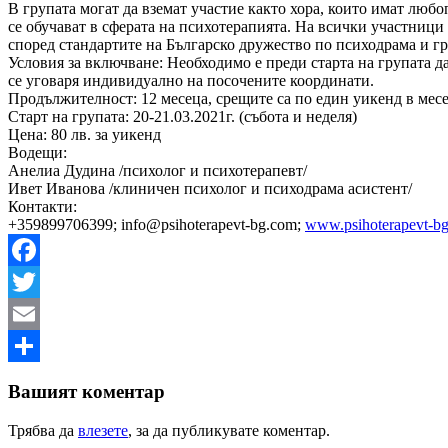
В групата могат да вземат участие както хора, които имат люб
се обучават в сферата на психотерапията. На всички участници
според стандартите на Българско дружество по психодрама и гр
Условия за включване: Необходимо е преди старта на групата д
се уговаря индивидуално на посочените координати.
Продължителност: 12 месеца, срещите са по един уикенд в мес
Старт на групата: 20-21.03.2021г. (събота и неделя)
Цена: 80 лв. за уикенд
Водещи:
Анелиа Дудина /психолог и психотерапевт/
Ивет Иванова /клиничен психолог и психодрама асистент/
Контакти:
+359899706399; info@psihoterapevt-bg.com;
www.psihoterapevt-b
Facebook
Twitter
Email
Share
Вашият коментар
Трябва да
влезете
, за да публикувате коментар.