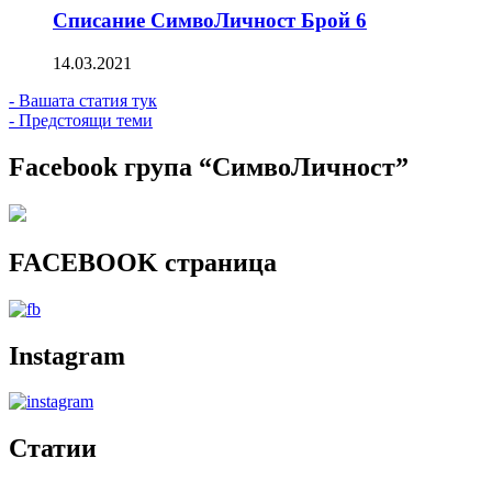
Списание СимвоЛичност Брой 6
14.03.2021
- Вашата статия тук
- Предстоящи теми
Facebook група “СимвоЛичност”
FACEBOOK страница
Instagram
Статии