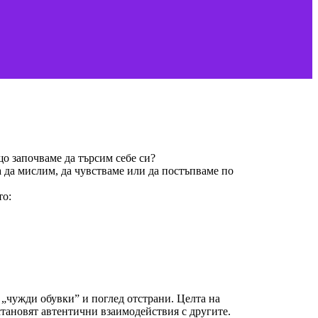
що започваме да търсим себе си?
а да мислим, да чувстваме или да постъпваме по
то:
 „чужди обувки” и поглед отстрани. Целта на
становят автентични взаимодействия с другите.