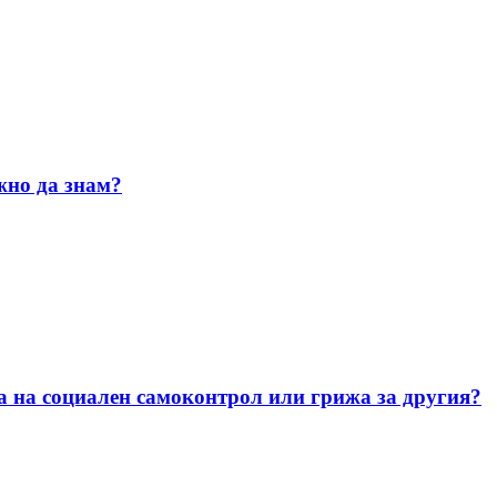
жно да знам?
а на социален самоконтрол или грижа за другия?