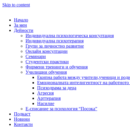
Skip to content
Начало
За мен
Дейности
Индивидуална психологическа консултация
Индивидуална психотерапия
Групи за личностно развитие
Онлайн консултации
Семинари
Студентски практики
Фирмени тренинги и обучения
Училищни обучения
Екипна работа между учители,ученици и род
Емоционалната интелигентност на работното
Психодрама за деца
Агресия
Арттерапия
Насилие
Е-списание за психология “Посока”
Подкаст
Новини
Контакти