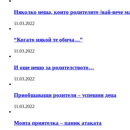
Няколко неща, които родителите /най-вече ма
11.03.2022
“Когато някой те обича…”
11.03.2022
И още нещо за родителството…
11.03.2022
Приобщаващи родители – успешни деца
11.03.2022
Моята приятелка – паник атаката