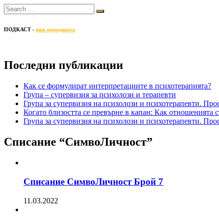
ПОДКАСТ -
виж поредицата
Последни публикации
Как се формулират интерпретациите в психотерапията?
Група – супервизия за психолози и терапевти
Група за супервизия на психолози и психотерапевти. Про
Когато близостта се превърне в капан: Как отношенията с
Група за супервизия на психолози и психотерапевти. Про
Списание “СимвоЛичност”
Списание СимвоЛичност Брой 7
11.03.2022