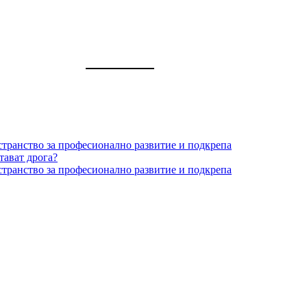
странство за професионално развитие и подкрепа
тават дрога?
странство за професионално развитие и подкрепа