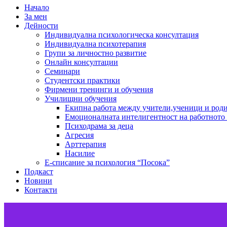
Начало
За мен
Дейности
Индивидуална психологическа консултация
Индивидуална психотерапия
Групи за личностно развитие
Онлайн консултации
Семинари
Студентски практики
Фирмени тренинги и обучения
Училищни обучения
Екипна работа между учители,ученици и род
Емоционалната интелигентност на работното
Психодрама за деца
Агресия
Арттерапия
Насилие
Е-списание за психология “Посока”
Подкаст
Новини
Контакти