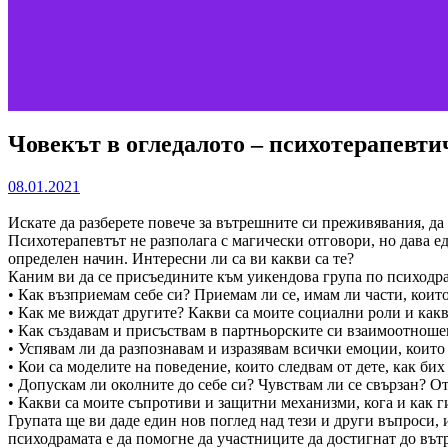
Човекът в огледалото – психотерапевти
08.01.2021
Искате да разберете повече за вътрешните си преживявания, да
Психотерапевтът не разполага с магически отговори, но дава е
определен начин. Интересни ли са ви какви са те?
Каним ви да се присъедините към уикендова група по психодра
• Как възприемам себе си? Приемам ли сe, имам ли части, коит
• Как ме виждат другите? Какви са моите социални роли и какв
• Как създавам и присъствам в партньорските си взаимоотнош
• Успявам ли да разпознавам и изразявам всички емоции, които
• Кои са моделите на поведение, които следвам от дете, как би
• Допускам ли околните до себе си? Чувствам ли се свързан? От
• Какви са моите съпротиви и защитни механизми, кога и как г
Групата ще ви даде един нов поглед над тези и други въпроси,
психодрамата е да помогне да участниците да достигнат до вът