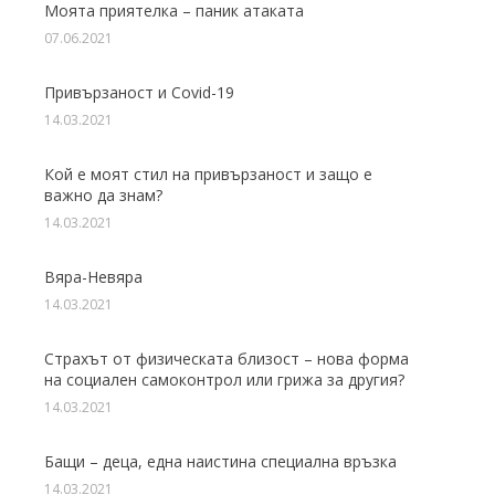
Моята приятелка – паник атаката
07.06.2021
Привързаност и Covid-19
14.03.2021
Кой е моят стил на привързаност и защо е
важно да знам?
14.03.2021
Вяра-Невяра
14.03.2021
Страхът от физическата близост – нова форма
на социален самоконтрол или грижа за другия?
14.03.2021
Бащи – деца, една наистина специална връзка
14.03.2021