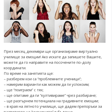
През месец декември ще организираме виртуално
училище за емоции! Ако искате да запишете Вашите,
можете да го направите на посочените по-долу
координати.
По време на занятията ще:
– разберем кои са “проблемните ученици”;
– намерим варианти как можем да ги успокоим;
– ще “поиграем” с тях;
– ще опитаме да ги “култивираме” чрез разбиране;
– ще разгърнем потенциала на градивните емоции;
– в края на лятното училище, ще дадем препоръки за
развитието на “учениците” в бъдеще.