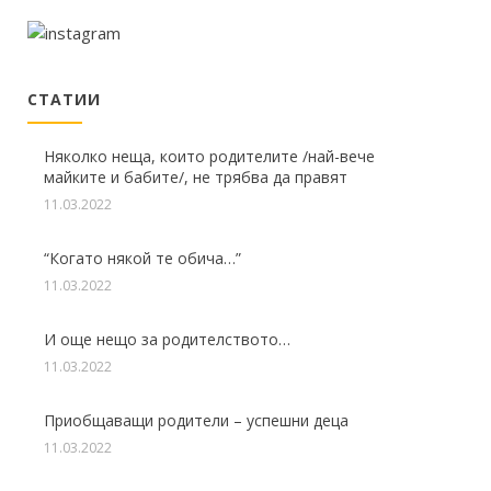
СТАТИИ
Няколко неща, които родителите /най-вече
майките и бабите/, не трябва да правят
11.03.2022
“Когато някой те обича…”
11.03.2022
И още нещо за родителството…
11.03.2022
Приобщаващи родители – успешни деца
11.03.2022