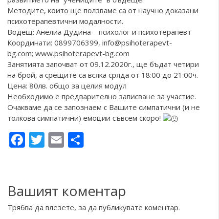
Методите, които ще ползваме са от научно доказани
психотерапевтични модалности.
Водещ: Анелиа Дудина – психолог и психотерапевт
Координати: 0899706399, info@psihoterapevt-
bg.com;
www.psihoterapevt-bg.com
Занятията започват от 09.12.2020г., ще бъдат четири
на брой, а срещите са всяка сряда от 18:00 до 21:00ч.
Цена: 80лв. общо за целия модул
Необходимо е предварително записване за участие.
Очакваме да се запознаем с Вашите симпатични (и не
толкова симпатични) емоции съвсем скоро!
Facebook
Twitter
Email
Share
Вашият коментар
Трябва да
влезете
, за да публикувате коментар.