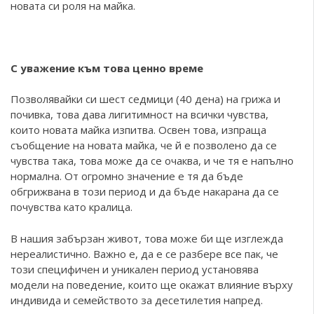
новата си роля на майка.
С уважение към това ценно време
Позволявайки си шест седмици (40 дена) на грижа и
почивка, това дава лигитимност на всички чувства,
които новата майка изпитва. Освен това, изпраща
съобщение на новата майка, че й е позволено да се
чувства така, това може да се очаква, и че тя е напълно
нормална. От огромно значение е тя да бъде
обгрижвана в този период и да бъде накарана да се
почувства като кралица.
В нашия забързан живот, това може би ще изглежда
нереалистично. Важно е, да е се разбере все пак, че
този специфичен и уникален период установява
модели на поведение, които ще окажат влияние върху
индивида и семейството за десетилетия напред.