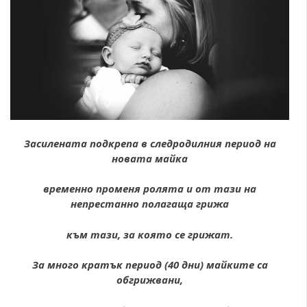
Засилената подкрепа в следродилния период на
новата майка
временно променя ролята и от тази на
непрестанно полагаща грижа
към тази, за която се грижат.
За много кратък период (40 дни) майките са
обгрижвани,