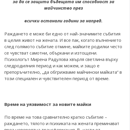
за да се защити бъдещата им способност за
майчинство през
всички останали години за напред.
Раждането e може би едно от най-значимите събития
в целия живот на жената. И все пак, когато вълнението
след голямото събитие отмине, майките родилки често
се чувстват самотни, объркани и изтощени.
Психологът Мирена Радулова хвърля светлина върху
следродилния период и как можем, и защо е
препоръчително, „да обгрижваме майчински майката“ в
този специален и чувствителен период от време.
Време на уязвимост за новите майки
По време на това сравнително кратко събитие –
раждането, тялото и психиката на жената преминават
през невероятна трансформация. В „части от