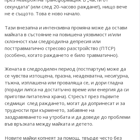
секундата“ (или след 20-часовo раждане!), нищо вече
не е същото. Това е ново начало.
Тaзи внезапна и интензивна промяна може да остави
майката в състояние на повишена уязвимост и/или
склонност към следродилна депресия или
посттравматично стресово разстройство (ПТСР)
(особено, когато раждането е било травматично).
Жената в следродилен период (постпартум) може да
се чувства изтощена, празна, неадекватна, несигурна,
тъжна, изплашена или проваляща се, и дори гладна
(поради липса на достатъчно време или енергия да си
приготви питателна храна). Стресът през първите
седмици след раждането, могат да допринесат и за
трудности при кърменето, забавяне на
заздравяването на утробата и да доведе до проблеми
във връзката между майката и детето.
Новите майки копнеят за помощ, твърде често без