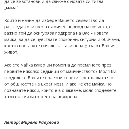
да се възстанови и да свикне с новата си титла –
„мама“.
Който и начин да избере Вашето семейство да
разгледа този шестседмичен период на почивка, е
важно той да осигурява подкрепа на Вас – новата
майка, за да се чувствате спокойни, сигурни и обичани,
когато поставяте начало на тази нова фаза от Вашия
живот.
Ако сте майка какво Ви помогна да преминете през
първите няколко седмици от майчинството? Моля Ви,
споделете Вашите полезни съвети с останалата част
от общността на Expat Nest. И ако не сте майка, но
познавате някой, който е в очакване, моля споделете
тази статия като жест на подкрепа.
Автор: Мирена Радулова