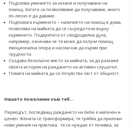
Подсилва умението за искане и получаване на
помощ. Когато си позволяваме да получаваме, много
по-лесно е да даваме.
Подпомага кърменето – наличието на помощ в дома,
позволява на майката да се съсредоточи върху
кърменето. Подкрепата от следродилна дула,
например, означава че тя може да получи помощ,
емоционална опора и насоки как да кърми при
трудности.
Създава безопасно място за майката, за да разкаже
своята история на раждането на активен слушател.
Помага на майката да се почувства част от общност.
Нашето пожелание към теб
…
Периодът, последващ раждането на бебе е магичен и
ценен. Жената се трансформира, тя трябва да приложи
нови умения на практика; тя се нуждае от почивка, за