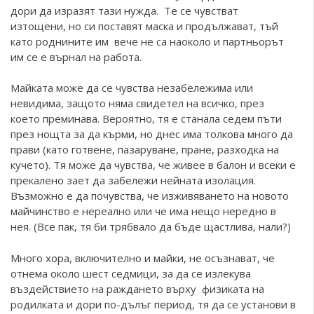
дори да изразят тази нужда. Те се чувстват
изтощени, но си поставят маска и продължават, тъй
като роднините им вече не са наоколо и партньорът
им се е върнал на работа.
Майката може да се чувства незабележима или
невидима, защото няма свидетел на всичко, през
което преминава. Вероятно, тя е станала седем пъти
през нощта за да кърми, но днес има толкова много да
прави (като готвене, пазаруване, пране, разходка на
кучето). Тя може да чувства, че живее в балон и всеки е
прекалено зает да забележи нейната изолация.
Възможно е да почувства, че изживяването на новото
майчинство е нереално или че има нещо нередно в
нея. (Все пак, тя би трябвало да бъде щастлива, нали?)
Много хора, включително и майки, не осъзнават, че
отнема около шест седмици, за да се излекува
въздействието на раждането върху физиката на
родилката и дори по-дълъг период, тя да се установи в