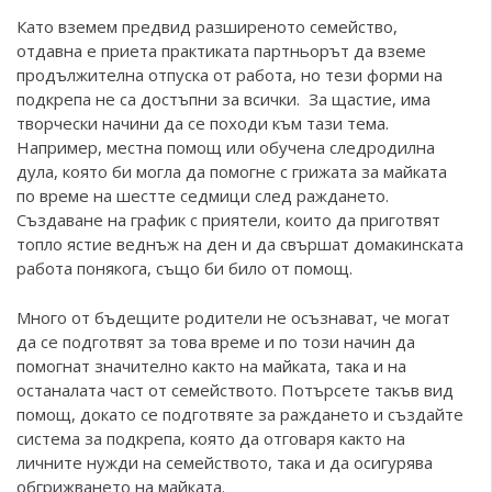
Като вземем предвид разширеното семейство,
отдавна е приета практиката партньорът да вземе
продължителна отпуска от работа, но тези форми на
подкрепа не са достъпни за всички. За щастие, има
творчески начини да се походи към тази тема.
Например, местна помощ или обучена следродилна
дула, която би могла да помогне с грижата за майката
по време на шестте седмици след раждането.
Създаване на график с приятели, които да приготвят
топло ястие веднъж на ден и да свършат домакинската
работа понякога, също би било от помощ.
Много от бъдещите родители не осъзнават, че могат
да се подготвят за това време и по този начин да
помогнат значително както на майката, така и на
останалата част от семейството. Потърсете такъв вид
помощ, докато се подготвяте за раждането и създайте
система за подкрепа, която да отговаря както на
личните нужди на семейството, така и да осигурява
обгрижването на майката.