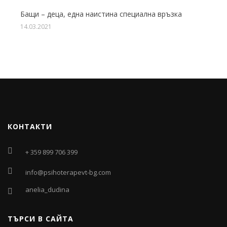
Бащи – деца, една наистина специална връзка
14.03.2021
КОНТАКТИ
+ 359 899 706 399
info@psihoterapevt-bg.com
anelia_dudina
ТЪРСИ В САЙТА