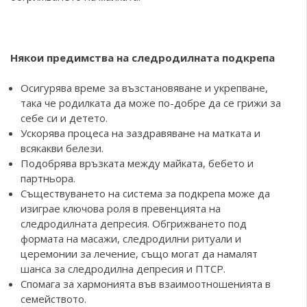
Някои предимства на следродилната подкрепа
Осигурява време за възстановяване и укрепване,
така че родилката да може по-добре да се грижи за
себе си и детето.
Ускорява процеса на заздравяване на матката и
всякакви белези.
Подобрява връзката между майката, бебето и
партньора.
Съществуването на система за подкрепа може да
изиграе ключова роля в превенцията на
следродилната депресия. Обгрижването под
формата на масажи, следродилни ритуали и
церемонии за лечение, също могат да намалят
шанса за следродилна депресия и ПТСР.
Спомага за хармонията във взаимоотношенията в
семейството.