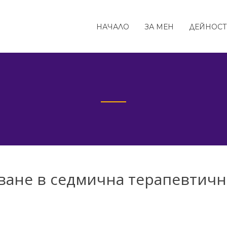
НАЧАЛО
ЗА МЕН
ДЕЙНОС
ване в седмична терапевтичн