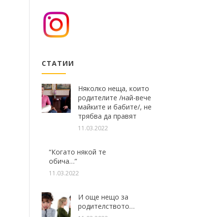
СТАТИИ
Няколко неща, които
родителите /най-вече
майките и бабите/, не
трябва да правят
11.03.2022
“Когато някой те
обича…”
11.03.2022
И още нещо за
родителството…