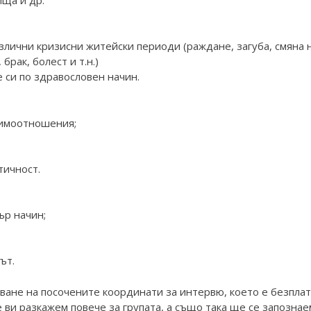
злични кризисни житейски периоди (раждане, загуба, смяна 
брак, болест и т.н.)
е си по здравословен начин.
аимоотношения;
тичност.
ър начин;
ът.
ане на посочените координати за интервю, което е безплат
ви разкажем повече за групата, а също така ще се запознае