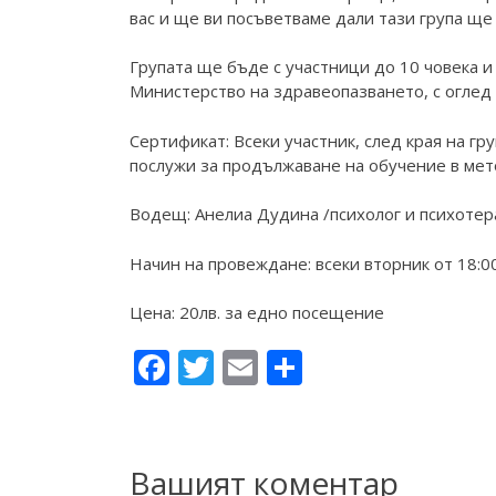
вас и ще ви посъветваме дали тази група ще
Групата ще бъде с участници до 10 човека и
Министерство на здравеопазването, с оглед
Сертификат: Всеки участник, след края на гр
послужи за продължаване на обучение в мет
Водещ: Анелиа Дудина /психолог и психотер
Начин на провеждане: всеки вторник от 18:00
Цена: 20лв. за едно посещение
Facebook
Twitter
Email
Share
Вашият коментар