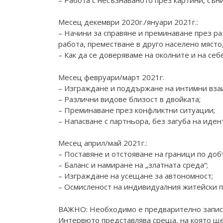
Месец декември 2020г./януари 2021г.:
– Начини за справяне и преминаване през ра
работа, преместване в друго населено място, 
– Как да се доверяваме на околните и на себ
Месец февруари/март 2021г.
– Изграждане и поддържане на интимни вз
– Различни видове близост в двойката;
– Преминаване през конфликтни ситуации;
– Напасване с партньора, без загуба на иден
Месец април/май 2021г.:
– Поставяне и отстояване на граници по доб
– Баланс и намиране на „златната среда“;
– Изграждане на усещане за автономност;
– Осмисленост на индивидуалния житейски п
ВАЖНО: Необходимо е предварително записв
Интервюто представлява среща, на която ще 