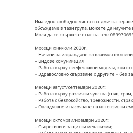
Има едно свободно място в седмична терапев
обсъждаме в тази група, можете да научите 
Моля да се свържете с нас на тел.: 0899706
Месеци юни/юли 2020г.:
– Начини за изграждане на взаимоотношения
– Видове комуникация;
– Работа върху неефективни модели, които с
– Здравословно свързване с другите – без з
Месеци август/септември 2020г.:
– Работа върху различни чувства (гняв, срам,
– Работа с безпокойство, тревожности, страх
– Овладяване и насочване на интензивни ем
Месеци октомрви/ноември 2020г.:
– Съпротиви и защитни механизми;
– Работа с несъзнаваното през картини, сън