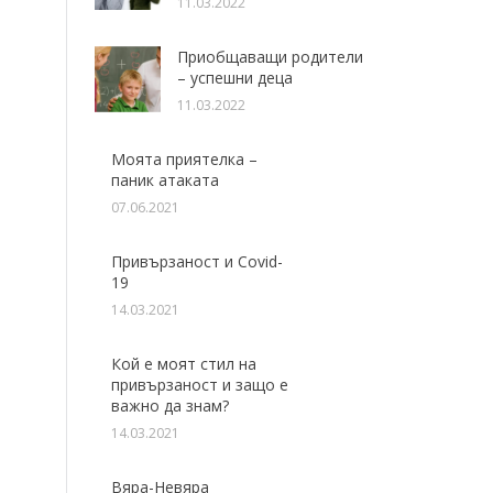
11.03.2022
Приобщаващи родители
– успешни деца
11.03.2022
Моята приятелка –
паник атаката
07.06.2021
Привързаност и Covid-
19
14.03.2021
Кой е моят стил на
привързаност и защо е
важно да знам?
14.03.2021
Вяра-Невяра