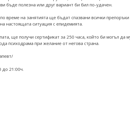
 ви бъде полезна или друг вариант би бил по-удачен.
 по време на занятията ще бъдат спазвани всички препоръки
 на настоящата ситуация с епидемията.
упата, ще получи сертификат за 250 часа, който би могъл да м
ода психодрама при желание от негова страна.
апевт/
 до 21:00ч.