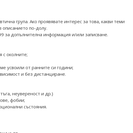
тична група. Ако проявявате интерес за това, какви теми
в описанието по-долу.
399 за допълнителна информация и/или записване.
 с околните;
ме усвоили от ранните си години;
ависимост и без дистанциране.
 тъга, неувереност и др.)
ове, фобии;
оционални състояния.
ища и др.