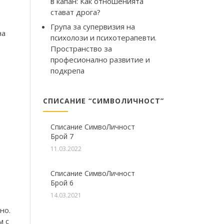
в капан: Как отношенията
стават дрога?
Група за супервизия на
на
психолози и психотерапевти.
Пространство за
професионално развитие и
подкрепа
СПИСАНИЕ “СИМВОЛИЧНОСТ”
Списание СимвоЛичност
Брой 7
11.03.2022
Списание СимвоЛичност
Брой 6
14.03.2021
но.
м с