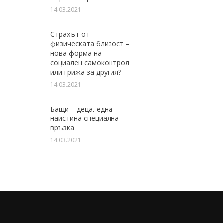
14.03.2021
Страхът от
физическата близост –
нова форма на
социален самоконтрол
или грижа за другия?
14.03.2021
Бащи – деца, една
наистина специална
връзка
14.03.2021