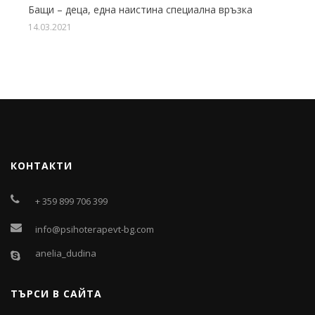
Бащи – деца, една наистина специална връзка
14.03.2021
КОНТАКТИ
+ 359 899 706 399
info@psihoterapevt-bg.com
anelia_dudina
ТЪРСИ В САЙТА