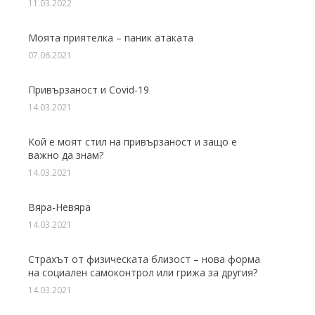
11.03.2022
Моята приятелка – паник атаката
07.06.2021
Привързаност и Covid-19
14.03.2021
Кой е моят стил на привързаност и защо е
важно да знам?
14.03.2021
Вяра-Невяра
14.03.2021
Страхът от физическата близост – нова форма
на социален самоконтрол или грижа за другия?
14.03.2021