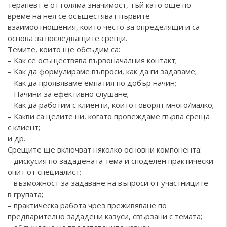
терапевт е от голяма значимост, тъй като още по
време на нея се осъщестяват първите
взаимоотношения, които често за определящи и са
основа за последващите срещи.
Темите, които ще обсъдим са:
– Как се осъществява първоначалния контакт;
– Как да формулираме въпроси, как да ги задаваме;
– Как да проявяваме емпатия по добър начин;
– Начини за ефективно слушане;
– Как да работим с клиенти, които говорят много/малко;
– Какви са целите ни, когато провеждаме първа среща
с клиент;
и др.
Срещите ще включват няколко основни компонента:
– дискусия по зададената тема и споделен практически
опит от специалист;
– възможност за задаване на въпроси от участниците
в групата;
– практическа работа чрез преживяване по
предварително зададени казуси, свързани с темата;