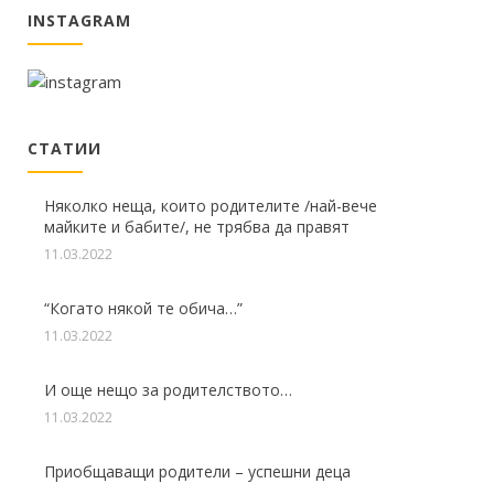
INSTAGRAM
СТАТИИ
Няколко неща, които родителите /най-вече
майките и бабите/, не трябва да правят
11.03.2022
“Когато някой те обича…”
11.03.2022
И още нещо за родителството…
11.03.2022
Приобщаващи родители – успешни деца