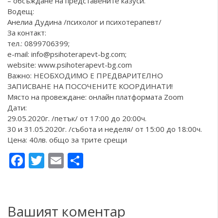
– обсъждане на представените казуси.
Водещ:
Анелиа Дудина /психолог и психотерапевт/
За контакт:
тел.: 0899706399;
e-mail: info@psihoterapevt-bg.com;
website:
www.psihoterapevt-bg.com
Важно: НЕОБХОДИМО Е ПРЕДВАРИТЕЛНО
ЗАПИСВАНЕ НА ПОСОЧЕНИТЕ КООРДИНАТИ!
Място на провеждане: онлайн платформата Zoom
Дати:
29.05.2020г. /петък/ от 17:00 до 20:00ч.
30 и 31.05.2020г. /събота и неделя/ от 15:00 до 18:00ч.
Цена: 40лв. общо за трите срещи
Facebook
Twitter
Email
Share
Вашият коментар