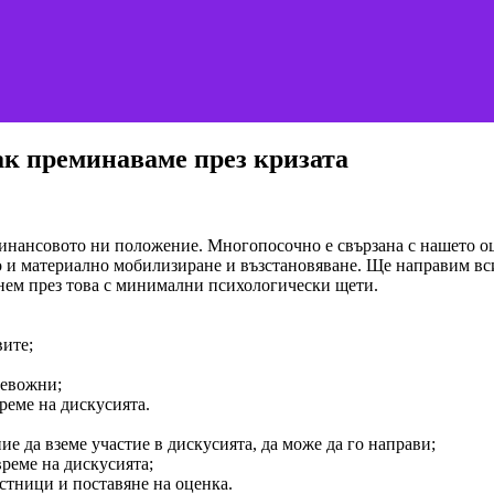
ак преминаваме през кризата
 финансовото ни положение. Многопосочно е свързана с нашето 
о и материално мобилизиране и възстановяване. Ще направим вс
нем през това с минимални психологически щети.
вите;
ревожни;
време на дискусията.
е да вземе участие в дискусията, да може да го направи;
време на дискусията;
астници и поставяне на оценка.