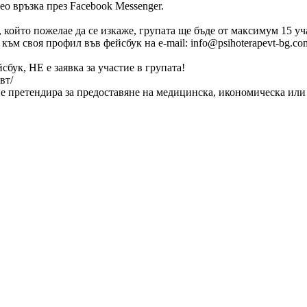
ео връзка през Facebook Messenger.
и, който пожелае да се изкаже, групата ще бъде от максимум 15 
 към своя профил във фейсбук на e-mail: info@psihoterapevt-bg.
ук, НЕ е заявка за участие в групата!
вт/
не претендира за предоставяне на медицинска, икономическа ил