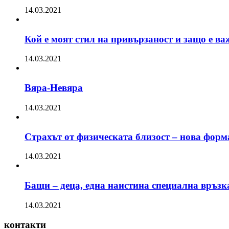
14.03.2021
Кой е моят стил на привързаност и защо е ва
14.03.2021
Вяра-Невяра
14.03.2021
Страхът от физическата близост – нова форм
14.03.2021
Бащи – деца, една наистина специална връзк
14.03.2021
контакти