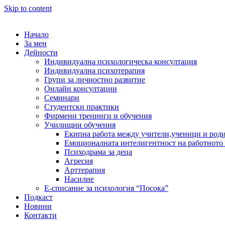
Skip to content
Начало
За мен
Дейности
Индивидуална психологическа консултация
Индивидуална психотерапия
Групи за личностно развитие
Онлайн консултации
Семинари
Студентски практики
Фирмени тренинги и обучения
Училищни обучения
Екипна работа между учители,ученици и род
Емоционалната интелигентност на работното
Психодрама за деца
Агресия
Арттерапия
Насилие
Е-списание за психология “Посока”
Подкаст
Новини
Контакти