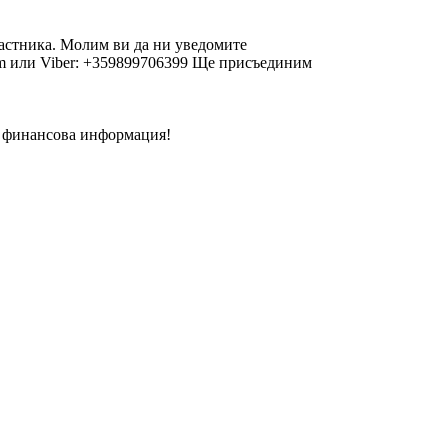
участника. Молим ви да ни уведомите
com или Viber: +359899706399 Ще присъединим
и финансова информация!