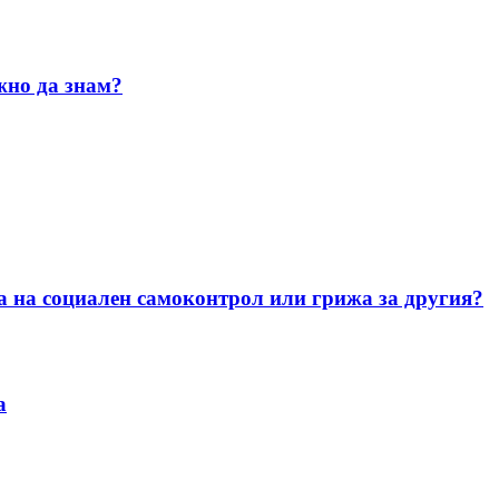
жно да знам?
а на социален самоконтрол или грижа за другия?
а