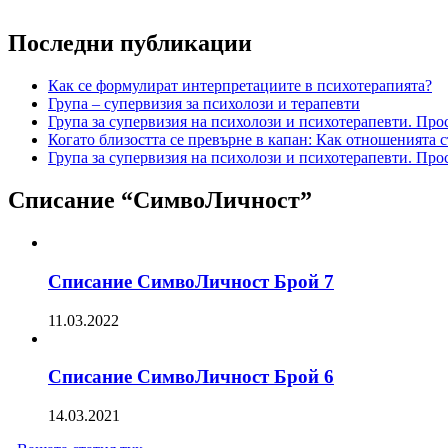
Последни публикации
Как се формулират интерпретациите в психотерапията?
Група – супервизия за психолози и терапевти
Група за супервизия на психолози и психотерапевти. Про
Когато близостта се превърне в капан: Как отношенията с
Група за супервизия на психолози и психотерапевти. Про
Списание “СимвоЛичност”
Списание СимвоЛичност Брой 7
11.03.2022
Списание СимвоЛичност Брой 6
14.03.2021