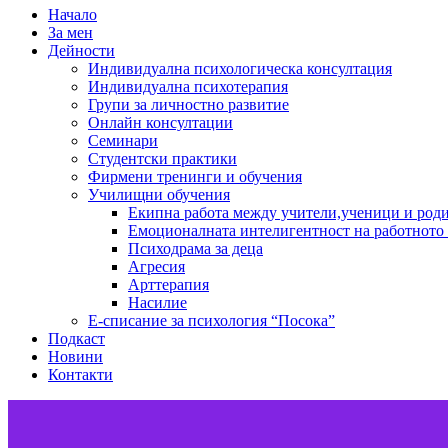
Начало
За мен
Дейности
Индивидуална психологическа консултация
Индивидуална психотерапия
Групи за личностно развитие
Онлайн консултации
Семинари
Студентски практики
Фирмени тренинги и обучения
Училищни обучения
Екипна работа между учители,ученици и род
Емоционалната интелигентност на работното
Психодрама за деца
Агресия
Арттерапия
Насилие
Е-списание за психология “Посока”
Подкаст
Новини
Контакти