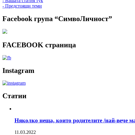
- Вашата статия тук
- Предстоящи теми
Facebook група “СимвоЛичност”
FACEBOOK страница
Instagram
Статии
Няколко неща, които родителите /най-вече ма
11.03.2022