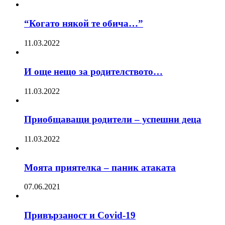
“Когато някой те обича…”
11.03.2022
И още нещо за родителството…
11.03.2022
Приобщаващи родители – успешни деца
11.03.2022
Моята приятелка – паник атаката
07.06.2021
Привързаност и Covid-19