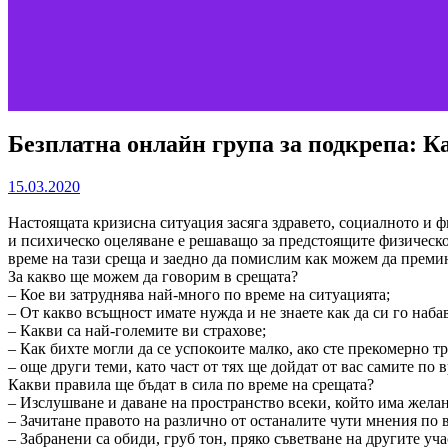
Безплатна онлайн група за подкрепа: К
15.03.2020
Настоящата кризисна ситуация засяга здравето, социалното и
и психическо оцеляване е решаващо за предстоящите физическ
време на тази среща и заедно да помислим как можем да преми
За какво ще можем да говорим в срещата?
– Кое ви затруднява най-много по време на ситуацията;
– От какво всъщност имате нужда и не знаете как да си го наба
– Какви са най-големите ви страхове;
– Как бихте могли да се успокоите малко, ако сте прекомерно т
– още други теми, като част от тях ще дойдат от вас самите по 
Какви правила ще бъдат в сила по време на срещата?
– Изслушване и даване на пространство всеки, който има желани
– Зачитане правото на различно от останалите чути мнения по 
– Забранени са обиди, груб тон, пряко съветване на другите уч