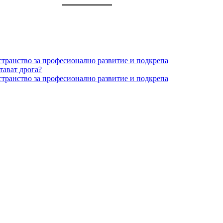
странство за професионално развитие и подкрепа
тават дрога?
странство за професионално развитие и подкрепа