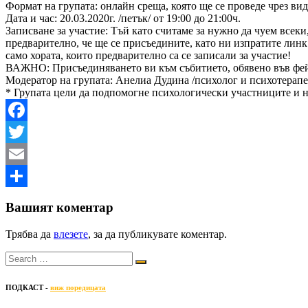
Формат на групата: онлайн среща, която ще се проведе чрез вид
Дата и час: 20.03.2020г. /петък/ от 19:00 до 21:00ч.
Записване за участие: Тъй като считаме за нужно да чуем всек
предварително, че ще се присъедините, като ни изпратите линк
само хората, които предварително са се записали за участие!
ВАЖНО: Присъединяването ви към събитието, обявено във фейсб
Модератор на групата: Анелиа Дудина /психолог и психотерапе
* Групата цели да подпомогне психологически участниците и 
Facebook
Twitter
Email
Share
Вашият коментар
Трябва да
влезете
, за да публикувате коментар.
ПОДКАСТ -
виж поредицата