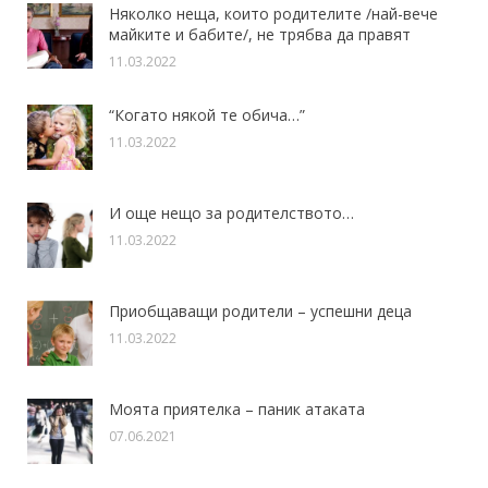
Няколко неща, които родителите /най-вече
майките и бабите/, не трябва да правят
11.03.2022
“Когато някой те обича…”
11.03.2022
И още нещо за родителството…
11.03.2022
Приобщаващи родители – успешни деца
11.03.2022
Моята приятелка – паник атаката
07.06.2021