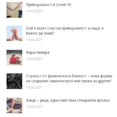
Привързаност и Covid-19
14.03.2021
Кой е моят стил на привързаност и защо е
важно да знам?
14.03.2021
Вяра-Невяра
14.03.2021
Страхът от физическата близост – нова форма
на социален самоконтрол или грижа за другия?
14.03.2021
Бащи – деца, една наистина специална връзка
14.03.2021