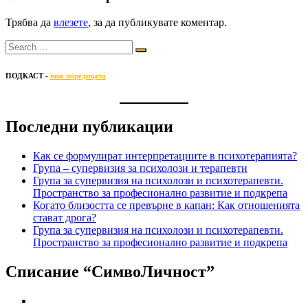
Трябва да
влезете
, за да публикувате коментар.
ПОДКАСТ -
виж поредицата
Последни публикации
Как се формулират интерпретациите в психотерапията?
Група – супервизия за психолози и терапевти
Група за супервизия на психолози и психотерапевти.
Пространство за професионално развитие и подкрепа
Когато близостта се превърне в капан: Как отношенията
стават дрога?
Група за супервизия на психолози и психотерапевти.
Пространство за професионално развитие и подкрепа
Списание “СимвоЛичност”