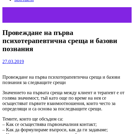
Провеждане на първа
психотерапевтична среща и базови
познания
27.03.2019
Провеждане на първа психотерапевтична среща и базови
познания за следващите срещи
Значението на първата среща между клиент и терапевт е от
голяма значимост, тъй като още по време на нея се
осъщестяват първите взаимоотношения, които често за
определящи и са основа за последващите срещи.
Темите, които ще обсъдим са:
– Как се осъществява първоначалния контакт;
– Как да формулираме въпроси, как да ги задаваме;