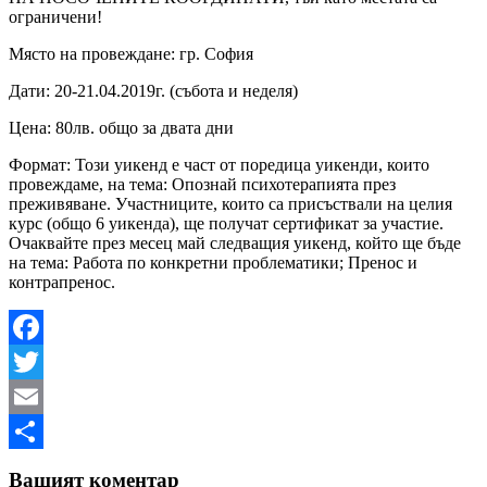
ограничени!
Място на провеждане: гр. София
Дати: 20-21.04.2019г. (събота и неделя)
Цена: 80лв. общо за двата дни
Формат: Този уикенд е част от поредица уикенди, които
провеждаме, на тема: Опознай психотерапията през
преживяване. Участниците, които са присъствали на целия
курс (общо 6 уикенда), ще получат сертификат за участие.
Очаквайте през месец май следващия уикенд, който ще бъде
на тема: Работа по конкретни проблематики; Пренос и
контрапренос.
Facebook
Twitter
Email
Share
Вашият коментар