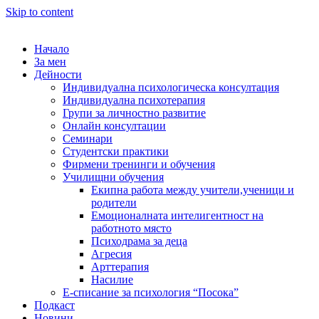
Skip to content
Начало
За мен
Дейности
Индивидуална психологическа консултация
Индивидуална психотерапия
Групи за личностно развитие
Онлайн консултации
Семинари
Студентски практики
Фирмени тренинги и обучения
Училищни обучения
Екипна работа между учители,ученици и
родители
Емоционалната интелигентност на
работното място
Психодрама за деца
Агресия
Арттерапия
Насилие
Е-списание за психология “Посока”
Подкаст
Новини