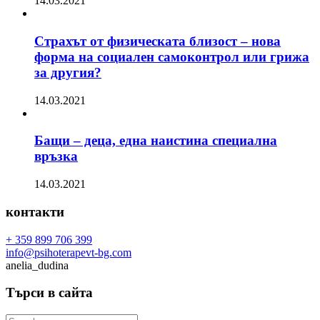
14.03.2021
Страхът от физическата близост – нова
форма на социален самоконтрол или грижа
за другия?
14.03.2021
Бащи – деца, една наистина специална
връзка
14.03.2021
контакти
+ 359 899 706 399
info@psihoterapevt-bg.com
anelia_dudina
Търси в сайта