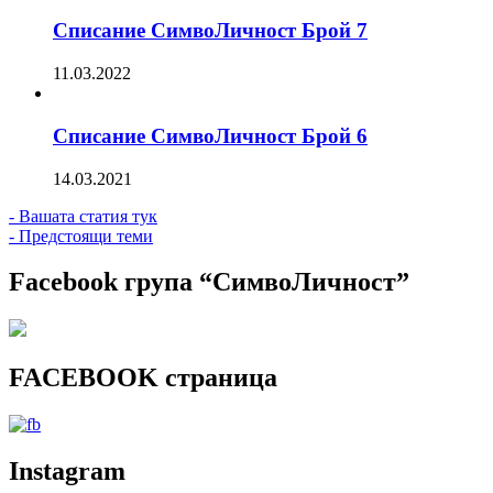
Списание СимвоЛичност Брой 7
11.03.2022
Списание СимвоЛичност Брой 6
14.03.2021
- Вашата статия тук
- Предстоящи теми
Facebook група “СимвоЛичност”
FACEBOOK страница
Instagram