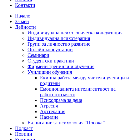
Контакти
Начало
За мен
Дейности
Индивидуална психологическа консултация
Индивидуална психотерапия
Групи за личностно развитие
Онлайн консултации
Семинари
Студентски практики
Фирмени тренинги и обучения
Училищни обучения
Екипна работа между учители,ученици и
родители
Емоционалната интелигентност на
работното място
Психодрама за деца
Агресия
Арттерапия
Насилие
Е-списание за психология “Посока”
Подкаст
Новини
Контакти