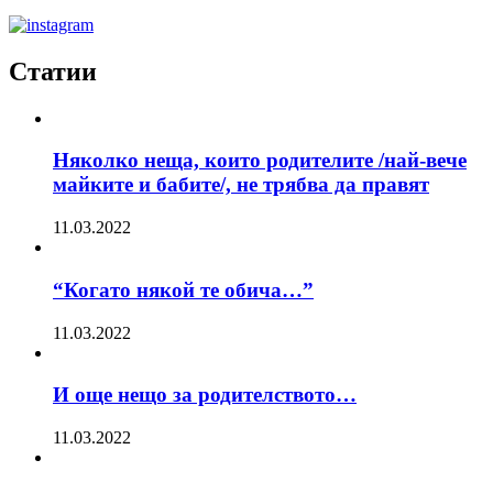
Статии
Няколко неща, които родителите /най-вече
майките и бабите/, не трябва да правят
11.03.2022
“Когато някой те обича…”
11.03.2022
И още нещо за родителството…
11.03.2022