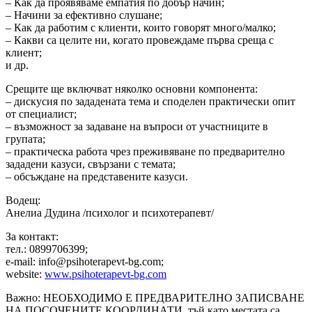
– Как да проявяваме емпатия по добър начин;
– Начини за ефективно слушане;
– Как да работим с клиенти, които говорят много/малко;
– Какви са целите ни, когато провеждаме първа среща с
клиент;
и др.
Срещите ще включват няколко основни компонента:
– дискусия по зададената тема и споделен практически опит
от специалист;
– възможност за задаване на въпроси от участниците в
групата;
– практическа работа чрез преживяване по предварително
зададени казуси, свързани с темата;
– обсъждане на представените казуси.
Водещ:
Анелиа Дудина /психолог и психотерапевт/
За контакт:
тел.: 0899706399;
e-mail: info@psihoterapevt-bg.com;
website:
www.psihoterapevt-bg.com
Важно: НЕОБХОДИМО Е ПРЕДВАРИТЕЛНО ЗАПИСВАНЕ
НА ПОСОЧЕНИТЕ КООРДИНАТИ, тъй като местата са