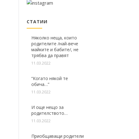
СТАТИИ
Няколко неща, които
родителите /най-вече
майките и бабите/, не
трябва да правят
11.03.2022
“Когато някой те
обича…”
11.03.2022
И още нещо за
родителството…
11.03.2022
Приобщаващи родители