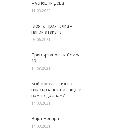
– успешни деца
11.03.2022
Моята приятелка –
паник атаката
07.06.2021
Привързаност и Covid-
19
14.03.2021
Кой е моят стил на
привързаност и защо е
важно да знам?
14.03.2021
Вяра-Невяра
14.03.2021