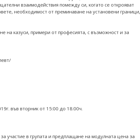
ицателни взаимодействия помежду си, когато се открояват
овете, необходимост от преминаване на установени граници
е на казуси, примери от професията, с възможност и за
певт/
19г. във вторник от 15:00 до 18:00ч.
за участие в групата и предплащане на модулната цена за