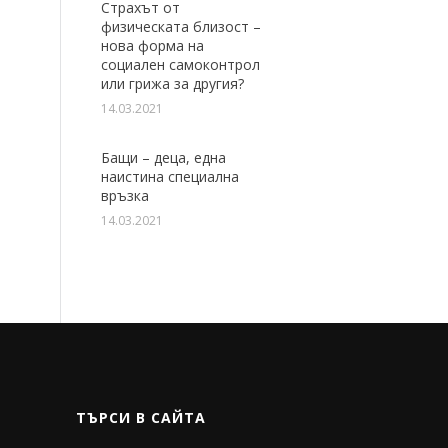
Страхът от
физическата близост –
нова форма на
социален самоконтрол
или грижа за другия?
14.03.2021
Бащи – деца, една
наистина специална
връзка
14.03.2021
ТЪРСИ В САЙТА