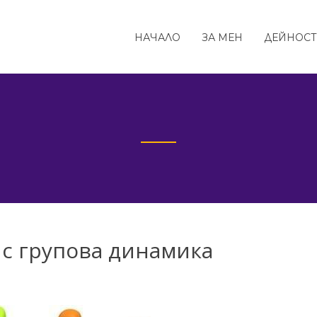
НАЧАЛО
ЗА МЕН
ДЕЙНОС
а с групова динамика