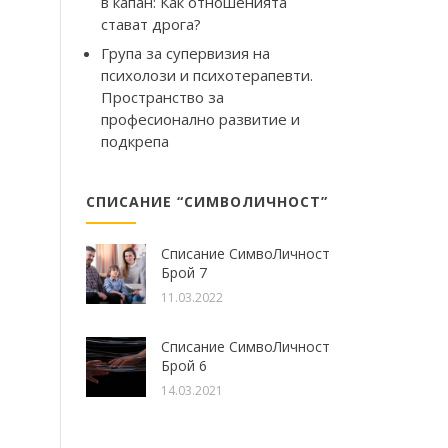
в капан: Как отношенията
стават дрога?
,
Група за супервизия на
психолози и психотерапевти.
Пространство за
професионално развитие и
подкрепа
СПИСАНИЕ “СИМВОЛИЧНОСТ”
Списание СимвоЛичност
Брой 7
11.03.2022
Списание СимвоЛичност
Брой 6
14.03.2021