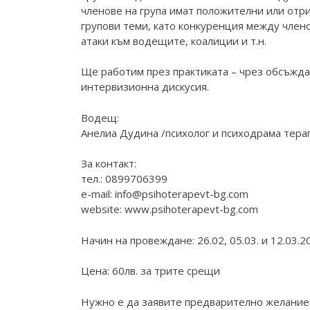
членове на група имат положителни или отр
групови теми, като конкуренция между член
атаки към водещите, коалиции и т.н.
Ще работим през практиката – чрез обсъждан
интервизионна дискусия.
Водещ:
Анелиа Дудина /психолог и психодрама тера
За контакт:
тел.: 0899706399
e-mail: info@psihoterapevt-bg.com
website:
www.psihoterapevt-bg.com
Начин на провеждане: 26.02, 05.03. и 12.03.20
Цена: 60лв. за трите срещи
Нужно е да заявите предварително желание 