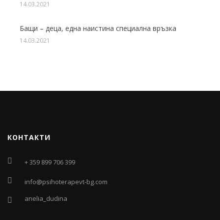
14.03.2021
Бащи – деца, една наистина специална връзка
14.03.2021
КОНТАКТИ
+ 359 899 706 399
info@psihoterapevt-bg.com
anelia_dudina