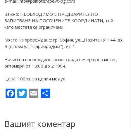
e-mail:
info@psihoterapevt-bg.com
Важно: НЕОБХОДИМО Е ПРЕДВАРИТЕЛНО
ЗАПИСВАНЕ НА ПОСОЧЕНИТЕ КООРДИНАТИ, тъй
като местата са ограничени.
Място на провеждане: гр. София, ул. „Позитано” 144, вх.
В (откъм ул. “Царибродска”), ет. 1
Начин на провеждане: всяка сряда вечер през месец
октомври от 18:00 до 21:00ч.
Цена: 100лв. за целия модул
Facebook
Twitter
Email
Share
Вашият коментар