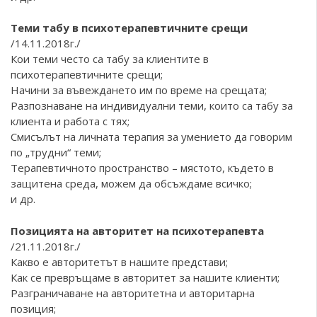
Теми табу в психотерапевтичните срещи
/14.11.2018г./
Кои теми често са табу за клиентите в
психотерапевтичните срещи;
Начини за въвеждането им по време на срещата;
Разпознаване на индивидуални теми, които са табу за
клиента и работа с тях;
Смисълът на личната терапия за умението да говорим
по „трудни“ теми;
Терапевтичното пространство – мястото, където в
защитена среда, можем да обсъждаме всичко;
и др.
Позицията на авторитет на психотерапевта
/21.11.2018г./
Какво е авторитетът в нашите представи;
Как се превръщаме в авторитет за нашите клиенти;
Разграничаване на авторитетна и авторитарна
позиция;