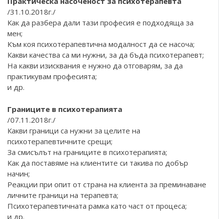
Практическа насоченост за психотерапевта
/31.10.2018г./
Как да разбера дали тази професия е подходяща за
мен;
Към коя психотерапевтична модалност да се насоча;
Какви качества са ми нужни, за да бъда психотерапевт;
На какви изисквания е нужно да отговарям, за да
практикувам професията;
и др.
Границите в психотерапията
/07.11.2018г./
Какви граници са нужни за целите на
психотерапевтичните срещи;
За смисълът на границите в психотерапията;
Как да поставяме на клиентите си такива по добър
начин;
Реакции при опит от страна на клиента за преминаване
личните граници на терапевта;
Психотерапевтичната рамка като част от процеса;
и др.