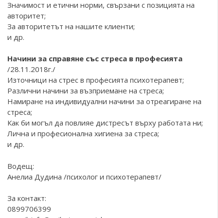
Значимост и етични норми, свързани с позицията на
авторитет;
За авторитетът на нашите клиенти;
и др.
Начини за справяне със стреса в професията
/28.11.2018г./
Източници на стрес в професията психотерапевт;
Различни начини за възприемане на стреса;
Намиране на индивидуални начини за отреагиране на
стреса;
Как би могъл да повлияе дистресът върху работата ни;
Лична и професионална хигиена за стреса;
и др.
Водещ:
Анелиа Дудина /психолог и психотерапевт/
За контакт:
0899706399