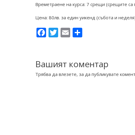
Времетраене на курса: 7 срещи (срещите са 
Цена: 80лв. за един уикенд (събота и неделя
Facebook
Twitter
Email
Share
Вашият коментар
Трябва да
влезете
, за да публикувате комент