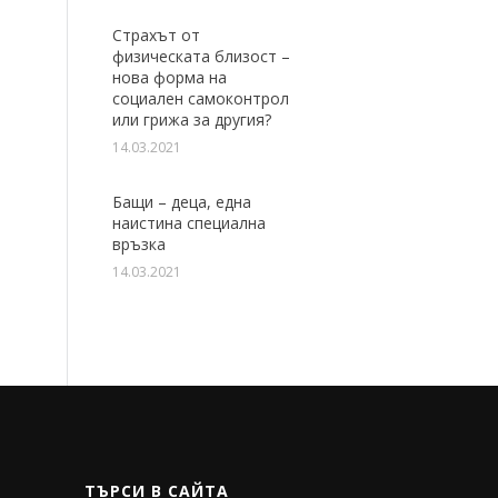
Страхът от
физическата близост –
нова форма на
социален самоконтрол
или грижа за другия?
14.03.2021
Бащи – деца, една
наистина специална
връзка
14.03.2021
ТЪРСИ В САЙТА