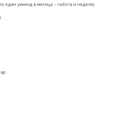
по един уикенд в месеца – събота и неделя).
)
ар.