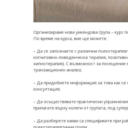
Организираме нова уикендова група – курс п
По време на курса, вие ще можете:
– Да се запознаете с различни психотерапе
когнитивно-поведенческа терапия, позитивна
хипнотерапия). С възможност за посещение н
транзакционен анализ;
– Да придобиете информация за това как се
консултация;
– Да осъществявате практически упражнения
прилагате върху колеги от групата, под супе
– Да разберете какви са спецификите при раб
психотерапевтични групи;