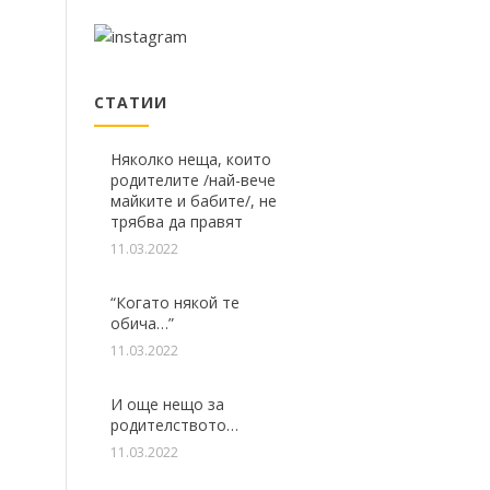
СТАТИИ
Няколко неща, които
родителите /най-вече
майките и бабите/, не
трябва да правят
11.03.2022
“Когато някой те
обича…”
11.03.2022
И още нещо за
родителството…
11.03.2022