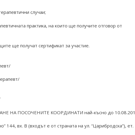
терапевтични случаи;
апевтичната практика, на които ще получите отговор от
ците ще получат сертификат за участие.
певт/
терапевт/
/
 НА ПОСОЧЕНИТЕ КООРДИНАТИ най-късно до 10.08.201
” 144, вх. В (входът е от страната на ул. “Царибродска”), ет.