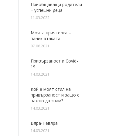
Приобщаващи родители
– успешни деца
11.03.2022
Моята приятелка –
паник атаката
07.06.2021
Привързаност и Covid-
19
14.03.2021
Кой е моят стил на
привързаност и защо е
важно да знам?
14.03.2021
Вяра-Невяра
14.03.2021