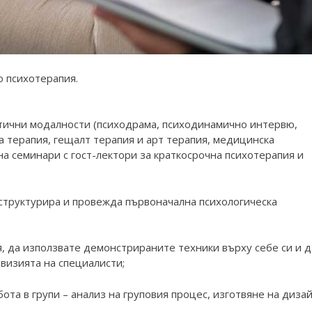
о психотерапия.
втични модалности (психодрама, психодинамично интервю,
 терапия, гещалт терапия и арт терапия, медицинска
а семинари с гост-лектори за краткосрочна психотерапия и
 структурира и провежда първоначална психологическа
, да използвате демонстрираните техники върху себе си и д
рвизията на специалисти;
ота в групи – анализ на груповия процес, изготвяне на дизай