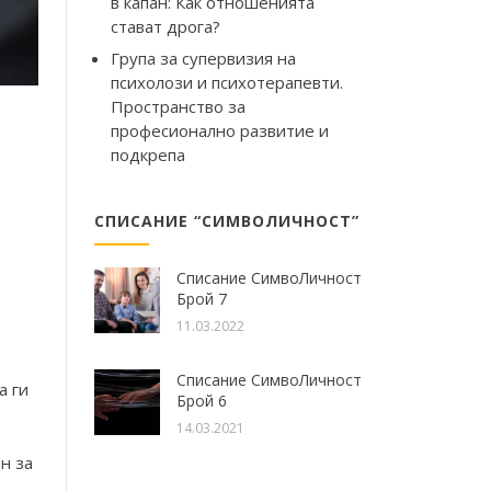
в капан: Как отношенията
стават дрога?
Група за супервизия на
психолози и психотерапевти.
Пространство за
професионално развитие и
подкрепа
СПИСАНИЕ “СИМВОЛИЧНОСТ”
Списание СимвоЛичност
Брой 7
11.03.2022
Списание СимвоЛичност
а ги
Брой 6
14.03.2021
н за