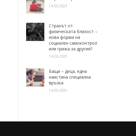
14.03.2021
Страхът от
физическата близост –
нова форма на
социален самоконтрол
или грижа за другия?
14.03.2021
Бащи – деца, една
наистина специална
връзка
14.03.2021