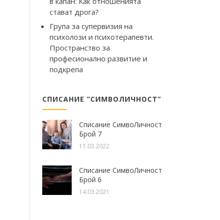
в капан: Как отношенията
стават дрога?
Група за супервизия на
психолози и психотерапевти.
Пространство за
професионално развитие и
подкрепа
СПИСАНИЕ “СИМВОЛИЧНОСТ”
Списание СимвоЛичност
Брой 7
11.03.2022
Списание СимвоЛичност
Брой 6
14.03.2021