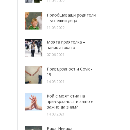
11.03.2022
Приобщаващи родители
– успешни деца
11.03.2022
Моята приятелка –
паник атаката
07.06.2021
Привързаност и Covid-
19
14.03.2021
Кой е моят стил на
привързаност и защо е
важно да знам?
14.03.2021
Вяра-Невяра