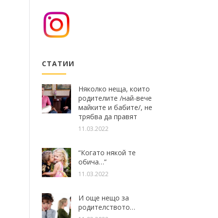
СТАТИИ
Няколко неща, които
родителите /най-вече
майките и бабите/, не
трябва да правят
11.03.2022
“Когато някой те
обича…”
11.03.2022
И още нещо за
родителството…