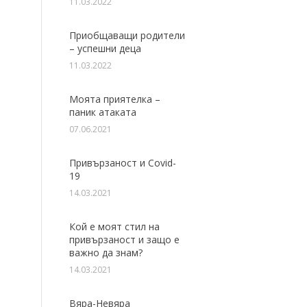
11.03.2022
Приобщаващи родители
– успешни деца
11.03.2022
Моята приятелка –
паник атаката
07.06.2021
Привързаност и Covid-
19
14.03.2021
Кой е моят стил на
привързаност и защо е
важно да знам?
14.03.2021
Вяра-Невяра