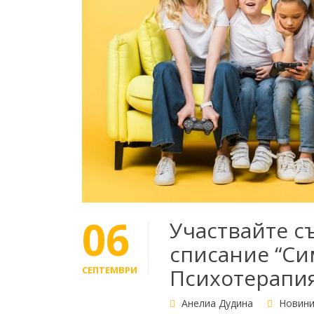
06
Участвайте съ
списание “Си
СЕПТЕМВРИ
Психотерапия
Анелиа Дудина
Новин