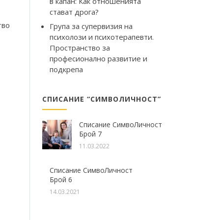
в капан: Как отношенията
стават дрога?
тво
Група за супервизия на
психолози и психотерапевти.
Пространство за
професионално развитие и
подкрепа
СПИСАНИЕ “СИМВОЛИЧНОСТ”
Списание СимвоЛичност
Брой 7
11.03.2022
Списание СимвоЛичност
Брой 6
14.03.2021