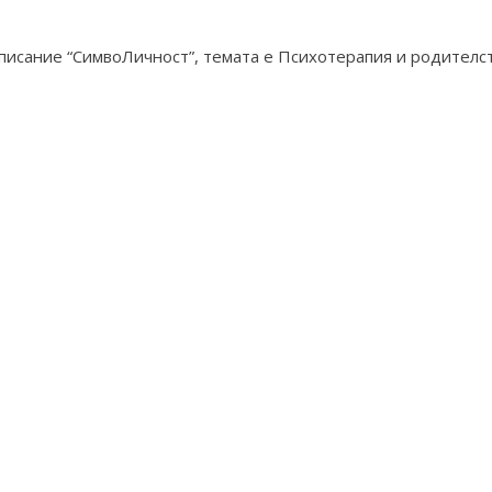
 списание “СимвоЛичност”, темата е Психотерапия и родителс