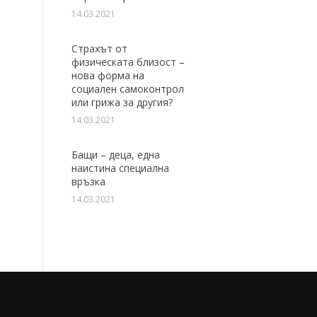
14.03.2021
Страхът от
физическата близост –
нова форма на
социален самоконтрол
или грижа за другия?
14.03.2021
Бащи – деца, една
наистина специална
връзка
14.03.2021