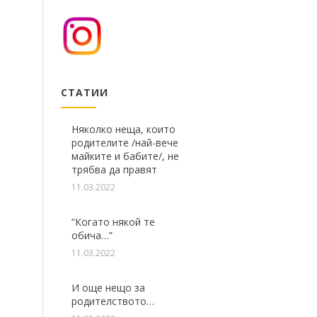
СТАТИИ
Няколко неща, които
родителите /най-вече
майките и бабите/, не
трябва да правят
11.03.2022
“Когато някой те
обича…”
11.03.2022
И още нещо за
родителството…