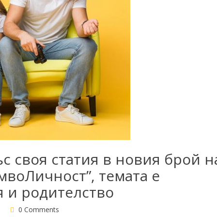
с своя статия в новия брой н
мвоЛичност”, темата е
 и родителство
и
0 Comments