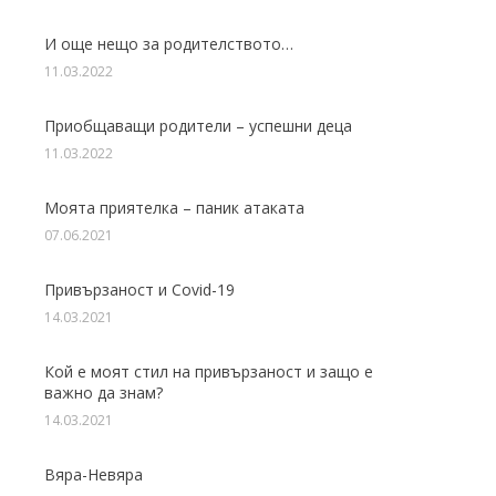
И още нещо за родителството…
11.03.2022
Приобщаващи родители – успешни деца
11.03.2022
Моята приятелка – паник атаката
07.06.2021
Привързаност и Covid-19
14.03.2021
Кой е моят стил на привързаност и защо е
важно да знам?
14.03.2021
Вяра-Невяра