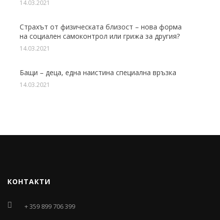
14.03.2021
Страхът от физическата близост – нова форма
на социален самоконтрол или грижа за другия?
14.03.2021
Бащи – деца, една наистина специална връзка
14.03.2021
КОНТАКТИ
+ 359 899 706 399