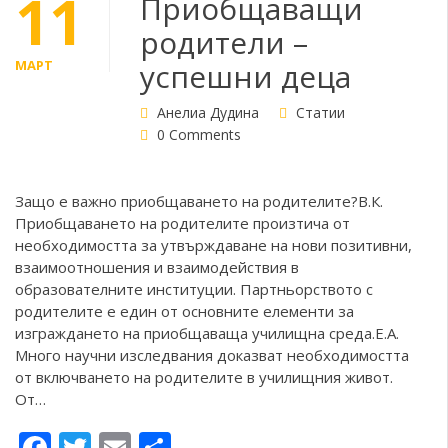
11
Приобщаващи
родители –
МАРТ
успешни деца
Анелиа Дудина
Статии
0 Comments
Защо е важно приобщаването на родителите?В.К.
Приобщаването на родителите произтича от
необходимостта за утвърждаване на нови позитивни,
взаимоотношения и взаимодействия в
образователните институции. Партньорството с
родителите е един от основните елементи за
изграждането на приобщаваща училищна среда.Е.А.
Много научни изследвания доказват необходимостта
от включването на родителите в училищния живот.
От…
Facebook
Twitter
Email
Share