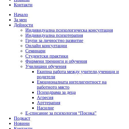
Контакти
Начало
За мен
Дейности
Индивидуална психологическа консултация
Индивидуална психотерапия
Групи за личностно развитие
Онлайн консултации
Семинари
Студентски практики
Фирмени тренинги и обучения
Училищни обучения
Екипна работа между учители,ученици и
родители
Емоционалната интелигентност на
работното място
Психодрама за деца
Агресия
Арттерапия
Насилие
Е-списание за психология “Посока”
Подкаст
Новини
Контакти