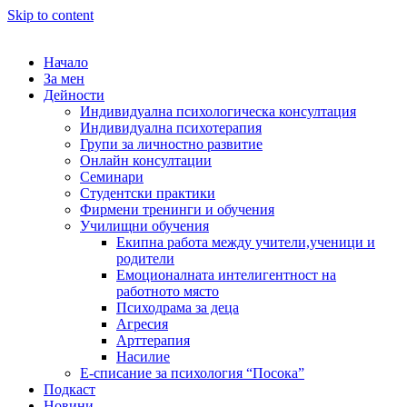
Skip to content
Начало
За мен
Дейности
Индивидуална психологическа консултация
Индивидуална психотерапия
Групи за личностно развитие
Онлайн консултации
Семинари
Студентски практики
Фирмени тренинги и обучения
Училищни обучения
Екипна работа между учители,ученици и
родители
Емоционалната интелигентност на
работното място
Психодрама за деца
Агресия
Арттерапия
Насилие
Е-списание за психология “Посока”
Подкаст
Новини