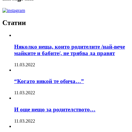
Статии
Няколко неща, които родителите /най-вече
майките и бабите/, не трябва да правят
11.03.2022
“Когато някой те обича…”
11.03.2022
И още нещо за родителството…
11.03.2022