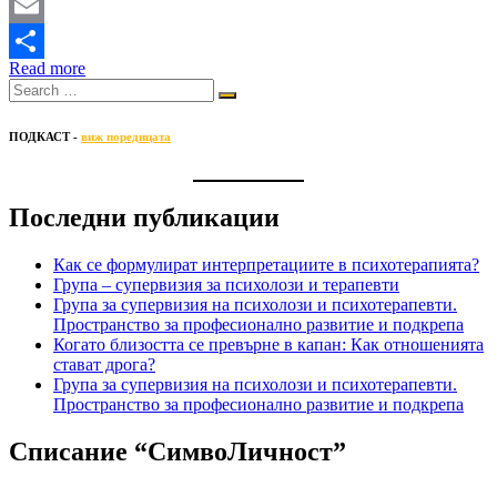
Twitter
Email
Read more
Share
ПОДКАСТ -
виж поредицата
Последни публикации
Как се формулират интерпретациите в психотерапията?
Група – супервизия за психолози и терапевти
Група за супервизия на психолози и психотерапевти.
Пространство за професионално развитие и подкрепа
Когато близостта се превърне в капан: Как отношенията
стават дрога?
Група за супервизия на психолози и психотерапевти.
Пространство за професионално развитие и подкрепа
Списание “СимвоЛичност”