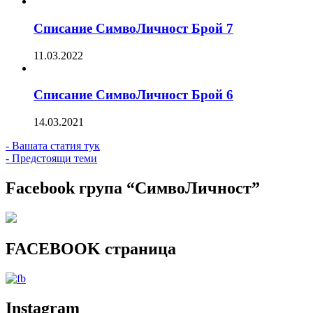
Списание СимвоЛичност Брой 7
11.03.2022
Списание СимвоЛичност Брой 6
14.03.2021
- Вашата статия тук
- Предстоящи теми
Facebook група “СимвоЛичност”
FACEBOOK страница
Instagram