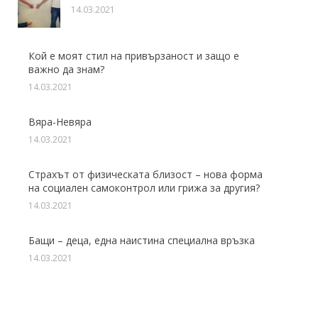
14.03.2021
Кой е моят стил на привързаност и защо е
важно да знам?
14.03.2021
Вяра-Невяра
14.03.2021
Страхът от физическата близост – нова форма
на социален самоконтрол или грижа за другия?
14.03.2021
Бащи – деца, една наистина специална връзка
14.03.2021