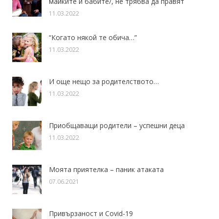
майките и бабите/, не трябва да правят
11.03.2022
“Когато някой те обича…”
11.03.2022
И още нещо за родителството…
11.03.2022
Приобщаващи родители – успешни деца
11.03.2022
Моята приятелка – паник атаката
07.06.2021
Привързаност и Covid-19