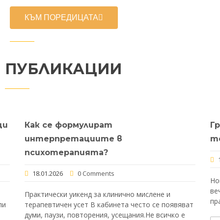
КЪМ ПОРЕДИЦАТА
ПУБЛИКАЦИИ
ци
Как се формулират
Гр
интерпретациите в
т
психотерапията?
18.01.2026
0 Comments
Но
ве
Практически уикенд за клинично мислене и
пр
ли
терапевтичен усет В кабинета често се появяват
думи, паузи, повторения, усещания.Не всичко е