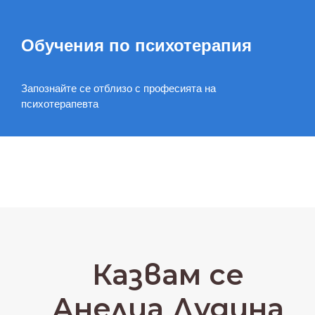
Обучения по психотерапия
Запознайте се отблизо с професията на
психотерапевта
Казвам се
Анелиа Дудина