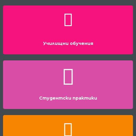
Училищни обучения
Студентски практики