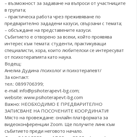
– възможност за задаване на въпроси от участниците
в групата;
– практическа работа чрез преживяване по
предварително зададени казуси, свързани с темата;
– обсъждане на представените казуси.
Събитието е отворено за всеки, който проявява
интерес към темата: студенти, практикуващи
специалисти, хора, които любителски се интересуват
от психотерапията като наука.
Водещ:
Анелиа Дудина /психолог и психотерапевт/
За контакт:
тел.: 0899706399;
e-mail: info@psihoterapevt-bg.com;
website:
www.psihoterapevt-bg.com
Важно: НЕОБХОДИМО Е ПРЕДВАРИТЕЛНО
ЗАПИСВАНЕ НА ПОСОЧЕНИТЕ КООРДИНАТИ!
Място на провеждане: онлайн платформата за
видеоконференции Zoom. Ще получите линк към
събитието преди неговото начало.