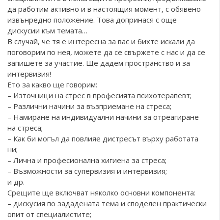
да работим активно и в настоящия момент, с обявено
извънредно положение. Това допринася с още
дискусии към темата…
В случай, че тя е интересна за вас и бихте искали да
поговорим по нея, можете да се свържете с нас и да се
запишете за участие. Ще дадем пространство и за
интервизия!
Ето за какво ще говорим:
– Източници на стрес в професията психотерапевт;
– Различни начини за възприемане на стреса;
– Намиране на индивидуални начини за отреагиране
на стреса;
– Как би могъл да повлияе дистресът върху работата
ни;
– Лична и професионална хигиена за стреса;
– Възможности за супервизия и интервизия;
и др.
Срещите ще включват няколко основни компонента:
– дискусия по зададената тема и споделен практически
опит от специалистите;