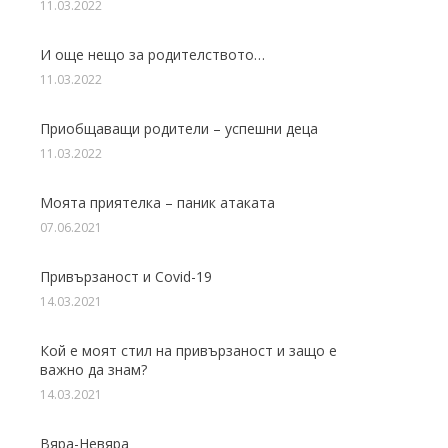
11.03.2022
И още нещо за родителството…
11.03.2022
Приобщаващи родители – успешни деца
11.03.2022
Моята приятелка – паник атаката
07.06.2021
Привързаност и Covid-19
14.03.2021
Кой е моят стил на привързаност и защо е
важно да знам?
14.03.2021
Вяра-Невяра