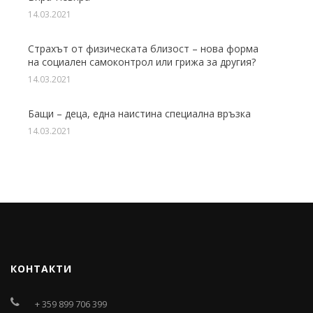
14.03.2021
Страхът от физическата близост – нова форма
на социален самоконтрол или грижа за другия?
14.03.2021
Бащи – деца, една наистина специална връзка
14.03.2021
КОНТАКТИ
+ 359 899 706 399