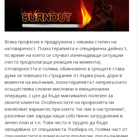
Всяка професия е придружена с някаква степен на
натовареност. Психотерапията е специфична дейност,
по време на която се случват изненадващи ситуации
(често предполагащи реакция на момента),
отговорността е голяма, обикновено в срещите става
дума за човешкото страдание от първа ръка, дори в
моменти на мълчание, психотерапевтът непрекъснато
осъществява сложни мисловни и емоционални
операции, с цел да бъде максимално полезен за
своите клиенти. Особеностите на професията ни
изключват варианти, при които “не сме в настроение”,
разсеяни сме заради наши собствени затруднения в
личен план и т.н. Това често е трудно да бъде
овладявано от специалиста. Разбира се, голяма част от
специалистите в помагащите професии, продължаваме