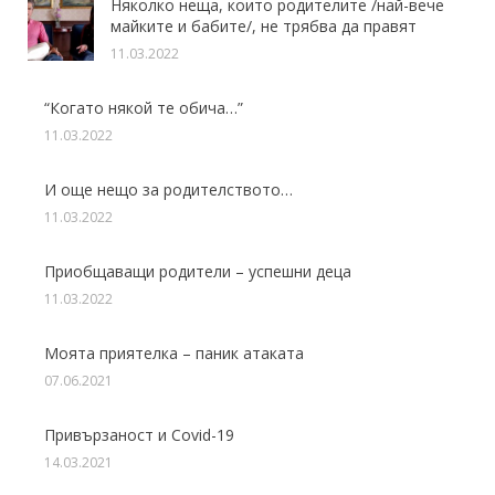
Няколко неща, които родителите /най-вече
майките и бабите/, не трябва да правят
11.03.2022
“Когато някой те обича…”
11.03.2022
И още нещо за родителството…
11.03.2022
Приобщаващи родители – успешни деца
11.03.2022
Моята приятелка – паник атаката
07.06.2021
Привързаност и Covid-19
14.03.2021