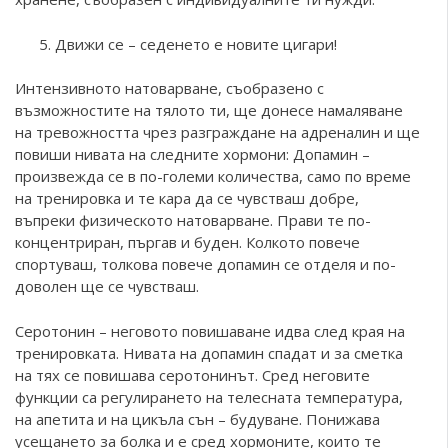
Движи се – седенето е новите цигари!
Интензивното натоварване, съобразено с
възможностите на тялото ти, ще донесе намаляване
на тревожността чрез разграждане на адреналин и ще
повиши нивата на следните хормони: Допамин –
произвежда се в по-големи количества, само по време
на тренировка и те кара да се чувстваш добре,
въпреки физическото натоварване. Прави те по-
концентриран, пъргав и буден. Колкото повече
спортуваш, толкова повече допамин се отделя и по-
доволен ще се чувстваш.
Серотонин – неговото повишаване идва след края на
тренировката. Нивата на допамин спадат и за сметка
на тях се повишава серотонинът. Сред неговите
функции са регулирането на телесната температура,
на апетита и на цикъла сън – будуване. Понижава
усещането за болка и е сред хормоните, които те