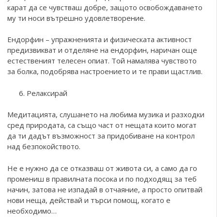
карат да се чувстваш добре, защото освобождаването
му ти носи вътрешно удовлетворение.
Ендорфин – упражненията и физическата активност
предизвикват и отделяне на ендорфин, наричан още
естественият телесен опиат. Той намалява чувството
за болка, подобрява настроението и те прави щастлив.
Релаксирай
Медитацията, слушането на любима музика и разходки
сред природата, са също част от нещата които могат
да ти дадът възможност за придобиване на контрол
над безпокойството.
Не е нужно да се отказваш от живота си, а само да го
промениш в правилната посока и по подходящ за теб
начин, затова не изпадай в отчаяние, а просто опитвай
нови неща, действай и търси помощ, когато е
необходимо…