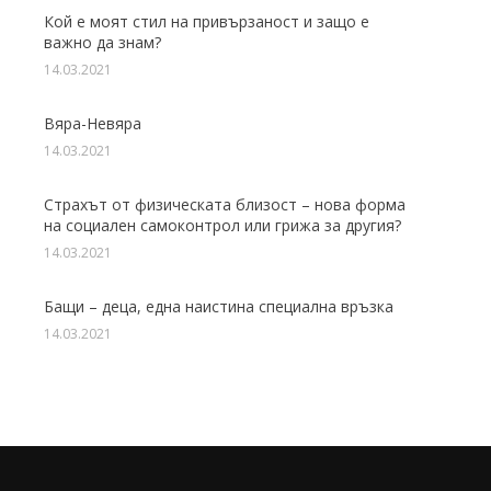
Кой е моят стил на привързаност и защо е
важно да знам?
14.03.2021
Вяра-Невяра
14.03.2021
Страхът от физическата близост – нова форма
на социален самоконтрол или грижа за другия?
14.03.2021
Бащи – деца, една наистина специална връзка
14.03.2021