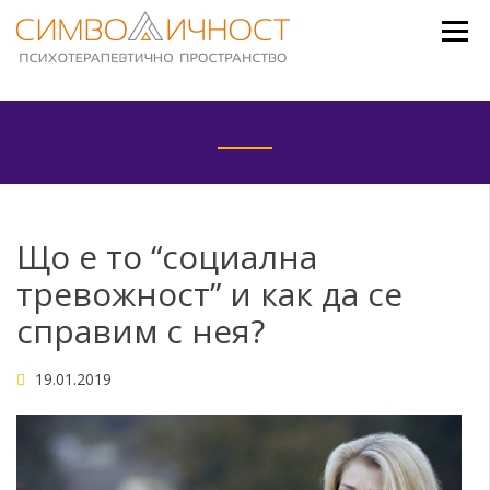
Skip
to
content
Що е то “социална
тревожност” и как да се
справим с нея?
19.01.2019