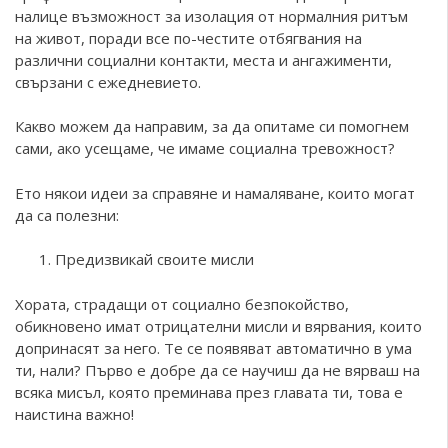
налице възможност за изолация от нормалния ритъм
на живот, поради все по-честите отбягвания на
различни социални контакти, места и ангажименти,
свързани с ежедневието.
Какво можем да направим, за да опитаме си помогнем
сами, ако усещаме, че имаме социална тревожност?
Ето някои идеи за справяне и намаляване, които могат
да са полезни:
Предизвикай своите мисли
Хората, страдащи от социално безпокойство,
обикновено имат отрицателни мисли и вярвания, които
допринасят за него. Те се появяват автоматично в ума
ти, нали? Първо е добре да се научиш да не вярваш на
всяка мисъл, която преминава през главата ти, това е
наистина важно!