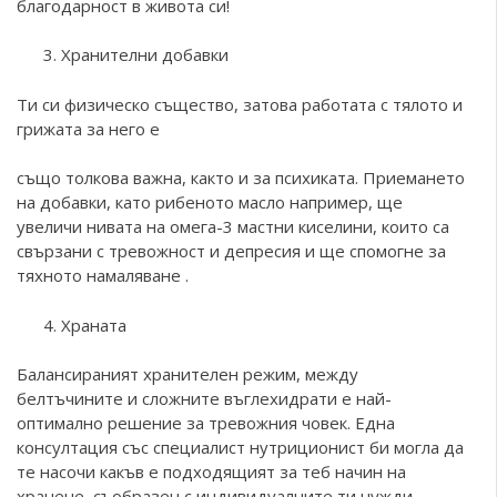
благодарност в живота си!
Хранителни добавки
Ти си физическо същество, затова работата с тялото и
грижата за него е
също толкова важна, както и за психиката. Приемането
на добавки, като рибеното масло например, ще
увеличи нивата на омега-3 мастни киселини, които са
свързани с тревожност и депресия и ще спомогне за
тяхното намаляване .
Храната
Балансираният хранителен режим, между
белтъчините и сложните въглехидрати е най-
оптимално решение за тревожния човек. Една
консултация със специалист нутриционист би могла да
те насочи какъв е подходящият за теб начин на
хранене, съобразен с индивидуалните ти нужди.