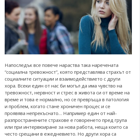
Напоследък все повече нараства така наречената
“социална тревожност”, която представлява страхът от
социалните ситуации и взаимодействието с други
хора. Всеки един от нас би могъл да има чувство на
тревожност, нервност и стрес в живота си от време на
време и това е нормално, но се превръща в патология
и проблем, когато стане хроничен процес и се
проявява непрекъснато… Например един от най-
разпространените страхове е говоренето пред група
или при интервюиране за нова работа, неща които са
често срещани в ежедневието. Но други хора са