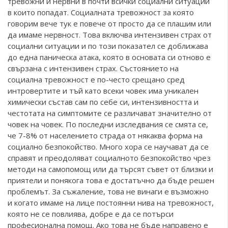
тревожни и нервни в почти всички социални ситуации
в които попадат. Социалната тревожност за която
говорим вече тук е повече от просто да се плашим или
да имаме нервност. Това включва интензивен страх от
социални ситуации и по този показател се доближава
до една паническа атака, която в основата си отново е
свързана с интензивен страх. Състоянието на
социална тревожност е по-често срещано сред
интровертите и тъй като всеки човек има уникален
химически състав сам по себе си, интензивността и
честотата на симптомите се различават значително от
човек на човек. По последни изследвания се смята се,
че 7-8% от населението страда от някаква форма на
социално безпокойство. Много хора се научават да се
справят и преодоляват социалното безпокойство чрез
методи на самопомощ или да търсят съвет от близки и
приятели и понякога това е достатъчно да бъде решен
проблемът. За съжаление, това не винаги е възможно
и когато имаме на лице постоянни нива на тревожност,
която не се повлиява, добре е да се потърси
професионална помощ. Ако това не бъде направено е