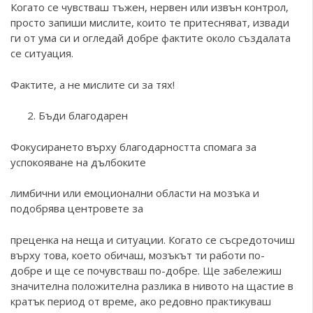
Когато се чувстваш тъжен, нервен или извън контрол,
просто запиши мислите, които те притесняват, извади
ги от ума си и огледай добре фактите около създалата
се ситуация.
Фактите, а не мислите си за тях!
Бъди благодарен
Фокусирането върху благодарността спомага за
успокояване на дълбоките
лимбични или емоционални области на мозъка и
подобрява центровете за
преценка на неща и ситуации. Когато се съсредоточиш
върху това, което обичаш, мозъкът ти работи по-
добре и ще се почувстваш по-добре. Ще забележиш
значителна положителна разлика в нивото на щастие в
кратък период от време, ако редовно практикуваш