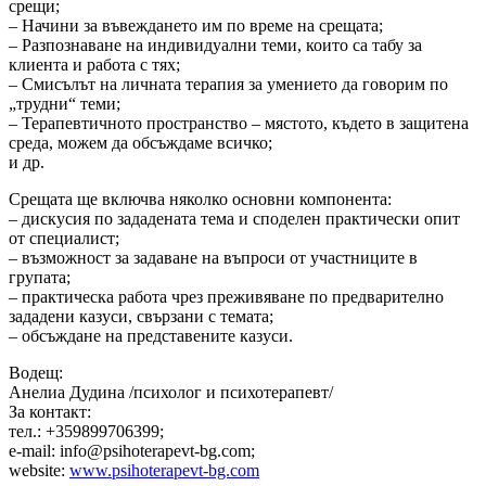
срещи;
– Начини за въвеждането им по време на срещата;
– Разпознаване на индивидуални теми, които са табу за
клиента и работа с тях;
– Смисълът на личната терапия за умението да говорим по
„трудни“ теми;
– Терапевтичното пространство – мястото, където в защитена
среда, можем да обсъждаме всичко;
и др.
Срещата ще включва няколко основни компонента:
– дискусия по зададената тема и споделен практически опит
от специалист;
– възможност за задаване на въпроси от участниците в
групата;
– практическа работа чрез преживяване по предварително
зададени казуси, свързани с темата;
– обсъждане на представените казуси.
Водещ:
Анелиа Дудина /психолог и психотерапевт/
За контакт:
тел.: +359899706399;
e-mail: info@psihoterapevt-bg.com;
website:
www.psihoterapevt-bg.com