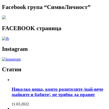
Facebook група “СимвоЛичност”
FACEBOOK страница
Instagram
Статии
Няколко неща, които родителите /най-вече
майките и бабите/, не трябва да правят
11.03.2022