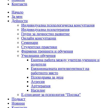
Контакти
Начало
За мен
Дейности
Индивидуална психологическа консултация
Индивидуална психотерапия
Групи за личностно развитие
Онлайн консултации
Семинари
Студентски практики
Фирмени тренинги и обучения
Училищни обучения
Екипна работа между учители,ученици и
родители
Емоционалната интелигентност на
работното място
Психодрама за деца
Агресия
Арттерапия
Насилие
Е-списание за психология “Посока”
Подкаст
Новини
Контакти