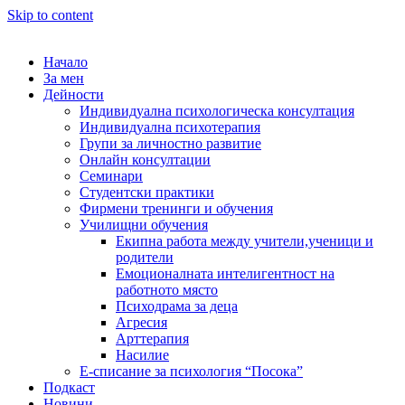
Skip to content
Начало
За мен
Дейности
Индивидуална психологическа консултация
Индивидуална психотерапия
Групи за личностно развитие
Онлайн консултации
Семинари
Студентски практики
Фирмени тренинги и обучения
Училищни обучения
Екипна работа между учители,ученици и
родители
Емоционалната интелигентност на
работното място
Психодрама за деца
Агресия
Арттерапия
Насилие
Е-списание за психология “Посока”
Подкаст
Новини