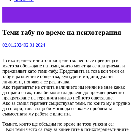
Теми табу по време на психотерапия
02.01.2024
02.01.2024
Психотерапевтичното пространство често се превръща в
място за обсъждане на теми, които могат да се възприемат и
преживяват като теми-табу. Представата за това кои теми са
табу в различните общества, култури и индивидуални
личности, понякога се различава.
Ако терапевтът не отчита наличието им и/или не знае какво
да прави с тях, това би могло да доведе до преждевременно
прекратяване на терапията или до нейното ощетяване.
Ако за самия терапевт съществуват теми, по които му е трудно
да говори, това също би могло да се окаже проблем за
съвместната му работа с клиенти.
Темите, които ще обсъдим по време на този уикенд са:
– Кои теми често са табу за клиентите в психотерапевтичните