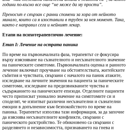
години по-късно
все още “не може да му прости”.
Преносът е свързан с ранни спомени за хора от нейното
минало, които са я изоставили в труден
за нея
момент. Така,
както е направил сега и нейният лекар.
Етапи на психотерапевтично лечение:
Етап I: Лечение на острата паника
По време на първоначалната фаза, терапевтът се фокусира
върху изясняване на съзнателното и несъзнателното значение
на паническите симптоми. Първоначалната оценка и ранното
лечение включват проучване на обстоятелствата, житейските
събития и чувствата, свързани с началото на паник атаките,
изследване на личните значения на пациента за паническите
симптоми, изследване на предизвикваните чувства и
съдържанието на паническите епизоди. Отделните пациенти
често приписват уникално значение на симптомите си и
споделят, че изпитват различни несъзнателни и съзнателни
емоции в допълнение към безпокойството по време на
паника. Терапевтът използва тази информация, за да започне
да изяснява несъзнателните конфликти, свързани с
паническото разстройство. Те обикновено са свързани с
разделянето и независимостта, признаването на гнева и