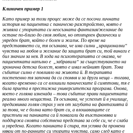
Клиничен пример 1
Като пример за този процес може да се посочи личната
история на пациентка с паническо разстройство, която е
живяла с упоритата си неосъзната фантазия/желание да
остане по-близо до своя любим, но отхвърлен физически и
увреден брат, който е болен и жалък. По време на
представянето си, тя осъзнава, че има силни „ирационални“
чувства на любов и желание да защити брат си, той винаги е
бил значим за нея. В хода на психотерапията се оказва, че
пациентката напълно е „забравила“ за съществуването на
хронична детска болест, която е имал нейният брат. Това
събитие силно е повлияло на живота й. В терапията
постепенно тя започва да си спомня и за други неща – тогава,
когато временно са се влошили паническите й симптоми, тя е
била приета в престижна университетска програма. Онова,
което е голяма изненада – това събитие прави пациентката
реално много нещастна. Тя осъзнава, че успехът й в училище,
предизвиква голям страх у нея от загубата на фантазията й
за това, че е болна като брат си, а влошаващите се
пристъпи на паниката са й помагали да възстановява и
поддържа своята собствена представа за себе си, че е слаба
и увредена. Когато паниката й спира, тя успява да промени
някои от по-ранните си упорити чувства, само след като е