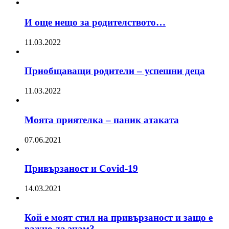
И още нещо за родителството…
11.03.2022
Приобщаващи родители – успешни деца
11.03.2022
Моята приятелка – паник атаката
07.06.2021
Привързаност и Covid-19
14.03.2021
Кой е моят стил на привързаност и защо е
важно да знам?