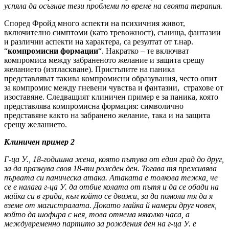
успяла да осъзнае тези проблеми по време на своята терапия.
Според Фройд много аспекти на психичния живот,
включително симптоми (като тревожност), сънища, фантазии
и различни аспекти на характера, са резултат от т.нар.
“
компромисни формации
“. Накратко – те включват
компромиса между забраненото желание и защита срещу
желанието (изтласкване). Пристъпите на паника
представляват такива компромисни образувания, често опит
за компромис между гневени чувства и фантазии, страхове от
изоставяне. Следващият клиничен пример е за паника, която
представлява компромисна формация: символично
представяне както на забранено желание, така и на защита
срещу желанието.
Клиничен пример 2
Г-ца У., 18-годишна жена, която пътува от един град до друг,
за да празнува своя 18-ти рожден ден. Тогава тя преживява
първата си паническа атака. Атаката е толкова тежка, че
се е налага г-ца У. да отбие колата от пътя и да се обади на
майка си в града, към който се движи, за да помоли тя да я
вземе от магистралата. Докато майка й намери друг човек,
който да шофира с нея, това отнема няколко часа, а
междувременно партито за рождения ден на г-ца У. е