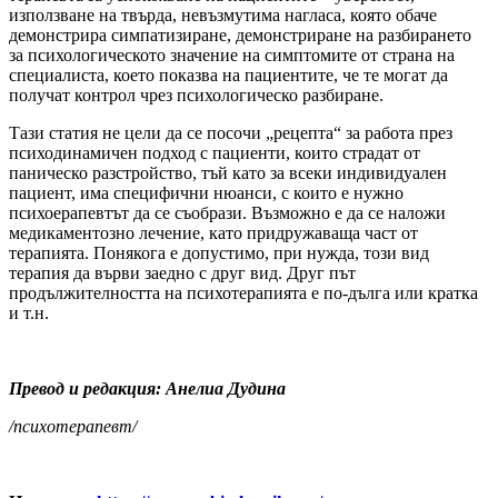
използване на твърда, невъзмутима нагласа, която обаче
демонстрира симпатизиране, демонстриране на разбирането
за психологическото значение на симптомите от страна на
специалиста, което показва на пациентите, че те могат да
получат контрол чрез психологическо разбиране.
Тази статия не цели да се посочи „рецепта“ за работа през
психодинамичен подход с пациенти, които страдат от
паническо разстройство, тъй като за всеки индивидуален
пациент, има специфични нюанси, с които е нужно
психоерапевтът да се съобрази. Възможно е да се наложи
медикаментозно лечение, като придружаваща част от
терапията. Понякога е допустимо, при нужда, този вид
терапия да върви заедно с друг вид. Друг път
продължителността на психотерапията е по-дълга или кратка
и т.н.
Превод и редакция: Анелиа Дудина
/психотерапевт/