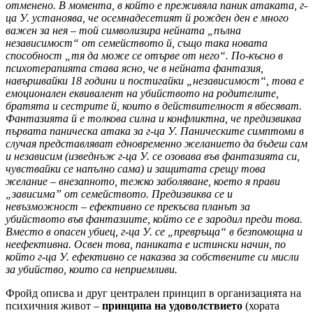
отменено. В момента, в който е преживяла паник атаката, г-
ца У. устаноява, че осемнадесетият й рожден ден е много
важен за нея – той символизира нейната „пълна
независимост“ от семейството й, също така новата
способност „тя да може се отърве от него“. По-късно в
психотерапията става ясно, че в нейната фантазия,
навършвайки 18 години и постигайки „независимост“, това е
емоционален еквивалент на убийството на родителите,
братята и сестрите й, които в действителност я вбесяват.
Фантазията й е толкова силна и конфликтна, че предизвиква
първата паническа атака за г-ца У. Паническите симптоми в
случая представляват едновременно желанието да бъдеш сам
и независим (изведнъж г-ца У. се озовава във фантазията си,
чувствайки се напълно сама) и защитата срещу това
желание – внезапното, тежко заболяване, което я прави
„зависима” от семейството. Предизвиква се и
невъзможност – ефективно се прекъсва планът за
убийството във фантазиите, който се е зародил преди това.
Вместо в опасен убиец, г-ца У. се „превръща“ в безпомощна и
неефективна. Освен това, паниката е истински начин, по
който г-ца У. ефективно се наказва за собствените си мисли
за убийство, които са неприемливи.
Фройд описва и друг централен принцип в организацията на
психичния живот –
принципа на удоволствието
(хората