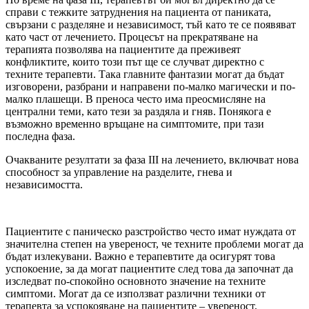
справи с тежките затруднения на пациента от паниката,
свързани с разделяне и независимост, тъй като те се появяват
като част от лечението. Процесът на прекратяване на
терапията позволява на пациентите да преживеят
конфликтите, които този път ще се случват директно с
техните терапевти. Така главните фантазии могат да бъдат
изговорени, разбрани и направени по-малко магически и по-
малко плашещи. В преноса често има преосмисляне на
централни теми, като тези за раздяла и гняв. Понякога е
възможно временно връщане на симптомите, при тази
последна фаза.
Очакваните резултати за фаза III на лечението, включват нова
способност за управление на разделите, гнева и
независимостта.
Пациентите с паническо разстройство често имат нуждата от
значителна степен на увереност, че техните проблеми могат да
бъдат излекувани. Важно е терапевтите да осигурят това
успокоение, за да могат пациентите след това да започнат да
изследват по-спокойно основното значение на техните
симптоми. Могат да се използват различни техники от
терапевта за успокояване на пациентите – увереност,