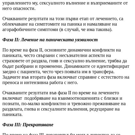
управлението му, сексуалното вълнение и възприеманите от
него опасности.
Очакваните резултати на този първи етап от лечението, са
облекчаване на симптомите на паника и намаляване на
агорафобичните симптоми (в случай, че има такива).
Фаза II: Лечение на паническата уязвимост
По време на фаза II, основните динамични конфликти на
паниката, често свързани с несъзнателни аспекти на
страховете от раздяла, гняв и сексуално вълнение, трябва да
бъдат разбрани и променени. Динамиките се идентифицират
заедно с пациента, често чрез появата им в трансфера.
Задачите във втората фаза включват справяне с естеството на
преноса и интензивна работа с него.
Очакваните резултати във фаза II по време на лечението
включват подобряване на взаимоотношенията с близки и
познати, по-малко конфликтно и тревожно преживяване на
раздялата, гнева и сексуалните вълнения, редуциране на
паниката.
Фаза III: Прекратяване
По време на фаза III, терапевтът би могъл директно да се