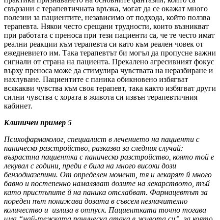
свързани с терапевтичната връзка, могат да се окажат много
полезни за пациентите, независимо от подхода, който ползва
терапевта. Някои често срещани трудности, които възникват
при работата с преноса при тези пациенти са, че те често имат
реални реакции към терапевта си като към реален човек от
ежедневието им. Така терапевтът би могъл да пропусне важни
сигнали от страна на пациента. Прекалено агресивният фокус
върху преноса може да стимулира чувствата на неразбиране и
нахлуване. Пациентите с паника обикновено избягват
всякакви чувства към своя терапевт, така както избягват други
силни чувства с хората в живота си извън терапевтичния
кабинет.
Клиничен пример 5
Психофармаколог, специали
ст
в лечението на пациенти с
паническо разстройство, разказва за следния случай:
възрастна
пациентка с паническо разстройство, която
той
е
лекувал с години,
преди е
била на много високи дози
бензодиазепини. От определен момент
,
тя и лекарят й много
бавно и постепенно
намаляват дозите на
лекарството, тъй
като пристъпите й на паника отслабват. Фармацевтът за
пореден път понижава дозата в
съвсем незначително
количество
и
излиза в отпуск. Пациентката точно тогава
има “най-тежката паническа атака в живота
си
”, за която