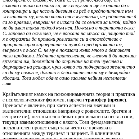
самото начало на брака си, че съпругът й ще се опита да я
контролира и ще насочи дневния си ред в предпочитание към
желанията му, точно както тя е чувствала, че родителите й
са го правили, въпреки че е искала да се омъжи за някой, който
не би имал такъв подход към нея. По-късно в терапията г-жа
С. започва да осъзнава, че е ядосана на мъжа си, защото той
я е окуражил да промени религията си и впоследствие е
приоритизирал кариерните си нужди пред връзката им,
въпреки че г-жа С. не му е показала колко много я безпокоят
тези проблеми. Нейните притеснения, че гневът й би нарушил
връзката им, довеждат до отричане на тези чувства и
формиране на реакция, чрез която тя подчертава желанието
си да му помогне, докато в действителност му е безкрайно
ядосана. Този модел обаче само засилва нейния несъзнаван
гняв.
Крайъгълният камък на психодинамичната теория и практика
е психологическият феномен, наречен
трансфер (пренос)
.
Преносът е явление, при което аспекти на значими и
възпитателни отношения (например с родителите, братята и
сестрите ни), несъзнателно биват приписвани на несвързани,
текущи взаимоотношения с някого. Този фундаментален
несъзнателен процес също така често се проявява в
отношенията между терапевт и пациент. В клиничната
практика признаването на основните фантазии, които са