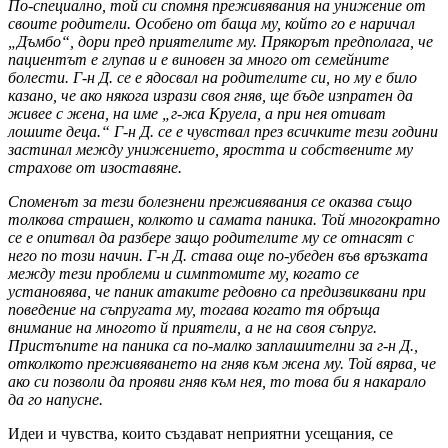
По-специално, той си спомня преживявания на унижение от
своите родители. Особено от баща му, който го е наричал
„Дъмбо“, дори пред приятелите му. Прякорът предполага, че
пациентът е глупав и е виновен за много от семейните
болести. Г-н Д. се е ядосвал на родителите си, но му е било
казано, че ако някога изрази своя гняв, ще бъде изпратен да
живее с жена, на име „г-жа Круела, а при нея отиват
лошите деца.“ Г-н Д. се е чувствал през всичките тези години
застинал между унижението, яростта и собствените му
страхове от изоставяне.
Споменът за тези болезнени преживявания се оказва също
толкова страшен, колкото и самата паника. Той многократно
се е опитвал да разбере защо родителите му се отнасят с
него по този начин. Г-н Д. става още по-убеден във връзката
между тези проблеми и симптомите му, когато се
установява, че паник атаките редовно са предизвиквани при
поведение на съпругата му, тогава когато тя обръща
внимание на многото й приятели, а не на своя съпруг.
Пристъпите на паника са по-малко заплашителни за г-н Д.,
отколкото преживяването на гняв към жена му. Той вярва, че
ако си позволи да прояви гняв към нея, то това би я накарало
да го напусне.
Идеи и чувства, които създават неприятни усещания, се