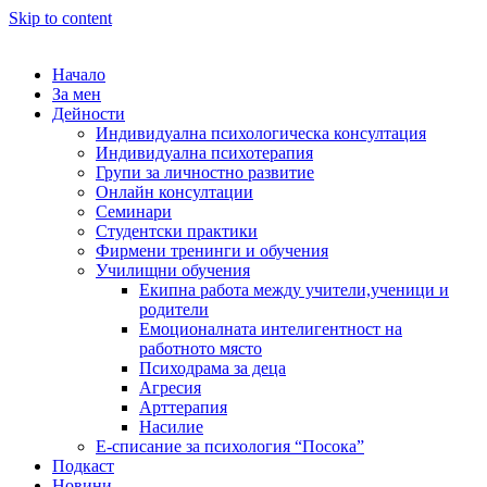
Skip to content
Начало
За мен
Дейности
Индивидуална психологическа консултация
Индивидуална психотерапия
Групи за личностно развитие
Онлайн консултации
Семинари
Студентски практики
Фирмени тренинги и обучения
Училищни обучения
Екипна работа между учители,ученици и
родители
Емоционалната интелигентност на
работното място
Психодрама за деца
Агресия
Арттерапия
Насилие
Е-списание за психология “Посока”
Подкаст
Новини