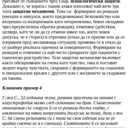
пресяват от съзнанието чрез т.нар.
психологически защити
.
Доказано е, че хората с паник атаки използват най-вече три
типа
защитни механизми
. Това са: формиране на реакция
(емоции и импулси, които предизвикават безпокойство или
вътрешно са възприемани като неприемливи, биват овладяни
чрез преувеличена обратна реакция), отменяне (действия,
целящи, като че ли да се отмени някое зло, което човек
допуска, че е сторил) и отричане (отказ да се приеме или да се
изправим пред заплашваща ситуация; проявява се в отказ да
се разбере реалната причина за поведението). Формиране на
реакция и отменяне са най-често срещаните при пациенти с
паническо разстройство. Тези защитни механизми включват
както обезценяване на гнева като чувство, така и поставят
акцент върху чувствата, свързани с формирането на социални
и емоционални връзки с другите или с желанието за създаване
на такива.
Клиничен пример 4
Г-жа С., 32-годишна жена, развива пристъпи на паника с
клаустрофобия малко след сключване на брак. Съвместните
отношения със съпруга й са се развили доста гладко, с
изключение на някои напрегнати дискусии за това, дали г-жа
С. да смени религията си с тази на своя годеник или не (в
крайна сметка не я е сменила). Симптомите й се засилват