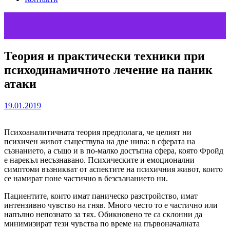
Теория и практически техники при
психодинамичното лечение на паник
атаки
19.01.2019
Психоаналитичната теория предполага, че целият ни
психичен живот съществува на две нива: в сферата на
съзнанието, а също и в по-малко достъпна сфера, която Фройд
е нарекъл несъзнавано. Психическите и емоционални
симптоми възникват от аспектите на психичния живот, които
се намират поне частично в безсъзнанието ни.
Пациентите, които имат паническо разстройство, имат
интензивно чувство на гняв. Много често то е частично или
напълно непознато за тях. Обикновено те са склонни да
минимизират тези чувства по време на първоначалната