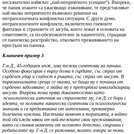
несъзнателно избягват „най-неприятното усещане“). Въпреки,
че паник атаките са ужасяващо изживяване, те представляват
най-малко неприятното възможно решение на
интрапсихичната конфликтна ситуация. С други думи,
интрапсихичните конфликти, включително гневните
фантазии и страховете от загуба, които лежат в основата на
симптомите, са по-обезпокоителни за пациентите, страдащи
от паническо разстройство, отколкото преживяването на
пристъпи на паника.
Клиничен пример 3
Г-н Д., 45-годишен мъж, има тежки симптоми на паника.
Особено фокусиран е върху болки в гърдите, със страх от
сърдечен удар и слабост в ръката, със страх от инсулт. В
първоначалната среща се оказва, че баща му е починал от
сърдечно заболяване, а майка му е претърпяла инвалидизиращ
инсулт. Въпреки това пряко доказателство като
психологически източник на страховете му, г-н Д. се бори с
идеята, че неговите панически симптоми са психологически
значими и са предизвикани от интензивни, прекомерно
болезнени чувства. Настъпва момент в терапията, в който
той обсъжда някои от най-тежките свои преживявания,
като си спомня моменти от неговото детство, свързани с
родителите му. Г-н Д. се разплаква, когато говори за това.