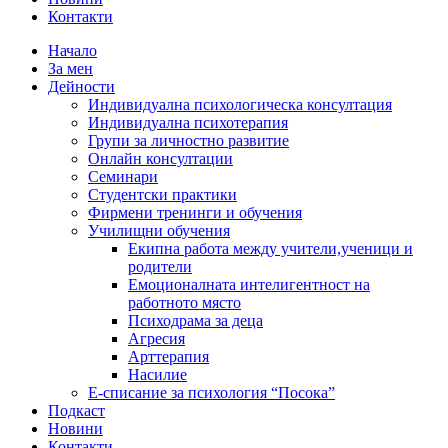
Контакти
Начало
За мен
Дейности
Индивидуална психологическа консултация
Индивидуална психотерапия
Групи за личностно развитие
Онлайн консултации
Семинари
Студентски практики
Фирмени тренинги и обучения
Училищни обучения
Екипна работа между учители,ученици и
родители
Емоционалната интелигентност на
работното място
Психодрама за деца
Агресия
Арттерапия
Насилие
Е-списание за психология “Посока”
Подкаст
Новини
Контакти