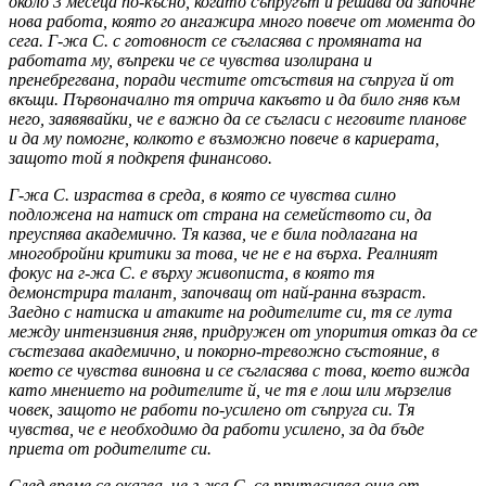
около 3 месеца по-късно, когато съпругът й решава да започне
нова работа, която го ангажира много повече от момента до
сега. Г-жа С. с готовност се съгласява с промяната на
работата му, въпреки че се чувства изолирана и
пренебрегвана, поради честите отсъствия на съпруга
й от
вкъщи. Първоначално тя отрича какъвто и да било гняв към
него, заявявайки, че е важно да се съгласи с неговите планове
и да му помогне, колкото е възможно повече в кариерата,
защото той я подкрепя финансово.
Г-жа С. израства в среда, в която се чувства силно
подложена на натиск от страна на семейството си, да
преуспява академично. Тя казва, че е била подлагана на
многобройни критики за това, че не е на върха. Реалният
фокус на г-жа С. е върху живописта, в която тя
демонстрира талант, започващ от най-ранна възраст.
Заедно с натиска и атаките на родителите си, тя се лута
между интензивния гняв, придружен от упорития отказ да се
състезава академично, и покорно-тревожно състояние, в
което се чувства виновна и се съгласява с това, което вижда
като мнението на родителите й, че тя е лош или мързелив
човек, защото не работи по-усилено от съпруга си. Тя
чувства, че е необходимо да работи усилено, за да бъде
приета от родителите си.
След време се оказва, че г-жа С. се притеснява още от