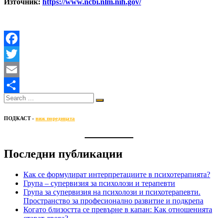
Източник:
https://www.ncbi.nlm.nih.gov/
Facebook
Twitter
Email
Share
ПОДКАСТ -
виж поредицата
Последни публикации
Как се формулират интерпретациите в психотерапията?
Група – супервизия за психолози и терапевти
Група за супервизия на психолози и психотерапевти.
Пространство за професионално развитие и подкрепа
Когато близостта се превърне в капан: Как отношенията