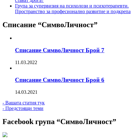
стават дрога?
Група за супервизия на психолози и психотерапевти.
Пространство за професионално развитие и подкрепа
Списание “СимвоЛичност”
Списание СимвоЛичност Брой 7
11.03.2022
Списание СимвоЛичност Брой 6
14.03.2021
- Вашата статия тук
- Предстоящи теми
Facebook група “СимвоЛичност”