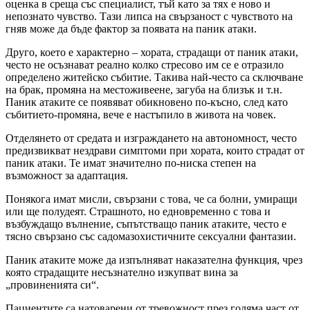
оценка в среща със специалист, тъй като за тях е ново и
непознато чувство. Тази липса на свързаност с чувството на
гняв може да бъде фактор за появата на паник атаки.
Друго, което е характерно – хората, страдащи от паник атаки,
често не осъзнават реално колко стресово им се е отразило
определено житейско събитие. Такива най-често са сключване
на брак, промяна на местоживеене, загуба на близък и т.н.
Паник атаките се появяват обикновено по-късно, след като
събитието-промяна, вече е настъпило в живота на човек.
Отделянето от средата и изграждането на автономност, често
предизвикват нездрави симптоми при хората, които страдат от
паник атаки. Те имат значително по-ниска степен на
възможност за адаптация.
Понякога имат мисли, свързани с това, че са болни, умиращи
или ще полудеят. Страшното, но едновременно с това и
възбуждащо вълнение, съпътстващо паник атаките, често е
тясно свързано със садомазохистичните сексуални фантазии.
Паник атаките може да изпълняват наказателна функция, чрез
която страдащите несъзнателно изкупват вина за
„провиненията си“.
Пациентите са натоварени от тревожност през голяма част от