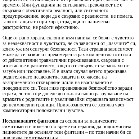
времето. Или функцията на сигналната тревожност не е
свързана с обективната реалност, или сигналното
предупреждение, дори да е свързано с реалността, не помага,
защото защитата при хора, страдащи от паническо
разстройство, не работи ефективно.
Още от рано хората, склонни към паника, се борят с чувстото
за неадекватност и чувството, че са зависими от „пазачите“ си,
които уж им осигурят безопасност. Тази страшна зависимост
може да се развие от прекомерен страх към непознатото или
от действителни травматични преживявания, свързани с
изоставане в развитието, защото се свързват със заплахи от
загуба или изоставяне. И в двата случая детето преживява
родителя като неадекватна защита и се ядосва на
възприеманото отхвърляне и/или на изоставането в
поведението си. Този гняв предизвиква безпокойство заради
страха, че това ще доведе до по-нататъшно разрушаване на
връзката с родителите и увеличавайки страшната зависимост
до неимоверни граници. Привързаността се засилва чрез
компенсаторни положителни чувства.
Несъзнаваните фантазии
са основни за паническите
симптоми и е полезно по време на терапия, да подпомогнем
пациентите да осъзнаят тези фантазии – по този начин би се
повлияла симптоматиката.