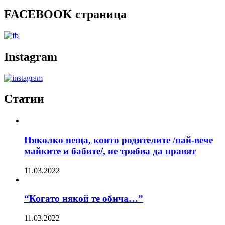
FACEBOOK страница
Instagram
Статии
Няколко неща, които родителите /най-вече
майките и бабите/, не трябва да правят
11.03.2022
“Когато някой те обича…”
11.03.2022