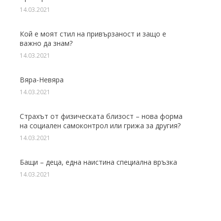
14.03.2021
Кой е моят стил на привързаност и защо е
важно да знам?
14.03.2021
Вяра-Невяра
14.03.2021
Страхът от физическата близост – нова форма
на социален самоконтрол или грижа за другия?
14.03.2021
Бащи – деца, една наистина специална връзка
14.03.2021