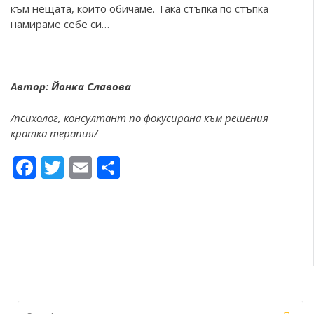
към нещата, които обичаме. Така стъпка по стъпка
намираме себе си…
Автор: Йонка Славова
/психолог, консултант по фокусирана към решения
кратка терапия/
Facebook
Twitter
Email
Share