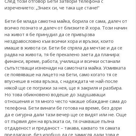
След този отговор Бети затвори телефона с
изречението: „Знаех си, че така ще стане!“
Бети бе млада самотна майка, борила се сама, далеч от
всичко познато и далеч от близките й хора. Този начин
на живот я бе принудил да се привързва
нездравословно към всички хора и връзки, които
имаше в живота си. Бети бе спряла да мечтае и да се
радва на живота, тя бе прекалено заета да планира:
финанси, време, работа, училища и всички останали
съпътстващи изненади на самотната майка. Усмивката
се появяваше на лицето на Бети, само когато тя се
впуснеше в нова връзка, с надеждата че най-после
някой ще се погрижи за нея, ще я закриля и разбира.
Но това обикновено водеше до задушаващи
отношения и тя много често чакаше обаждане сама до
телефона. Бети винаги бе готова на време, без дори
да е сигурна дали тази вечер ще се видят или не. Още
от първия ден на връзката си, тя очакваше пълна
отдаденост и преданост – такава, каквато тя самата
предлагаше, без изобщо да се замисля дали това е