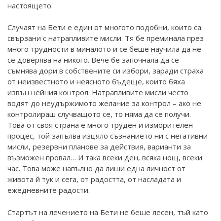
настоящето.
Случаят на Бети е един от многото подобни, които са
свързани с натрапливите мисли. Тя бе преминала през
много трудности в миналото и се беше научила да не
се доверява на никого. Вече бе започнала да се
съмнява дори в собствените си избори, заради страха
от неизвестното и неясното бъдеще, които бяха
извън нейния контрол. Натрапливите мисли често
водят до неудържимото желание за контрол – ако не
контролираш случващото се, то няма да се получи.
Това от своя страна е много труден и изморителен
процес, той запълва изцяло съзнанието ни с негативни
мисли, резервни планове за действия, варианти за
възможен провал… И така всеки ден, всяка нощ, всеки
час. Това може напълно да лиши една личност от
живота й тук и сега, от радостта, от насладата и
ежедневните радости.
Стартът на лечението на Бети не беше лесен, тъй като