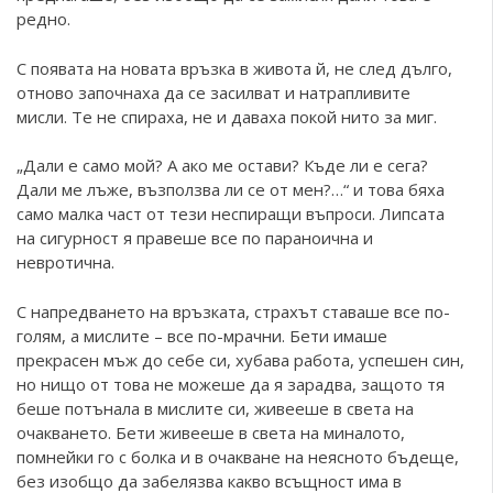
редно.
С появата на новата връзка в живота й, не след дълго,
отново започнаха да се засилват и натрапливите
мисли. Те не спираха, не и даваха покой нито за миг.
„Дали е само мой? А ако ме остави? Къде ли е сега?
Дали ме лъже, възползва ли се от мен?…“ и това бяха
само малка част от тези неспиращи въпроси. Липсата
на сигурност я правеше все по параноична и
невротична.
С напредването на връзката, страхът ставаше все по-
голям, а мислите – все по-мрачни. Бети имаше
прекрасен мъж до себе си, хубава работа, успешен син,
но нищо от това не можеше да я зарадва, защото тя
беше потънала в мислите си, живееше в света на
очакването. Бети живееше в света на миналото,
помнейки го с болка и в очакване на неясното бъдеще,
без изобщо да забелязва какво всъщност има в