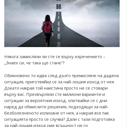
Някога замисляли ли сте се върху изречението –
„Знаех си, че така ще стане“?
Обикновено то идва след дълго премисляне на дадена
ситуация, приготвяйки се за най-лошия изход от нея.
Докато накрая той наистина просто не се стовари
върху вас. Прехвърляли сте милиони варианти и
ситуации за вероятния изход, опитвайки се с дни
наред да обмислите решения, подходящи за най-
безболезненото излизане от нея, а накрая все пак
ситуацията просто се случва? Дали с тази подготовка
за най-лошия изход ние всъщност не го