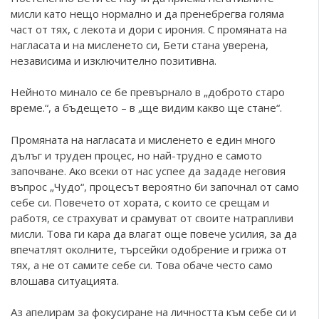
мисли като нещо нормално и да пренебрегва голяма
част от тях, с лекота и дори с ирония. С промяната на
нагласата и на мисленето си, Бети стана уверена,
независима и изключително позитивна.
Нейното минало се бе превърнало в „доброто старо
време.“, а бъдещето – в „ще видим какво ще стане“.
Промяната на нагласата и мисленето е един много
дълъг и труден процес, но най-трудно е самото
започване. Ако всеки от нас успее да зададе неговия
въпрос „Чудо“, процесът вероятно би започнал от само
себе си. Повечето от хората, с които се срещам и
работя, се страхуват и срамуват от своите натрапливи
мисли. Това ги кара да влагат още повече усилия, за да
впечатлят околните, търсейки одобрение и грижа от
тях, а не от самите себе си. Това обаче често само
влошава ситуацията.
Аз апелирам за фокусиране на личността към себе си и