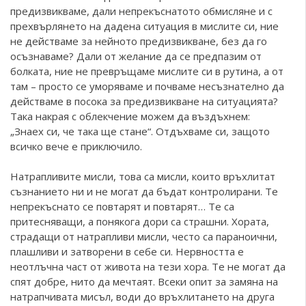
предизвикваме, дали непрекъснатото обмисляне и с
прехвърлянето на дадена ситуация в мислите си, ние
не действаме за нейното предизвикване, без да го
осъзнаваме? Дали от желание да се предпазим от
болката, ние не превръщаме мислите си в рутина, а от
там – просто се уморяваме и почваме несъзнателно да
действаме в посока за предизвикване на ситуацията?
Така накрая с облекчение можем да въздъхнем:
„Знаех си, че така ще стане“. Отдъхваме си, защото
всичко вече е приключило.
Натрапливите мисли, това са мисли, които връхлитат
съзнанието ни и не могат да бъдат контролирани. Те
непрекъснато се повтарят и повтарят… Те са
притесняващи, а понякога дори са страшни. Хората,
страдащи от натрапливи мисли, често са параноични,
плашливи и затворени в себе си. Нервността е
неотлъчна част от живота на тези хора. Те не могат да
спят добре, нито да мечтаят. Всеки опит за замяна на
натрапчивата мисъл, води до връхлитането на друга