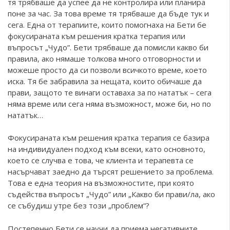
тя трябваше да успее да не контролира или планира
поне за час. За това време тя трябваше да бъде тук и
сега. Една от терапиите, които помогнаха на Бети бе
фокусираната към решения кратка терапия или
въпросът „Чудо”. Бети трябваше да помисли какво би
правила, ако нямаше толкова много отговорности и
можеше просто да си позволи всичкото време, което
иска. Тя бе забравила за нещата, които обичаше да
прави, защото те винаги оставаха за по нататък – сега
няма време или сега няма възможност, може би, но по
нататък…
Фокусираната към решения кратка терапия се базира
на индивидуален подход към всеки, като основното,
което се случва е това, че клиента и терапевта се
насърчават заедно да търсят решението за проблема.
Това е една теория на възможностите, при която
съдейства въпросът „Чудо” или „Какво би прави/ла, ако
се събудиш утре без този „проблем“?
Постепенно Бети се научи да приема негативните