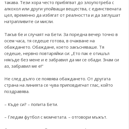
такава. Тези хора често прибягват до злоупотреба с
алкохол или други упойващи вещества, с единствената
цел, временно да избягат от реалността и да заглушат
натрапливите си мисли.
Такъв бе и случаят на Бети. За поредна вечер точно в
осем часа, тя седеше готова, в очакване на
обаждането. Обаждане, което закъсняваше. Тя
седеше, нервно повтаряйки си: „Ето пак е отишъл
някъде без мене и е забравил да ми се обади. Знам си
аз, забравил ме е!“
Не след дълго се появява обаждането. От другата
страна на линията се чува приповдигнат глас, който
поздравява.
– Къде си? – попита Бети.
– Гледам футбол с момчетата. – отговори мъжът.